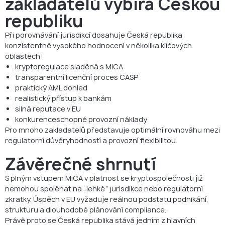
zakladatelů vybírá Českou
republiku
Při porovnávání jurisdikcí dosahuje Česká republika
konzistentně vysokého hodnocení v několika klíčových
oblastech:
kryptoregulace sladěná s MiCA
transparentní licenční proces CASP
praktický AML dohled
realistický přístup k bankám
silná reputace v EU
konkurenceschopné provozní náklady
Pro mnoho zakladatelů představuje optimální rovnováhu mezi
regulatorní důvěryhodností a provozní flexibilitou.
Závěrečné shrnutí
S plným vstupem MiCA v platnost se kryptospolečnosti již
nemohou spoléhat na „lehké“ jurisdikce nebo regulatorní
zkratky. Úspěch v EU vyžaduje reálnou podstatu podnikání,
strukturu a dlouhodobé plánování compliance.
Právě proto se Česká republika stává jedním z hlavních