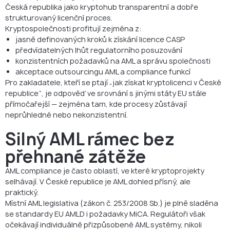
Česká republika jako kryptohub transparentní a dobře
strukturovaný licenční proces.
Kryptospolečnosti profitují zejména z:
jasně definovaných kroků k získání licence CASP
předvídatelných lhůt regulatorního posuzování
konzistentních požadavků na AML a správu společnosti
akceptace outsourcingu AML a compliance funkcí
Pro zakladatele, kteří se ptají „jak získat kryptolicenci v České
republice“, je odpověď ve srovnání s jinými státy EU stále
přímočařejší — zejména tam, kde procesy zůstávají
neprůhledné nebo nekonzistentní.
Silný AML rámec bez
přehnané zátěže
AML compliance je často oblastí, ve které kryptoprojekty
selhávají. V České republice je AML dohled přísný, ale
praktický.
Místní AML legislativa (zákon č. 253/2008 Sb.) je plně sladěna
se standardy EU AMLD i požadavky MiCA. Regulátoři však
očekávají individuálně přizpůsobené AML systémy, nikoli