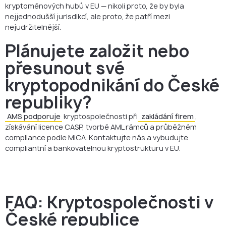
kryptoměnových hubů v EU — nikoli proto, že by byla
nejjednodušší jurisdikcí, ale proto, že patří mezi
nejudržitelnější.
Plánujete založit nebo
přesunout své
kryptopodnikání do České
republiky?
AMS podporuje
kryptospolečnosti při
zakládání firem
,
získávání licence CASP, tvorbě AML rámců a průběžném
compliance podle MiCA. Kontaktujte nás a vybudujte
compliantní a bankovatelnou kryptostrukturu v EU.
FAQ: Kryptospolečnosti v
České republice