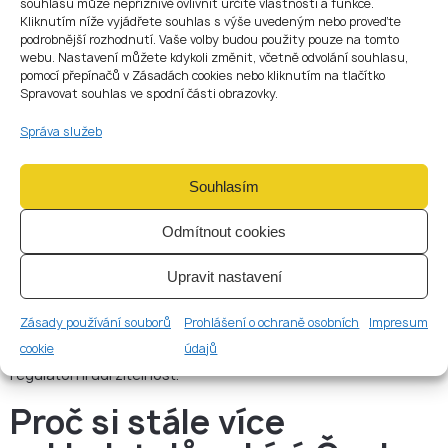
souhlasu může nepříznivě ovlivnit určité vlastnosti a funkce.
kryptospolečnosti v České republice:
Kliknutím níže vyjádřete souhlas s výše uvedeným nebo proveďte
EU passporting podle MiCA
podrobnější rozhodnutí. Vaše volby budou použity pouze na tomto
webu. Nastavení můžete kdykoli změnit, včetně odvolání souhlasu,
silnou reputaci u investorů a partnerů
pomocí přepínačů v Zásadách cookies nebo kliknutím na tlačítko
přístup na jednotný trh EU
Spravovat souhlas ve spodní části obrazovky.
předvídatelné korporátní a daňové prostředí
Nákladová efektivita ve srovnání s jinými EU huby
Správa služeb
Dalším důvodem, proč se Česká republika stává jedním z
hlavních kryptohubů v EU, je struktura nákladů. Ve srovnání se
západní Evropou zůstávají provozní a compliance náklady
Souhlasím
konkurenceschopné.
To zahrnuje:
Odmítnout cookies
náklady na založení společnosti
účetní a auditorské služby
Upravit nastavení
outsourcing AML a compliance
kancelářské a personální náklady
Zásady používání souborů
Prohlášení o ochraně osobních
Impresum
Pro začínající kryptostartupy i škálující platformy může tato
cookie
údajů
nákladová efektivita výrazně prodloužit runway a zlepšit
regulatorní udržitelnost.
Proč si stále více