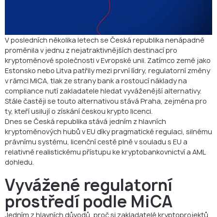
FAQ: Kryptospolečnosti v České republice
V posledních několika letech se Česká republika nenápadně
proměnila v jednu z nejatraktivnějších destinací pro
kryptoměnové společnosti v Evropské unii. Zatímco země jako
Estonsko nebo Litva patřily mezi první lídry, regulatorní změny
v rámci MiCA, tlak ze strany bank a rostoucí náklady na
compliance nutí zakladatele hledat vyváženější alternativy.
Stále častěji se touto alternativou stává Praha, zejména pro
ty, kteří usilují o získání českou krypto licenci.
Dnes se Česká republika stává jedním z hlavních
kryptoměnových hubů v EU díky pragmatické regulaci, silnému
právnímu systému, licenční cestě plně v souladu s EU a
relativně realistickému přístupu ke kryptobankovnictví a AML
dohledu.
Vyvážené regulatorní
prostředí podle MiCA
Jedním z hlavních důvodů, proč si zakladatelé kryptoprojektů