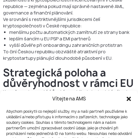
republice — zejména pokud mají správně nastavené AML,
governance a finanční plánování.
Ve srovnání s restriktivnějšími jurisdikcemi čelí
kryptospolečnosti v České republice:
menšímu počtu automatických zamítnutí ze strany bank
lepším šancím u EU PSP a EMI partnerů
vyšší důvěře při onboardingu zahraničních protistran
To činí Českou republiku obzvláště atraktivní pro
kryptostartupy plánující dlouhodobé působení v EU.
Strategická poloha a
důvěryhodnost v rámci EU
Kromě regulace nabízí Česká republika i strategické výhody,
které posilují její pozici jako kryptohubu v EU.
Vítejte na AMS
Díky své poloze ve střední Evropě slouží Praha jako most mezi
západními a východními trhy. Zároveň české společnosti těží z
Abychom poskytli co nejlepší služby, my a naši partneři používáme k
ukládání a/nebo přístupu k informacím o zařízeních, technologie jako
plné důvěryhodnosti v rámci EU — což offshore nebo
soubory cookies. Souhlas s těmito technologiemi nám a našim
poloregulované jurisdikce pod MiCA jednoduše nabídnout
partnerům umožní zpracovávat osobní údaje, jako je chování při
nemohou.
procházení nebo jedinečná ID na tomto webu. Nesouhlas nebo odvolání
Pro mezinárodní zakladatele znamená založení