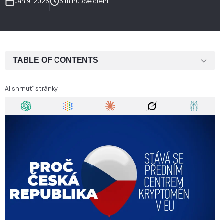
Jan 9, 2026
5 minutové čtení
TABLE OF CONTENTS
Vyvážené regulatorní prostředí podle MiCA
AI shrnutí stránky:
Jasná cesta k licenci CASP
Silný AML rámec bez přehnané zátěže
Realistický přístup k bankám a platebním službám
Strategická poloha a důvěryhodnost v rámci EU
Proč si stále více zakladatelů vybírá Českou republiku
Závěrečné shrnutí
Plánujete založit nebo přesunout své kryptopodnikání do České
republiky?