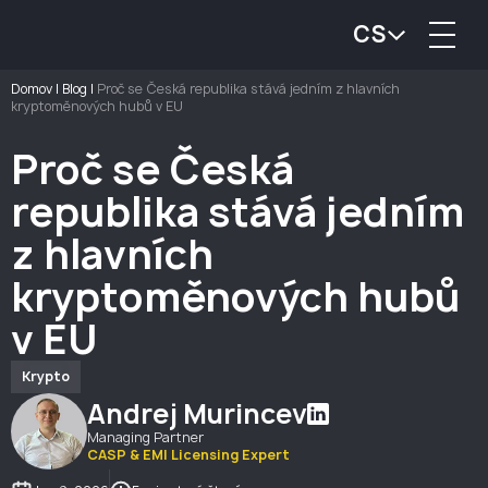
CS
Domov
|
Blog
|
Proč se Česká republika stává jedním z hlavních
kryptoměnových hubů v EU
Proč se Česká
republika stává jedním
z hlavních
kryptoměnových hubů
v EU
Krypto
Andrej Murincev
Managing Partner
CASP & EMI Licensing Expert