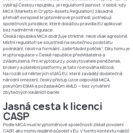
vybírají Českou republiku, je regulatorní jasnost. V době, kdy
MiCA (Markets in Crypto-Assets Regulation) zásadně
přetváří evropské kryptoměnové prostředí, potřebují
společnosti jurisdikce, které dokážou pravidla EU aplikovat
bez nadměrné regulace.
Česká republika MiCA dodržuje striktně, nikoli však agresivně.
Místní regulátoři se soustředí na skutečnou podstatu
podnikání, nikoli na formální „zaškrtávání políček“. Díky tomu je
kryptoregulace v České republice předvídatelná a
zvládnutelná. Pro kryptoburzy, poskytovatele peněženek,
brokery a platební platformy je tato rovnováha klíčová.
Na rozdíl od některých států EU, které zavádějí dodatečná
národní omezení, český přístup úzce odpovídá MiCA,
pokynům ESMA a požadavkům AMLD — bez vytváření
zbytečných lokálních bariér.
Jasná cesta k licenci
CASP
Podle MiCA musí kryptoměnové společnosti získat povolení
CASP, aby mohly legálně působit v EU. V tomto kontextu nabízí