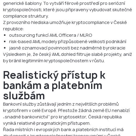
generické šablony. To vytváří férové prostředí pro seriózní
kryptospolečnosti, které jsou připraveny vybudovat skutečné
compliance struktury.
Z provozního hlediska umožňuje kryptocompliance v České
republice:
outsourcing funkcí AML Officera / MLRO
risk-based AML modely přizpůsobené velikosti podnikání
jasné oznamovací povinnosti bez nadměrné byrokracie
Výsledkem je, že český AML dohled filtruje slabé projekty, aniž
by bránil legitimním kryptospolečnostem v růstu.
Realistický přístup k
bankám a platebním
službám
Bankovní služby zůstávají jedním z největších problémů
kryptofirem v celé Evropě. Přestože žádná země EU nenabízí
„snadné bankovnictví“ pro kryptosektor, Česká republika
vyniká relativně pragmatickým přístupem.
Řada místních i evropských bank a platebních institucí má
zkušenosti s kryptospolečnostmi licencovanými v České