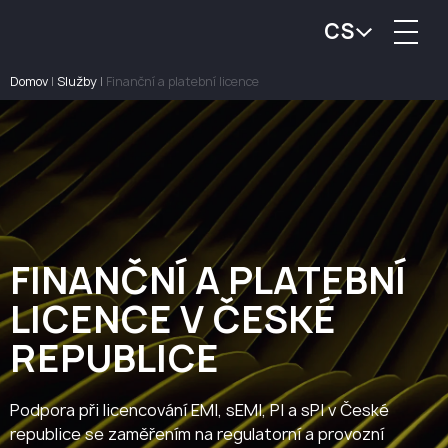
CS
Domov
|
Služby
|
Finanční a platební licence
FINANČNÍ A PLATEBNÍ
LICENCE V ČESKÉ
REPUBLICE
Podpora při licencování EMI, sEMI, PI a sPI v České
republice se zaměřením na regulatorní a provozní