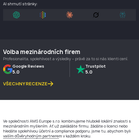
AI shrnutí stránky:
Volba mezinárodních firem
Profesionalita, spolehlivost a výsledky – právě za to si nás klienti cení.
Google Reviews
Trustpilot
5.0
5.0
VŠECHNY RECENZE
Ve společnosti AMS Europe s.r.o. kombinujeme hluboké lokální znalosti s
mezinárodním myšlením. Ať už zakládáte firmu, žádáte o licenci nebo
hledáte spolehlivou účetní a compliance podporu, jsme tu, abychom byli
vaším důvěryhodným partnerem v každém kroku.