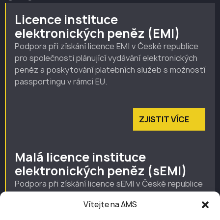
Licence instituce
elektronických peněz (EMI)
Podpora při získání licence EMI v České republice
pro společnosti plánující vydávání elektronických
peněz a poskytování platebních služeb s možností
passportingu v rámci EU.
ZJISTIT VÍCE
Malá licence instituce
elektronických peněz (sEMI)
Podpora při získání licence sEMI v České republice
pro lokální nebo rané obchodní modely, které
Vítejte na AMS
vydávají elektronické peníze v rámci omezeného
rozsahu činnosti.