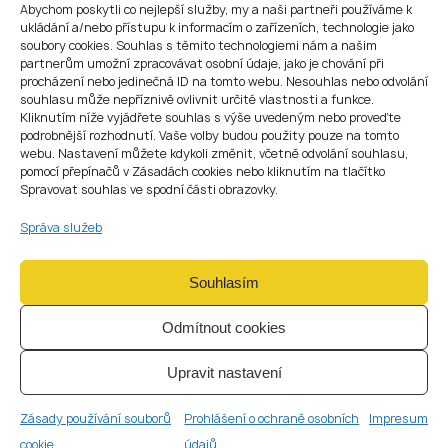
Abychom poskytli co nejlepší služby, my a naši partneři používáme k
ukládání a/nebo přístupu k informacím o zařízeních, technologie jako
soubory cookies. Souhlas s těmito technologiemi nám a našim
partnerům umožní zpracovávat osobní údaje, jako je chování při
ZJISTIT VÍCE
procházení nebo jedinečná ID na tomto webu. Nesouhlas nebo odvolání
souhlasu může nepříznivě ovlivnit určité vlastnosti a funkce.
Kliknutím níže vyjádřete souhlas s výše uvedeným nebo proveďte
podrobnější rozhodnutí. Vaše volby budou použity pouze na tomto
Licence platební instituce (PI)
webu. Nastavení můžete kdykoli změnit, včetně odvolání souhlasu,
pomocí přepínačů v Zásadách cookies nebo kliknutím na tlačítko
Podpora při získání licence PI v České republice
Spravovat souhlas ve spodní části obrazovky.
pro společnosti poskytující regulované platební
služby bez vydávání elektronických peněz.
Správa služeb
Souhlasím
Odmítnout cookies
ZJISTIT VÍCE
Upravit nastavení
Zásady používání souborů
Prohlášení o ochraně osobních
Impresum
Malá licence platební instituce
cookie
údajů