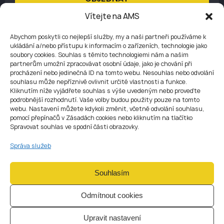
Vítejte na AMS
Abychom poskytli co nejlepší služby, my a naši partneři používáme k
ukládání a/nebo přístupu k informacím o zařízeních, technologie jako
soubory cookies. Souhlas s těmito technologiemi nám a našim
partnerům umožní zpracovávat osobní údaje, jako je chování při
procházení nebo jedinečná ID na tomto webu. Nesouhlas nebo odvolání
souhlasu může nepříznivě ovlivnit určité vlastnosti a funkce.
JAK
PROCES PROBÍHÁ
01
Kliknutím níže vyjádřete souhlas s výše uvedeným nebo proveďte
podrobnější rozhodnutí. Vaše volby budou použity pouze na tomto
webu. Nastavení můžete kdykoli změnit, včetně odvolání souhlasu,
pomocí přepínačů v Zásadách cookies nebo kliknutím na tlačítko
Spravovat souhlas ve spodní části obrazovky.
Úvodní konzultace a
Správa služeb
posouzení rizik
Souhlasím
Začínáme úvodní konzultací, během níž porozumíme vašemu
obchodnímu modelu, profilu zákazníků, provozním jurisdikcím a
aktuální compliance situaci. Vyplníte strukturovaný vstupní
Odmítnout cookies
dotazník a my určíme použitelný regulatorní rámec, hlavní AML rizika
a požadavky na dokumentaci.
Upravit nastavení