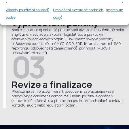
02
Zásady používání souborů
Prohlášení o ochraně osobních
Impresum
cookie
údajů
Vypracování politiky
Naši compliance specialisté připraví vaši AML politiku v češtině nebo
angličtině, v souladu s aktuální legislativou a praktickými
očekáváními dohledových orgánů. Dokument pokrývá všechny
požadované oblasti, včetně KYC, CDD, EDD, interních kontrol, SAR
reportingu, odpovědností zaměstnanců, povinností MLRO a
03
uchovávání záznamů.
Revize a finalizace
Předložíme vám pracovní verzi k posouzení, zapracujeme vaše
připomínky a dokument dokončíme. Finální politika je dodána v
editovatelném formátu a připravena pro interní schválení, bankovní
kontrolu, audit nebo regulatorní podání.