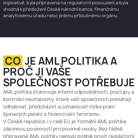
legislativě, byla připravena na regulatorní posouzení a byla
vhodná k předložení České národní bance, Finančnímu
analytickému úřadu nebo jinému příslušnému orgánu.
CO
JE AML POLITIKA A
PROČ JI VAŠE
SPOLEČNOST POTŘEBUJE
AML politika stanovuje interní odpovědnosti, postupy a
kontrolní mechanismy, které vaší společnosti pomáhají
odhalovat, předcházet a oznamovat rizika praní
špinavých peněz a financování terorismu.
V České republice i v celé EU je formální AML politika
zákonnou povinností pro povinné osoby. Bez řádně
připravené AML politiky nemusí podnik projít regulatorní