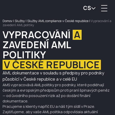
CS
Domov
|
Služby
|
Služby AML compliance v České republice
|
Vypracování a
zavedení AML politiky
VYPRACOVÁNÍ
A
ZAVEDENÍ AML
POLITIKY
V ČESKÉ REPUBLICE
AML dokumentace v souladu s předpisy pro podniky
působící v České republice a v celé EU
AMS vypracovává AML politiky pro podniky, které podléhají
českým a evropským předpisům proti praní špinavých peněz
— od úvodního posouzení rizik až po dodání finální
dokumentace.
Pracujeme s klienty napříč EU a náš tým sídlí v Praze.
Zajišťujeme, aby vaše AML politika odpovídala aktuální