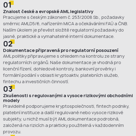
01
Znalost české a evropské AML legislativy
Pracujeme s českým zákonem č. 253/2008 Sb., požadavky
směrnic AMLD5/6, nařízením MiCA a očekáváními FAÚ a ČNB.
Naším úkolem je převést složité regulatorní požadavky do
jasné, praktické a vymahatelné interní dokumentace.
02
Dokumentace připravená pro regulatorní posouzení
AML politiky připravujeme s ohledem na kontrolu ze strany
regulatorních orgánů. Naše dokumentace je vhodná pro
licenční řízení, dohledové kontroly, bankovní prověrky i
formální podání v oblasti kryptoaktiv, platebních služeb,
fintechu a investičních činností.
03
Zkušenosti s regulovanými a vysoce rizikovými obchodními
modely
Pravidelně podporujeme kryptospolečnosti, fintech podniky,
platební instituce a další regulované nebo vysoce rizikové
subjekty, u nichž musí být AML dokumentace podrobná,
založená na rizicích a prakticky použitelná v každodenním
provozu.