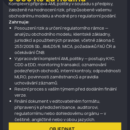
Komplexní příprava AML politiky v souladu s předpisy,
založené na hodnocení rizik, přizpůsobené vašemu
obchodnímu modelu a vhodné pro regulatorní podání.
Zahrnuje:
Posouzení rizik a určení regulatorního rámce
—
analýzu obchodního modelu, klientské základny,
jurisdikcí a použitelných pravidel, včetně zákona č.
253/2008 Sb., AMLD5/6, MiCA, požadavků FAÚ ČR a
očekávání ČNB.
Vypracování kompletní AML politiky
— postupy KYC,
CDD a EDD, monitoring transakcí, oznamování
podezřelých obchodů, interní kontroly, odpovědnosti
MLRO, povinnosti zaměstnanců a pravidla
uchovávání záznamů.
Revizní proces s vaším týmem
před dodáním finální
verze.
Finální dokument v editovatelném formátu
,
připravený k předložení bance, auditorovi,
regulatornímu nebo dohledovému orgánu — v
češtině, angličtině nebo v obou jazycích.
OBJEDNAT