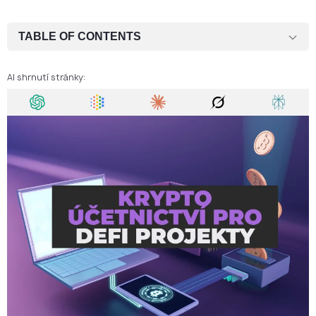
TABLE OF CONTENTS
1. Proč je účetnictví v DeFi důležité
AI shrnutí stránky:
2. Hlavní výzvy v účetnictví DeFi
3. Regulační a daňová compliance
4. Role externích krypto účetních
5. Automatizace dat a on-chain nástroje
6. Řízení rizik a interní kontroly
7. Příprava na audit a reportování investorům
Závěr
FAQ — Krypto účetnictví pro DeFi projekty