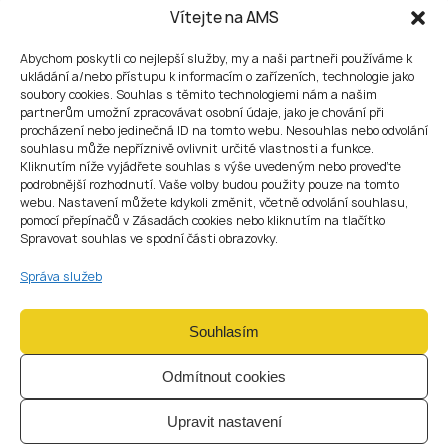
6. Řízení rizik a interní
Vítejte na AMS
kontroly
Abychom poskytli co nejlepší služby, my a naši partneři používáme k
Decentralizované systémy jsou sice transparentní, ale
ukládání a/nebo přístupu k informacím o zařízeních, technologie jako
zároveň náchylné k chybám smart kontraktů, impermanent
soubory cookies. Souhlas s těmito technologiemi nám a našim
partnerům umožní zpracovávat osobní údaje, jako je chování při
loss a tržní volatilitě.
procházení nebo jedinečná ID na tomto webu. Nesouhlas nebo odvolání
Dobré účetnictví pomáhá tato rizika kvantifikovat.
souhlasu může nepříznivě ovlivnit určité vlastnosti a funkce.
Zavedení jasných vnitřních kontrol — například
Kliknutím níže vyjádřete souhlas s výše uvedeným nebo proveďte
vícepodpisových peněženek, schvalovacích politik a
podrobnější rozhodnutí. Vaše volby budou použity pouze na tomto
nezávislého párování transakcí — chrání firemní aktiva i
webu. Nastavení můžete kdykoli změnit, včetně odvolání souhlasu,
reputaci.
pomocí přepínačů v Zásadách cookies nebo kliknutím na tlačítko
Spravovat souhlas ve spodní části obrazovky.
7. Příprava na audit a
Správa služeb
reportování investorům
Institucionální investoři vstupující do DeFi očekávají
Souhlasím
auditovatelné dokumentace.
Projekty, které nedokáží doložit konzistentní účetní data,
Odmítnout cookies
často přicházejí o investiční příležitosti.
Zavedení standardizovaných reportovacích formátů a
Upravit nastavení
ukládání ověřitelných on-chain důkazů zvyšuje