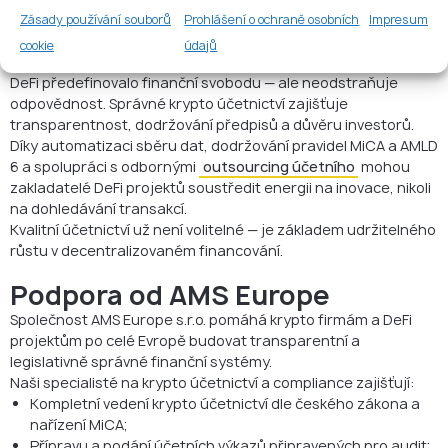
důvěryhodnost při due diligence i regulačních kontrolách.
Zásady používání souborů
Prohlášení o ochraně osobních
Impresum
Závěr
cookie
údajů
DeFi předefinovalo finanční svobodu — ale neodstraňuje
odpovědnost. Správné krypto účetnictví zajišťuje
transparentnost, dodržování předpisů a důvěru investorů.
Díky automatizaci sběru dat, dodržování pravidel MiCA a AMLD
6 a spolupráci s odbornými
outsourcing účetního
mohou
zakladatelé DeFi projektů soustředit energii na inovace, nikoli
na dohledávání transakcí.
Kvalitní účetnictví už není volitelné — je základem udržitelného
růstu v decentralizovaném financování.
Podpora od AMS Europe
Společnost AMS Europe s.r.o. pomáhá krypto firmám a DeFi
projektům po celé Evropě budovat transparentní a
legislativně správné finanční systémy.
Naši specialisté na krypto účetnictví a compliance zajišťují:
Kompletní vedení krypto účetnictví dle českého zákona a
nařízení MiCA;
Přípravu a podání účetních výkazů připravených pro audit;