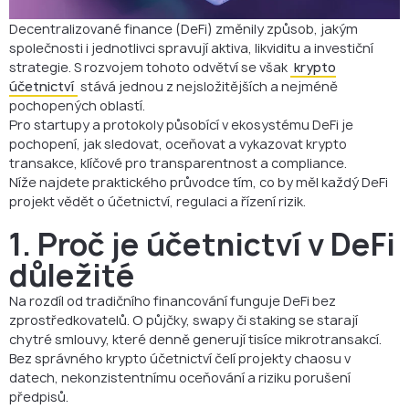
Decentralizované finance (DeFi) změnily způsob, jakým
společnosti i jednotlivci spravují aktiva, likviditu a investiční
strategie. S rozvojem tohoto odvětví se však
krypto
účetnictví
stává jednou z nejsložitějších a nejméně
pochopených oblastí.
Pro startupy a protokoly působící v ekosystému DeFi je
pochopení, jak sledovat, oceňovat a vykazovat krypto
transakce, klíčové pro transparentnost a compliance.
Níže najdete praktického průvodce tím, co by měl každý DeFi
projekt vědět o účetnictví, regulaci a řízení rizik.
1. Proč je účetnictví v DeFi
důležité
Na rozdíl od tradičního financování funguje DeFi bez
zprostředkovatelů. O půjčky, swapy či staking se starají
chytré smlouvy, které denně generují tisíce mikrotransakcí.
Bez správného krypto účetnictví čelí projekty chaosu v
datech, nekonzistentnímu oceňování a riziku porušení
předpisů.