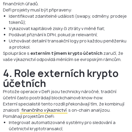
finančních úřadů.
DeFi projekty musí být připraveny:
Identifikovat zdanitelné události (swapy, odměny, prodeje
tokenů);
Vykazovat kapitálové zisky či ztráty v měně fiat;
Podávat přiznání k DPH, pokud je relevantní;
Uchovávat detailní transakční logy pro každou peněženku
a protokol.
Spolupráce s
externím týmem krypto účetních
zaručí, že
vaše výkaznictví odpovídá měnícím se evropským rámcům.
4. Role externích krypto
účetních
Protože operace v DeFi jsou technicky náročné, tradiční
účetní často postrádají blockchainové know-how.
Externí specialisté tento rozdíl překonávají tím, že kombinují
znalosti
finančního výkaznictví
s on-chain analýzou.
Pomáhají projektům DeFi:
Integrovat automatizované systémy pro sledování a
účetnictví kryptotransakcí;