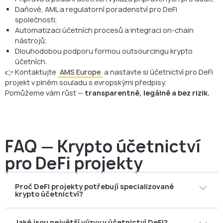
Daňové, AML a regulatorní poradenství pro DeFi
společnosti;
Automatizaci účetních procesů a integraci on-chain
nástrojů;
Dlouhodobou podporu formou outsourcingu krypto
účetních.
👉 Kontaktujte
AMS Europe
a nastavte si účetnictví pro DeFi
projekt v plném souladu s evropskými předpisy.
Pomůžeme vám růst —
transparentně, legálně a bez rizik.
FAQ — Krypto účetnictví
pro DeFi projekty
Proč DeFi projekty potřebují specializované
krypto účetnictví?
DeFi generuje tisíce on-chain transakcí napříč
Jaké jsou největší výzvy v účetnictví DeFi?