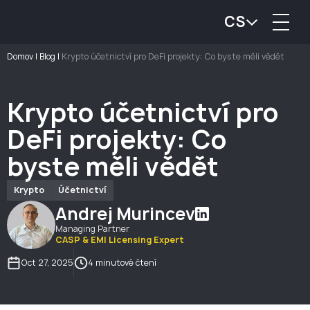
CS
Domov
|
Blog
|
Krypto účetnictví pro DeFi projekty: Co byste měli vědět
Krypto účetnictví pro
DeFi projekty: Co
byste měli vědět
Krypto
Účetnictví
Andrej Murincev
Managing Partner
CASP & EMI Licensing Expert
Oct 27, 2025
4 minutové čtení