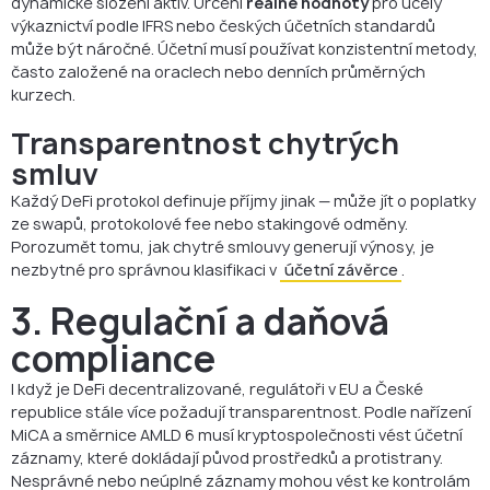
dynamické složení aktiv. Určení
reálné hodnoty
pro účely
výkaznictví podle IFRS nebo českých účetních standardů
může být náročné. Účetní musí používat konzistentní metody,
často založené na oraclech nebo denních průměrných
kurzech.
Transparentnost chytrých
smluv
Každý DeFi protokol definuje příjmy jinak — může jít o poplatky
ze swapů, protokolové fee nebo stakingové odměny.
Porozumět tomu, jak chytré smlouvy generují výnosy, je
nezbytné pro správnou klasifikaci v
účetní závěrce
.
3. Regulační a daňová
compliance
I když je DeFi decentralizované, regulátoři v EU a České
republice stále více požadují transparentnost. Podle nařízení
MiCA a směrnice AMLD 6 musí kryptospolečnosti vést účetní
záznamy, které dokládají původ prostředků a protistrany.
Nesprávné nebo neúplné záznamy mohou vést ke kontrolám