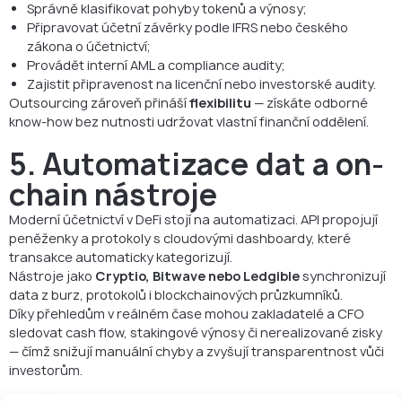
Správně klasifikovat pohyby tokenů a výnosy;
Připravovat účetní závěrky podle IFRS nebo českého
zákona o účetnictví;
Provádět interní AML a compliance audity;
Zajistit připravenost na licenční nebo investorské audity.
Outsourcing zároveň přináší
flexibilitu
— získáte odborné
know-how bez nutnosti udržovat vlastní finanční oddělení.
5. Automatizace dat a on-
chain nástroje
Moderní účetnictví v DeFi stojí na automatizaci. API propojují
peněženky a protokoly s cloudovými dashboardy, které
transakce automaticky kategorizují.
Nástroje jako
Cryptio, Bitwave nebo Ledgible
synchronizují
data z burz, protokolů i blockchainových průzkumníků.
Díky přehledům v reálném čase mohou zakladatelé a CFO
sledovat cash flow, stakingové výnosy či nerealizované zisky
— čímž snižují manuální chyby a zvyšují transparentnost vůči
investorům.