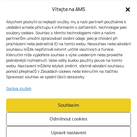
Vítejte na AMS
Abychom poskytli co nejlepší služby, my a naši partneři používáme k
ukládání a/nebo přístupu k informacím o zařízeních, technologie jako
soubory cookies. Souhlas s těmito technologiemi nám a našim
DALŠÍ
SLUŽBY V OBLASTI
partnerům umožní zpracovávat osobní údaje, jako je chování při
procházení nebo jedinečná ID na tomto webu. Nesouhlas nebo odvolání
AML
souhlasu může nepříznivě ovlivnit určité vlastnosti a funkce.
Kliknutím níže vyjádřete souhlas s výše uvedeným nebo proveďte
AML trénink je pouze jednou částí komplexního
podrobnější rozhodnutí. Vaše volby budou použity pouze na tomto
compliance rámce. AMS poskytuje kompletní rozsah
webu. Nastavení můžete kdykoli změnit, včetně odvolání souhlasu,
AML služeb pro společnosti působící v České republice
pomocí přepínačů v Zásadách cookies nebo kliknutím na tlačítko
Spravovat souhlas ve spodní části obrazovky.
a v celé EU.
01
Správa služeb
AML poradenství a compliance podpora
Odborné AML poradenství — od posouzení použitelnosti
Souhlasím
předpisů a výkladu regulatorních povinností až po písemná
stanoviska ke konkrétním compliance otázkám.
Odmítnout cookies
Upravit nastavení