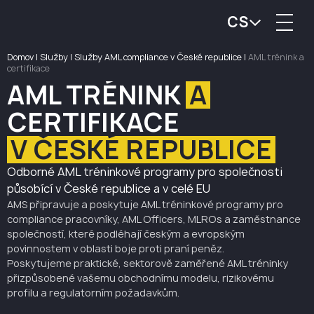
CS
Domov
|
Služby
|
Služby AML compliance v České republice
|
AML trénink a
certifikace
AML TRÉNINK
A
CERTIFIKACE
V ČESKÉ REPUBLICE
Odborné AML tréninkové programy pro společnosti
působící v České republice a v celé EU
AMS připravuje a poskytuje AML tréninkové programy pro
compliance pracovníky, AML Officers, MLROs a zaměstnance
společností, které podléhají českým a evropským
povinnostem v oblasti boje proti praní peněz.
Poskytujeme praktické, sektorově zaměřené AML tréninky
přizpůsobené vašemu obchodnímu modelu, rizikovému
profilu a regulatorním požadavkům.