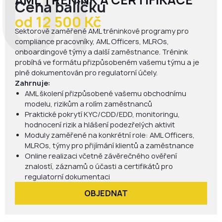
01
AML TRÉNINK A CERTIFIKACE
Cena balíčku
od 12 500 Kč
Sektorově zaměřené AML tréninkové programy pro
compliance pracovníky, AML Officers, MLROs,
onboardingové týmy a další zaměstnance. Trénink
probíhá ve formátu přizpůsobeném vašemu týmu a je
plně dokumentován pro regulatorní účely.
Zahrnuje:
AML školení přizpůsobené vašemu obchodnímu
modelu, rizikům a rolím zaměstnanců
Praktické pokrytí KYC/CDD/EDD, monitoringu,
hodnocení rizik a hlášení podezřelých aktivit
Moduly zaměřené na konkrétní role: AML Officers,
MLROs, týmy pro přijímání klientů a zaměstnance
Online realizaci včetně závěrečného ověření
znalostí, záznamů o účasti a certifikátů pro
regulatorní dokumentaci
OBJEDNAT