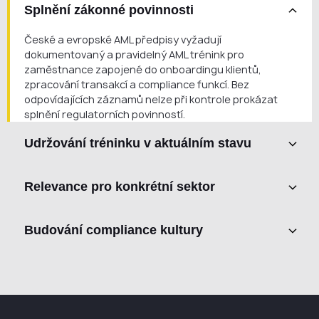
Splnění zákonné povinnosti
České a evropské AML předpisy vyžadují
dokumentovaný a pravidelný AML trénink pro
zaměstnance zapojené do onboardingu klientů,
zpracování transakcí a compliance funkcí. Bez
odpovídajících záznamů nelze při kontrole prokázat
splnění regulatorních povinností.
Udržování tréninku v aktuálním stavu
Fintech a krypto společnosti musí AML trénink provádět
Relevance pro konkrétní sektor
pravidelně, obvykle alespoň jednou ročně. Nad rámec
této povinnosti se však pravidla často mění — a trénink,
Obecný AML trénink neřeší specifická rizika, varovné
který již neodpovídá aktuálním požadavkům AMLD,
Budování compliance kultury
signály a postupy relevantní pro váš obchodní model.
MiCA, FAÚ nebo ČNB, vytváří compliance mezery.
Zaměstnanci v krypto, fintech nebo platebních
Efektivní AML compliance závisí na zaměstnancích, kteří
společnostech se setkávají s jinými scénáři než
rozumí nejen tomu, co mají dělat, ale také proč dané
zaměstnanci tradičních finančních institucí.
postupy existují. Praktický AML trénink posiluje interní
compliance kulturu a snižuje provozní riziko.