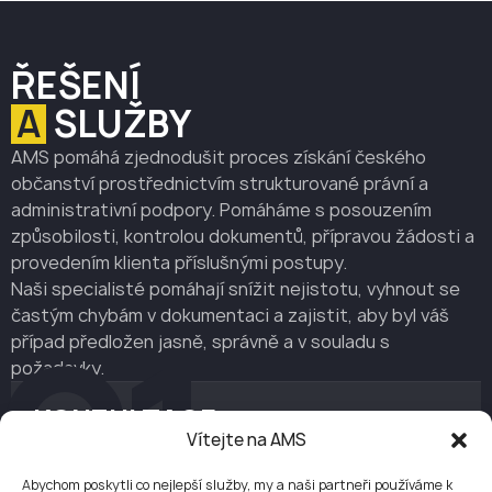
ŘEŠENÍ
A
SLUŽBY
AMS pomáhá zjednodušit proces získání českého
občanství prostřednictvím strukturované právní a
administrativní podpory. Pomáháme s posouzením
způsobilosti, kontrolou dokumentů, přípravou žádosti a
provedením klienta příslušnými postupy.
Naši specialisté pomáhají snížit nejistotu, vyhnout se
01
častým chybám v dokumentaci a zajistit, aby byl váš
případ předložen jasně, správně a v souladu s
požadavky.
KONZULTACE
Cena balíčku
Vítejte na AMS
3 000 Kč za hodinu
Abychom poskytli co nejlepší služby, my a naši partneři používáme k
Visa konzultace