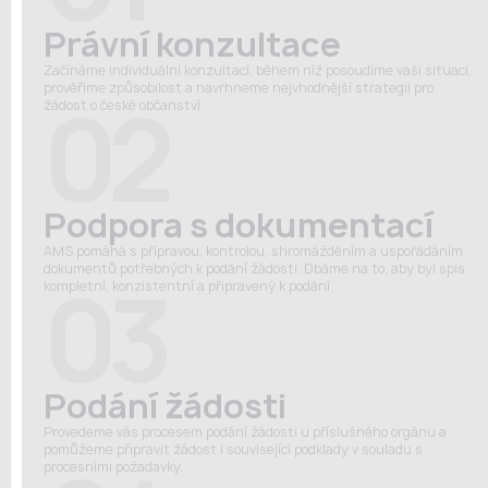
Právní konzultace
Začínáme individuální konzultací, během níž posoudíme vaši situaci,
prověříme způsobilost a navrhneme nejvhodnější strategii pro
02
žádost o české občanství.
Podpora s dokumentací
AMS pomáhá s přípravou, kontrolou, shromážděním a uspořádáním
dokumentů potřebných k podání žádosti. Dbáme na to, aby byl spis
03
kompletní, konzistentní a připravený k podání.
Podání žádosti
Provedeme vás procesem podání žádosti u příslušného orgánu a
pomůžeme připravit žádost i související podklady v souladu s
procesními požadavky.