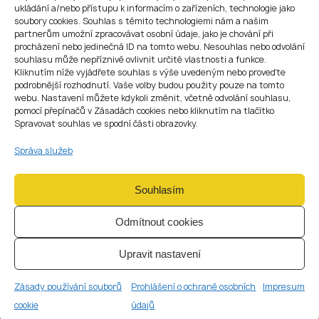
ukládání a/nebo přístupu k informacím o zařízeních, technologie jako
Imigrační konzultace
soubory cookies. Souhlas s těmito technologiemi nám a našim
Posouzení způsobilosti k získání občanství
partnerům umožní zpracovávat osobní údaje, jako je chování při
Poradenství k integraci
procházení nebo jedinečná ID na tomto webu. Nesouhlas nebo odvolání
Pomoc v naléhavých imigračních situacích
souhlasu může nepříznivě ovlivnit určité vlastnosti a funkce.
Obecné právní a administrativní poradenství během
Kliknutím níže vyjádřete souhlas s výše uvedeným nebo proveďte
podrobnější rozhodnutí. Vaše volby budou použity pouze na tomto
pobytu v České republice
webu. Nastavení můžete kdykoli změnit, včetně odvolání souhlasu,
pomocí přepínačů v Zásadách cookies nebo kliknutím na tlačítko
Spravovat souhlas ve spodní části obrazovky.
Správa služeb
02
OBJEDNAT
Souhlasím
Odmítnout cookies
OBČANSTVÍ
Cena balíčku
Upravit nastavení
25 000 Kč
Počáteční posouzení případu
Zásady používání souborů
Prohlášení o ochraně osobních
Impresum
Konzultace k občanství
cookie
údajů
Příprava seznamu požadovaných dokumentů