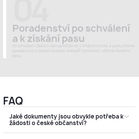
04
Poradenství po schválení
a k získání pasu
Po schválení žádosti vám pomůžeme s finálními kroky a poskytneme
poradenství k získání českých dokladů totožnosti, včetně českého
pasu.
FAQ
Jaké dokumenty jsou obvykle potřeba k
žádosti o české občanství?
Přesný seznam dokumentů závisí na vaší osobní situaci,