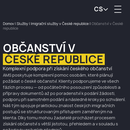
CS
Domov
|
Služby
|
Imigrační služby v České republice
|
Občanství v České
republice
OBČANSTVÍ V
ČESKÉ REPUBLICE
Komplexní podpora při získání českého občanství
AMS poskytuje komplexní pomoc osobám, které plánují
požádat o české občanství. Klienty podporujeme ve všech
fázích procesu — od počátečního posouzení způsobilosti a
přípravy dokumentů až po poradenství k podání žádosti,
podporu při samotném podání a následné kroky po schválení.
Náš tým spojuje praktickou znalost českých imigračních
postupů se strukturovaným přístupem zaměřeným na
klienta. Díky tomu mohou žadatelé procházet procesem
získání občanství s větší jistotou, přehledem a v souladu s
požadavky právních předpisů.