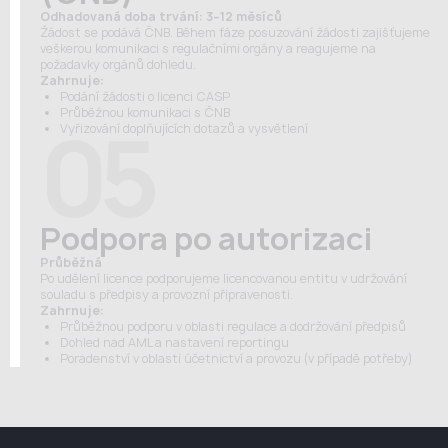
Odhadovaná doba trvání: 3–12 měsíců
Žádost se podává ČNB. Během fáze posuzování žádosti zajišťujeme
veškerou komunikaci s regulačními orgány a reagujeme na
požadavky orgánů dohledu.
Zahrnuje:
Podání žádosti o licenci CASP
Průběžnou komunikaci s ČNB
05
Vyřizování doplňujících dotazů a vysvětlení
Podpora po autorizaci
Průběžná
Po udělení licence podporujeme licencovanou entitu v udržování
souladu s předpisy a provozní připravenosti.
Zahrnuje:
Průběžnou podporu v oblasti regulace a dodržování předpisů
Dohled nad AML a nastavení reportingu
Poradenství v oblasti účetnictví a provozu (v případě potřeby)