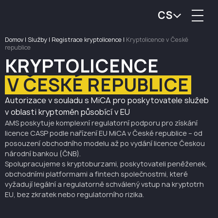
CS
Domov
|
Služby
|
Registrace kryptolicence
|
Kryptolicence v České
republice
KRYPTOLICENCE
V ČESKÉ REPUBLICE
Autorizace v souladu s MiCA pro poskytovatele služeb
v oblasti kryptoměn působící v EU
AMS poskytuje komplexní regulatorní podporu pro získání
licence CASP podle nařízení EU MiCA v České republice – od
posouzení obchodního modelu až po vydání licence Českou
národní bankou (ČNB).
Spolupracujeme s kryptoburzami, poskytovateli peněženek,
obchodními platformami a fintech společnostmi, které
vyžadují legální a regulatorně schválený vstup na kryptotrh
EU, bez zkratek nebo regulatorního rizika.