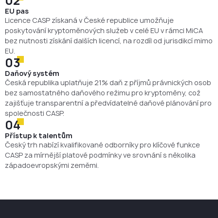
02
EU pas
Licence CASP získaná v České republice umožňuje
poskytování kryptoměnových služeb v celé EU v rámci MiCA
bez nutnosti získání dalších licencí, na rozdíl od jurisdikcí mimo
EU.
03
Daňový systém
Česká republika uplatňuje 21% daň z příjmů právnických osob
bez samostatného daňového režimu pro kryptoměny, což
zajišťuje transparentní a předvídatelné daňové plánování pro
společnosti CASP.
04
Přístup k talentům
Český trh nabízí kvalifikované odborníky pro klíčové funkce
CASP za mírnější platové podmínky ve srovnání s několika
západoevropskými zeměmi.