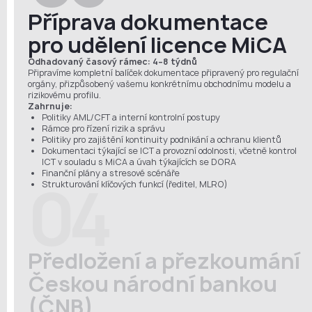
Příprava dokumentace
pro udělení licence MiCA
Odhadovaný časový rámec: 4–8 týdnů
Připravíme kompletní balíček dokumentace připravený pro regulační
orgány, přizpůsobený vašemu konkrétnímu obchodnímu modelu a
rizikovému profilu.
Zahrnuje:
Politiky AML/CFT a interní kontrolní postupy
Rámce pro řízení rizik a správu
Politiky pro zajištění kontinuity podnikání a ochranu klientů
Dokumentaci týkající se ICT a provozní odolnosti, včetně kontrol
ICT v souladu s MiCA a úvah týkajících se DORA
Finanční plány a stresové scénáře
04
Strukturování klíčových funkcí (ředitel, MLRO)
Předložení a přezkoumání
Českou národní bankou
(ČNB)