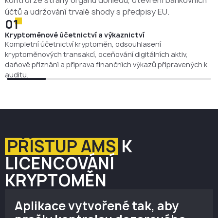
kontrol ze strany orgánů dohledu, otevření bankovních
účtů a udržování trvalé shody s předpisy EU.
01
Kryptoměnové účetnictví a výkaznictví
Kompletní účetnictví kryptoměn, odsouhlasení
kryptoměnových transakcí, oceňování digitálních aktiv,
daňové přiznání a příprava finančních výkazů připravených k
auditu.
PŘÍSTUP AMS
K
LICENCOVÁNÍ
KRYPTOMĚN
Aplikace vytvořené tak, aby