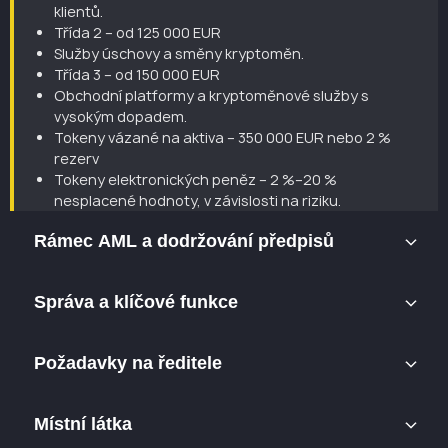
klientů.
Třída 2 – od 125 000 EUR
Služby úschovy a směny kryptoměn.
Třída 3 – od 150 000 EUR
Obchodní platformy a kryptoměnové služby s
vysokým dopadem.
Tokeny vázané na aktiva – 350 000 EUR nebo 2 %
rezerv
Tokeny elektronických peněz – 2 %–20 %
nesplacené hodnoty, v závislosti na riziku.
Rámec AML a dodržování předpisů
CASP musí mít před udělením povolení zavedený
Správa a klíčové funkce
funkční systém AML/CFT. Regulační orgán očekává
pracovní postupy pro přijímání nových klientů,
Společnost musí prokázat funkční vnitřní strukturu
monitorování, podávání zpráv, eskalaci a vnitřní
Požadavky na ředitele
schopnou fungovat jako regulovaný subjekt.
odpovědnost – nikoli šablonovou dokumentaci.
V praxi to zahrnuje jasně přidělené odpovědnosti v
Alespoň jeden ředitel musí být občanem členského
klíčových rolích, jako jsou:
Místní látka
státu Evropské unie a aktivně se podílet na řízení
AML / Compliance
subjektu CASP.