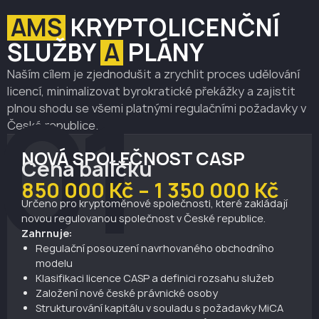
AMS
KRYPTOLICENČNÍ
SLUŽBY
A
PLÁNY
Naším cílem je zjednodušit a zrychlit proces udělování
01
licencí, minimalizovat byrokratické překážky a zajistit
plnou shodu se všemi platnými regulačními požadavky v
České republice.
NOVÁ SPOLEČNOST CASP
Cena balíčku
850 000 Kč – 1 350 000 Kč
Určeno pro kryptoměnové společnosti, které zakládají
novou regulovanou společnost v České republice.
Zahrnuje:
Regulační posouzení navrhovaného obchodního
modelu
Klasifikaci licence CASP a definici rozsahu služeb
Založení nové české právnické osoby
Strukturování kapitálu v souladu s požadavky MiCA