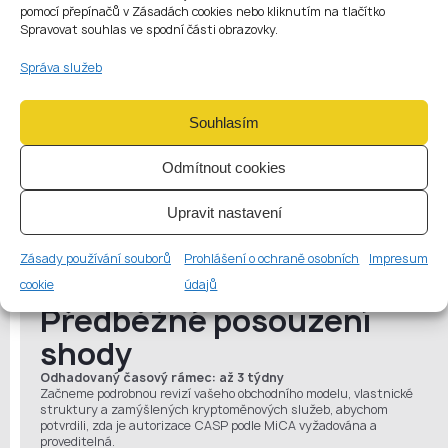
POSTUPNÝ PROCES
pomocí přepínačů v Zásadách cookies nebo kliknutím na tlačítko
ZÍSKÁNÍ
LICENCE PRO
Spravovat souhlas ve spodní části obrazovky.
KRYPTOMĚNY V ČESKÉ
Správa služeb
REPUBLICE
Souhlasím
Proces udělování licencí CASP v České republice je
zcela vzdálený a strukturovaný podle jasných
Odmítnout cookies
regulačních milníků. Níže je uveden přehled klíčových
01
kroků a realistických časových harmonogramů.
Upravit nastavení
Zásady používání souborů
Prohlášení o ochraně osobních
Impresum
cookie
údajů
Předběžné posouzení
shody
Odhadovaný časový rámec: až 3 týdny
Začneme podrobnou revizí vašeho obchodního modelu, vlastnické
struktury a zamýšlených kryptoměnových služeb, abychom
potvrdili, zda je autorizace CASP podle MiCA vyžadována a
proveditelná.