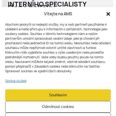
02
INTERNÍHO SPECIALISTY
Cena balíčku
2x mzdy odborníka
Vítejte na AMS
Pro společnosti, které chtějí vybudovat interní AML
Abychom poskytli co nejlepší služby, my a naši partneři používáme k
funkci, AMS podporuje nábor a zaškolení interního AML
ukládání a/nebo přístupu k informacím o zařízeních, technologie jako
Officera nebo MLRO a zároveň pomáhá udržet
soubory cookies. Souhlas s těmito technologiemi nám a našim
kontinuitu AML compliance během přechodného období.
partnerům umožní zpracovávat osobní údaje, jako je chování při
Zahrnuje:
procházení nebo jedinečná ID na tomto webu. Nesouhlas nebo odvolání
vyhledávání a prověřování kvalifikovaných kandidátů
souhlasu může nepříznivě ovlivnit určité vlastnosti a funkce.
Kliknutím níže vyjádřete souhlas s výše uvedeným nebo proveďte
na pozici AML Officera a MLRO;
podrobnější rozhodnutí. Vaše volby budou použity pouze na tomto
posouzení kvalifikace kandidátů podle použitelných
webu. Nastavení můžete kdykoli změnit, včetně odvolání souhlasu,
regulatorních očekávání;
pomocí přepínačů v Zásadách cookies nebo kliknutím na tlačítko
podporu při zaškolení, předání agendy a přenosu
Spravovat souhlas ve spodní části obrazovky.
znalostí;
kontinuitu AML compliance pokrytí do chvíle, než je
Správa služeb
interní specialista plně připraven k výkonu funkce.
OBJEDNAT
Souhlasím
Odmítnout cookies