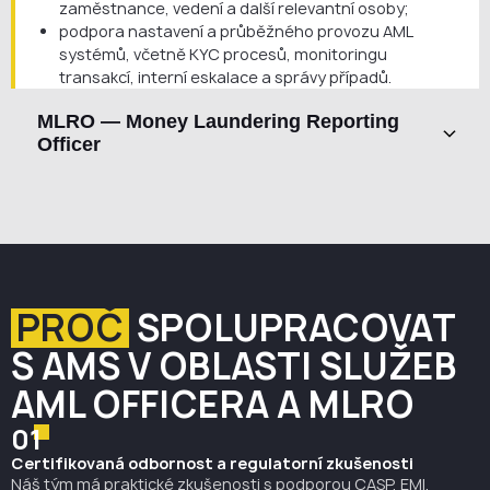
zaměstnance, vedení a další relevantní osoby;
podpora nastavení a průběžného provozu AML
systémů, včetně KYC procesů, monitoringu
transakcí, interní eskalace a správy případů.
MLRO — Money Laundering Reporting
Officer
Mezi hlavní odpovědnosti patří:
přijímání, posuzování a dokumentování interních
hlášení o potenciálně podezřelé činnosti;
rozhodování, zda má být věc oznámena externě, a
příprava hlášení podezřelých obchodů — SAR — k
podání Finančnímu analytickému úřadu — FAÚ —
PROČ
SPOLUPRACOVAT
nebo jiným příslušným orgánům, pokud je to
vyžadováno;
S AMS V OBLASTI SLUŽEB
působení jako hlavní kontaktní osoba pro komunikaci
AML OFFICERA A MLRO
s FAÚ, ČNB a dalšími dohledovými nebo
donucovacími orgány;
01
vedení řádných záznamů o posouzení podezřelých
Certifikovaná odbornost a regulatorní zkušenosti
aktivit, rozhodnutích o hlášení, podaných
Náš tým má praktické zkušenosti s podporou CASP, EMI,
oznámeních a navazujících krocích;