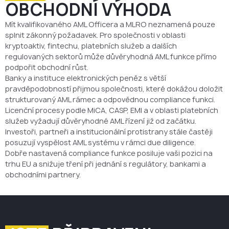
OBCHODNÍ VÝHODA
Mít kvalifikovaného AML Officera a MLRO neznamená pouze
splnit zákonný požadavek. Pro společnosti v oblasti
kryptoaktiv, fintechu, platebních služeb a dalších
regulovaných sektorů může důvěryhodná AML funkce přímo
podpořit obchodní růst.
Banky a instituce elektronických peněz s větší
pravděpodobností přijmou společnosti, které dokážou doložit
strukturovaný AML rámec a odpovědnou compliance funkci.
Licenční procesy podle MiCA, CASP, EMI a v oblasti platebních
služeb vyžadují důvěryhodné AML řízení již od začátku.
Investoři, partneři a institucionální protistrany stále častěji
posuzují vyspělost AML systému v rámci due diligence.
Dobře nastavená compliance funkce posiluje vaši pozici na
trhu EU a snižuje tření při jednání s regulátory, bankami a
obchodními partnery.