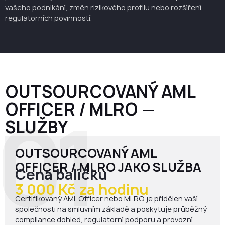
vašeho podnikání, změn rizikového profilu nebo rozšíření
regulatorních povinností.
OUTSOURCOVANÝ AML
OFFICER
/
MLRO
—
01
SLUŽBY
OUTSOURCOVANÝ AML
OFFICER / MLRO JAKO SLUŽBA
Cena balíčku
3 000 Kč za hodinu
Certifikovaný AML Officer nebo MLRO je přidělen vaší
společnosti na smluvním základě a poskytuje průběžný
compliance dohled, regulatorní podporu a provozní