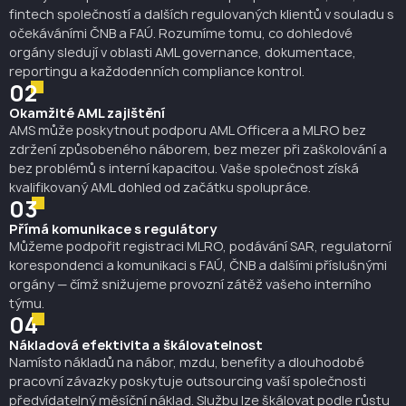
fintech společností a dalších regulovaných klientů v souladu s
zastupování AML funkce společnosti při kontrolách,
očekáváními ČNB a FAÚ. Rozumíme tomu, co dohledové
regulatorních prověrkách a oficiálních žádostech o
orgány sledují v oblasti AML governance, dokumentace,
informace.
reportingu a každodenních compliance kontrol.
02
Okamžité AML zajištění
AMS může poskytnout podporu AML Officera a MLRO bez
zdržení způsobeného náborem, bez mezer při zaškolování a
bez problémů s interní kapacitou. Vaše společnost získá
kvalifikovaný AML dohled od začátku spolupráce.
03
Přímá komunikace s regulátory
Můžeme podpořit registraci MLRO, podávání SAR, regulatorní
korespondenci a komunikaci s FAÚ, ČNB a dalšími příslušnými
orgány — čímž snižujeme provozní zátěž vašeho interního
týmu.
04
Nákladová efektivita a škálovatelnost
Namísto nákladů na nábor, mzdu, benefity a dlouhodobé
pracovní závazky poskytuje outsourcing vaší společnosti
předvídatelný měsíční náklad. Službu lze škálovat podle růstu