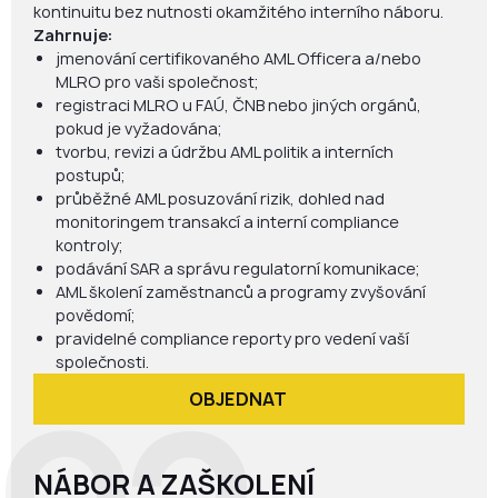
kontinuitu bez nutnosti okamžitého interního náboru.
Zahrnuje:
jmenování certifikovaného AML Officera a/nebo
MLRO pro vaši společnost;
registraci MLRO u FAÚ, ČNB nebo jiných orgánů,
pokud je vyžadována;
tvorbu, revizi a údržbu AML politik a interních
postupů;
průběžné AML posuzování rizik, dohled nad
monitoringem transakcí a interní compliance
kontroly;
podávání SAR a správu regulatorní komunikace;
AML školení zaměstnanců a programy zvyšování
povědomí;
pravidelné compliance reporty pro vedení vaší
společnosti.
OBJEDNAT
NÁBOR A ZAŠKOLENÍ