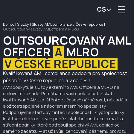
CS
Domov
|
Služby
|
Služby AML compliance v České republice
|
Outsourcovaný služby AML officera a MLRO
OUTSOURCOVANÝ AML
OFFICER
A
MLRO
V ČESKÉ REPUBLICE
Kvalifikovaná AML compliance podpora pro společnosti
působící v České republice a v celé EU
AMS poskytuje služby externího AML Officera a MLRO na
smluvním základě. Pomáháme vaší společnosti získat
kvalifikované AML zajištění bez časové náročnosti, nákladů a
složitosti spojené s náborem interního specialisty.
Podporujeme startupy, fintech společnosti, kryptopodniky,
instituce elektronických peněz, platební instituce a malé a
střední podniky, které potřebují spolehlivý AML dohled od
samého začátku — ať už kvůli licencování, běžnému provozu,