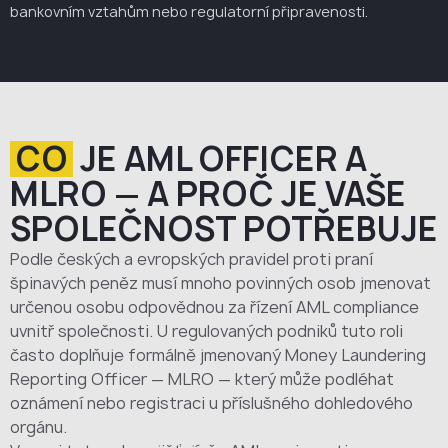
bankovním vztahům nebo regulatorní připravenosti.
CO
JE AML OFFICER A
MLRO — A PROČ JE VAŠE
SPOLEČNOST POTŘEBUJE
Podle českých a evropských pravidel proti praní
špinavých peněz musí mnoho povinných osob jmenovat
určenou osobu odpovědnou za řízení AML compliance
uvnitř společnosti. U regulovaných podniků tuto roli
často doplňuje formálně jmenovaný Money Laundering
Reporting Officer — MLRO — který může podléhat
oznámení nebo registraci u příslušného dohledového
orgánu.