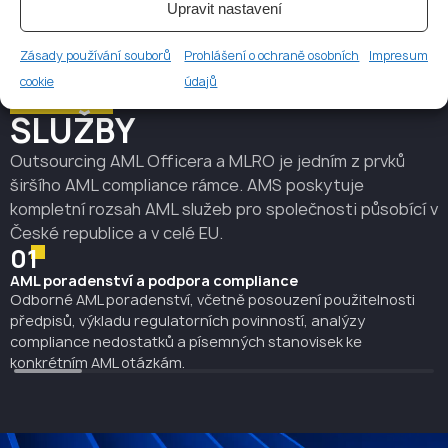
Upravit nastavení
Zásady používání souborů
Prohlášení o ochraně osobních
Impresum
cookie
údajů
DALŠÍ
AML COMPLIANCE
SLUŽBY
Outsourcing AML Officera a MLRO je jedním z prvků
širšího AML compliance rámce. AMS poskytuje
kompletní rozsah AML služeb pro společnosti působící v
České republice a v celé EU.
01
AML poradenství a podpora compliance
Odborné AML poradenství, včetně posouzení použitelnosti
předpisů, výkladu regulatorních povinností, analýzy
compliance nedostatků a písemných stanovisek ke
konkrétním AML otázkám.