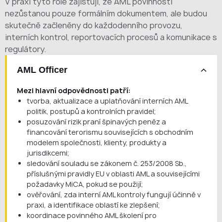
V praxi tyto role zajišťují, že AML povinnosti
nezůstanou pouze formálním dokumentem, ale budou
skutečně začleněny do každodenního provozu,
interních kontrol, reportovacích procesů a komunikace s
regulátory.
AML Officer
Mezi hlavní odpovědnosti patří:
tvorba, aktualizace a uplatňování interních AML
politik, postupů a kontrolních pravidel;
posuzování rizik praní špinavých peněz a
financování terorismu souvisejících s obchodním
modelem společnosti, klienty, produkty a
jurisdikcemi;
sledování souladu se zákonem č. 253/2008 Sb.,
příslušnými pravidly EU v oblasti AML a souvisejícími
požadavky MiCA, pokud se použijí;
ověřování, zda interní AML kontroly fungují účinně v
praxi, a identifikace oblastí ke zlepšení;
koordinace povinného AML školení pro