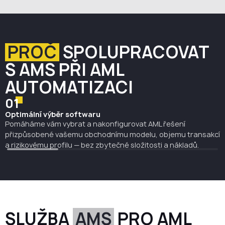
systémy je při inspekcích a auditech stále obtížnější
obhájit.
PROČ
SPOLUPRACOVAT
S AMS PŘI AML
AUTOMATIZACI
01
Optimální výběr softwaru
Pomáháme vám vybrat a nakonfigurovat AML řešení
přizpůsobené vašemu obchodnímu modelu, objemu transakcí
a rizikovému profilu — bez zbytečné složitosti a nákladů.
SLUŽBA
AMS
PRO AML