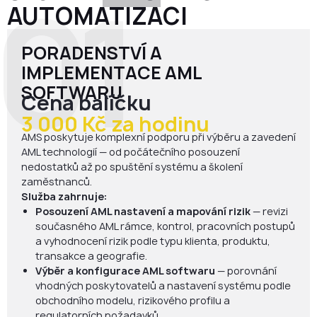
01
AUTOMATIZACI
PORADENSTVÍ A
IMPLEMENTACE AML
SOFTWARU
Cena balíčku
3 000 Kč za hodinu
AMS poskytuje komplexní podporu při výběru a zavedení
AML technologií — od počátečního posouzení
nedostatků až po spuštění systému a školení
zaměstnanců.
Služba zahrnuje:
Posouzení AML nastavení a mapování rizik
— revizi
současného AML rámce, kontrol, pracovních postupů
a vyhodnocení rizik podle typu klienta, produktu,
transakce a geografie.
Výběr a konfigurace AML softwaru
— porovnání
vhodných poskytovatelů a nastavení systému podle
obchodního modelu, rizikového profilu a
regulatorních požadavků.