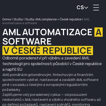
CS
Domov
|
Služby
|
Služby AML compliance v České republice
|
AML
automatizace a software
AML AUTOMATIZACE
A
SOFTWARE
V ČESKÉ REPUBLICE
Odborné poradenství při výběru a zavedení AML
technologií pro společnosti působící v České republice
a napříč EU
AMS pomáhá kryptoměnovým, fintechovým a finančním
společnostem vybírat, nastavovat a zavádět AML software
plně v souladu s českými a evropskými regulatorními
požadavky.
Zajišťujeme celý poradenský cyklus — od posouzení
nedostatků v AML nastavení a výběru vhodného softwaru až
po definici požadavků, nastavení scénářů, monitoring