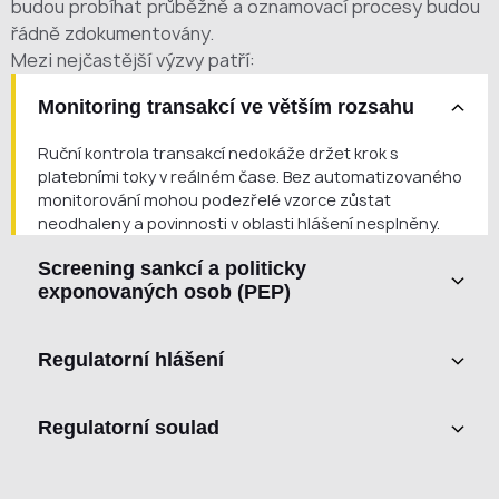
budou probíhat průběžně a oznamovací procesy budou
řádně zdokumentovány.
Mezi nejčastější výzvy patří:
Monitoring transakcí ve větším rozsahu
Ruční kontrola transakcí nedokáže držet krok s
platebními toky v reálném čase. Bez automatizovaného
monitorování mohou podezřelé vzorce zůstat
neodhaleny a povinnosti v oblasti hlášení nesplněny.
Screening sankcí a politicky
exponovaných osob (PEP)
Prověřování klientů a obchodních partnerů vůči
Regulatorní hlášení
aktuálním sankčním seznamům, databázím politicky
exponovaných osob (PEP) a negativním mediálním
Podávání SAR a STR vyžaduje strukturovaná a přesná
informacím vyžaduje průběžné automatizované
Regulatorní soulad
data, která je bez automatizovaných pracovních
kontroly, které manuální procesy nedokážou spolehlivě
postupů a auditních stop obtížné konzistentně
zajistit.
Standardy MiCA, AMLD, FATF, ČNB a FAÚ vyžadují
připravovat.
prokazatelné a dokumentované AML kontroly. Manuální