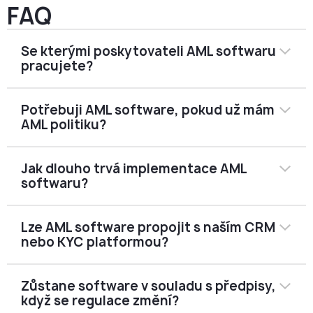
FAQ
Se kterými poskytovateli AML softwaru
pracujete?
AMS pracuje s předními poskytovateli AML a compliance
Potřebuji AML software, pokud už mám
technologií, včetně ComplyAdvantage, Elliptic, SEON,
AML politiku?
Sumsub, Chainalysis a dalších.
Správné řešení závisí na vašem obchodním modelu,
objemu transakcí, profilu klientů a rizikové expozici.
V mnoha případech ano.
Jak dlouho trvá implementace AML
Pomáháme vybrat a nastavit nejvhodnější nástroj místo
AML politika definuje vaše povinnosti a postupy. AML
softwaru?
doporučení univerzální platformy pro všechny.
software pomáhá tyto postupy reálně provádět ve
větším rozsahu.
U většiny regulovaných společností — zejména CASP,
Časový rámec závisí na složitosti obchodního modelu,
Lze AML software propojit s naším CRM
institucí elektronických peněz a platebních platforem —
počtu zapojených systémů a požadovaném nastavení.
nebo KYC platformou?
nemusí být písemná AML politika bez automatizovaného
U většiny standardních implementací trvá proces od
monitoringu a screeningu při regulatorní kontrole
počátečního posouzení po spuštění přibližně čtyři až
dostačující.
osm týdnů.
Ano. Většina předních AML řešení podporuje propojení
Zůstane software v souladu s předpisy,
AMS může posoudit vaše současné nastavení a určit,
Složitější integrace zahrnující více systémů, vlastní
pomocí API a webhooků se standardními CRM, KYC,
když se regulace změní?
zda je AML automatizace pro váš konkrétní obchodní
monitorovací scénáře nebo pokročilé reportovací
transakčními bránami a účetními systémy.