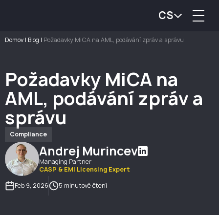
CS
Domov
|
Blog
|
Požadavky MiCA na AML, podávání zpráv a správu
Požadavky MiCA na
AML, podávání zpráv a
správu
Compliance
Andrej Murincev
Managing Partner
CASP & EMI Licensing Expert
Feb 9, 2026
5 minutové čtení