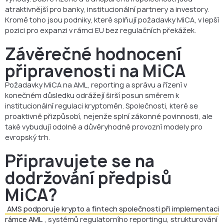
atraktivnější pro banky, institucionální partnery a investory.
Kromě toho jsou podniky, které splňují požadavky MiCA, v lepší
pozici pro expanzi v rámci EU bez regulačních překážek.
Závěrečné hodnocení
připravenosti na MiCA
Požadavky MiCA na AML, reporting a správu a řízení v
konečném důsledku odrážejí širší posun směrem k
institucionální regulaci kryptoměn. Společnosti, které se
proaktivně přizpůsobí, nejenže splní zákonné povinnosti, ale
také vybudují odolné a důvěryhodné provozní modely pro
evropský trh.
Připravujete se na
dodržování předpisů
MiCA?
AMS podporuje krypto a fintech společnosti při implementaci
rámce AML
, systémů regulatorního reportingu, strukturování