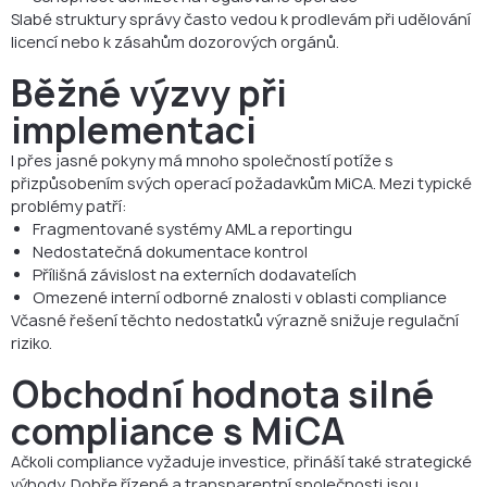
Slabé struktury správy často vedou k prodlevám při udělování
licencí nebo k zásahům dozorových orgánů.
Běžné výzvy při
implementaci
I přes jasné pokyny má mnoho společností potíže s
přizpůsobením svých operací požadavkům MiCA. Mezi typické
problémy patří:
Fragmentované systémy AML a reportingu
Nedostatečná dokumentace kontrol
Přílišná závislost na externích dodavatelích
Omezené interní odborné znalosti v oblasti compliance
Včasné řešení těchto nedostatků výrazně snižuje regulační
riziko.
Obchodní hodnota silné
compliance s MiCA
Ačkoli compliance vyžaduje investice, přináší také strategické
výhody. Dobře řízené a transparentní společnosti jsou