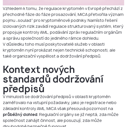
Vzhledem k tomu, že regulace kryptoměn v Evropě přechází z
přechodné fáze do fáze prosazování, MiCA přetvořila význam
pojmu „soulad“ pro kryptoměnové podniky. Namísto řešení
izolovaných rizik zavádí regulace strukturovaný systém, který
propojuje kontroly AML, podávání zpráv regulačním orgánům
a správu společností do jediného rámce dohledu.
V důsledku toho musí poskytovatelé služeb v oblasti
kryptoměn nyní prokázat nejen technické schopnosti, ale
také organizační vyspělost a dodržování předpisů.
Kontext nových
standardů dodržování
předpisů
V minulosti se dodržování předpisů v oblasti kryptoměn
zaměřovalo na vstupní požadavky, jako je registrace nebo
základní kontroly AML. MiCA však přesouvá pozornost na
průběžný dohled
. Regulační orgány se již neptá, zda může
společnost zahájit činnost, ale posuzují, zda může
dlouhodobě bezpečně fungovat.