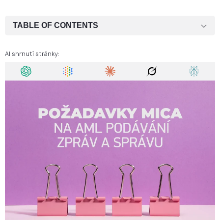
TABLE OF CONTENTS
Kontext nových standardů dodržování předpisů
AI shrnutí stránky:
Povinnosti v oblasti boje proti praní peněz podle MiCA
Vysvětlení povinností v oblasti podávání zpráv regulačním
orgánům
Očekávání v oblasti správy a řízení pro společnosti regulované
MiCA
Běžné výzvy při implementaci
Obchodní hodnota silné compliance s MiCA
Závěrečné hodnocení připravenosti na MiCA
Připravujete se na dodržování předpisů MiCA?
Často kladené otázky týkající se MiCA AML, podávání zpráv a
správy