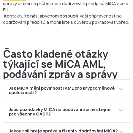
správy a řízení a průběžném dodržování předpisů MiCA v celé
EU.
Kontaktujte nás, abychom posoudili
vaši připravenost na
dodržování předpisů a mohli jste s důvěrou pokračovat vpřed.
Často kladené otázky
týkající se MiCA AML,
podávání zpráv a správy
Jak MiCA mění povinnosti AML pro kryptoměnové
společnosti?
MiCA nevytváří zcela nová pravidla AML, ale integruje
Jsou požadavky MiCA na podávání zpráv stejné
stávající standardy EU AML přímo do dohledu nad
pro všechny CASP?
kryptoměnami. V důsledku toho regulační orgány nyní
posuzují, zda jsou kontroly AML účinně začleněny do
Ne tak úplně. Zatímco základní povinnosti v oblasti
každodenních operací, a ne pouze formálně
Jakou roli hraje správa a řízení v dodržování MiCA?
podávání zpráv se vztahují na všechny autorizované