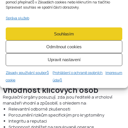
Odpovědnosti za dohled jsou zdokumentovány
pomocí přepínačů v Zásadách cookies nebo kliknutím na tlačítko
vrcholové vedení zůstalo v konečném důsledku odpovědné za
Spravovat souhlas ve spodní části obrazovky.
výsledky v oblasti dodržování předpisů.
Správa služeb
Interní politiky a kontrolní
mechanismy
Souhlasím
CASPs musí udržovat písemné politiky, které se zabývají:
Odmítnout cookies
rámci řízení rizik
střetem zájmů
outsourcingovými ujednáními
Upravit nastavení
kontinuitou podnikání a reakcí na krize
Tyto politiky musí odrážet skutečné provozní postupy, nikoli
Zásady používání souborů
Prohlášení o ochraně osobních
Impresum
teoretické modely.
cookie
údajů
Vhodnost klíčových osob
Regulační orgány posuzují, zda jsou ředitelé a vrcholoví
manažeři vhodní a způsobilí, s ohledem na:
Relevantní odborné zkušenosti
Porozumění rizikům specifickým pro kryptoměny
Integritu a reputaci
Schopnost dohlížet na regulované operace