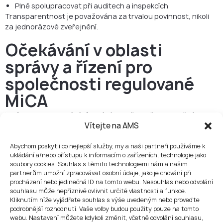
Plně spolupracovat při auditech a inspekcích
Transparentnost je považována za trvalou povinnost, nikoli
za jednorázové zveřejnění.
Očekávání v oblasti
správy a řízení pro
společnosti regulované
MiCA
Zatímco AML a podávání zpráv jsou předmětem značné
pozornosti, rozhodujícím faktorem při posuzování regulace je
Vítejte na AMS
často správa a řízení.
Abychom poskytli co nejlepší služby, my a naši partneři používáme k
Rozdělení odpovědnosti za
ukládání a/nebo přístupu k informacím o zařízeních, technologie jako
soubory cookies. Souhlas s těmito technologiemi nám a našim
řízení
partnerům umožní zpracovávat osobní údaje, jako je chování při
procházení nebo jedinečná ID na tomto webu. Nesouhlas nebo odvolání
MiCA vyžaduje jasně definované role v rámci organizace,
souhlasu může nepříznivě ovlivnit určité vlastnosti a funkce.
které zajistí, že:
Kliknutím níže vyjádřete souhlas s výše uvedeným nebo proveďte
Strategická rozhodnutí jsou sledovatelná
podrobnější rozhodnutí. Vaše volby budou použity pouze na tomto
Funkce dodržování předpisů jsou nezávislé
webu. Nastavení můžete kdykoli změnit, včetně odvolání souhlasu,