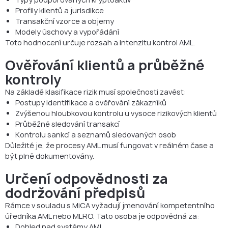
Profily klientů a jurisdikce
Transakční vzorce a objemy
Modely úschovy a vypořádání
Toto hodnocení určuje rozsah a intenzitu kontrol AML.
Ověřování klientů a průběžné
kontroly
Na základě klasifikace rizik musí společnosti zavést:
Postupy identifikace a ověřování zákazníků
Zvýšenou hloubkovou kontrolu u vysoce rizikových klientů
Průběžné sledování transakcí
Kontrolu sankcí a seznamů sledovaných osob
Důležité je, že procesy AML musí fungovat v reálném čase a
být plně dokumentovány.
Určení odpovědnosti za
dodržování předpisů
Rámce v souladu s MiCA vyžadují jmenování kompetentního
úředníka AML nebo MLRO. Tato osoba je odpovědná za:
Dohled nad systémy AML