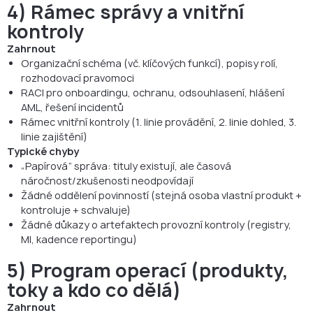
4) Rámec správy a vnitřní
kontroly
Zahrnout
Organizační schéma (vč. klíčových funkcí), popisy rolí,
rozhodovací pravomoci
RACI pro onboardingu, ochranu, odsouhlasení, hlášení
AML, řešení incidentů
Rámec vnitřní kontroly (1. linie provádění, 2. linie dohled, 3.
linie zajištění)
Typické chyby
„Papírová“ správa: tituly existují, ale časová
náročnost/zkušenosti neodpovídají
Žádné oddělení povinností (stejná osoba vlastní produkt +
kontroluje + schvaluje)
Žádné důkazy o artefaktech provozní kontroly (registry,
MI, kadence reportingu)
5) Program operací (produkty,
toky a kdo co dělá)
Zahrnout