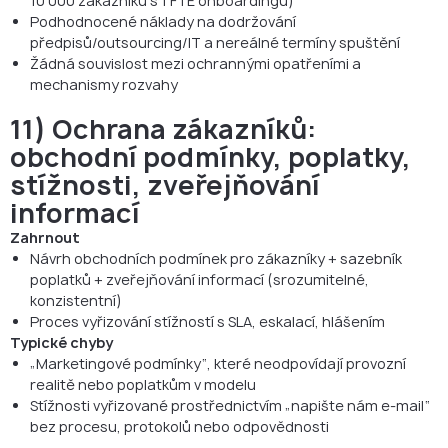
10 000 zákazníků s 1 FTE onboardingu)
Podhodnocené náklady na dodržování
předpisů/outsourcing/IT a nereálné termíny spuštění
Žádná souvislost mezi ochrannými opatřeními a
mechanismy rozvahy
11) Ochrana zákazníků:
obchodní podmínky, poplatky,
stížnosti, zveřejňování
informací
Zahrnout
Návrh obchodních podmínek pro zákazníky + sazebník
poplatků + zveřejňování informací (srozumitelné,
konzistentní)
Proces vyřizování stížností s SLA, eskalací, hlášením
Typické chyby
„Marketingové podmínky“, které neodpovídají provozní
realitě nebo poplatkům v modelu
Stížnosti vyřizované prostřednictvím „napište nám e-mail“
bez procesu, protokolů nebo odpovědnosti