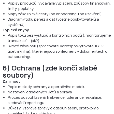
Popisy produktů: vydávání/vyplácení, způsoby financování,
limity, poplatky
Mapy zákaznické cesty (od onboardingu po uzavření)
Diagramy toku peněz a dat (včetně poskytovatelů a
systémů)
Typické chyby
Popis toků bez výstupů a kontrolních bodů („monitorujeme
transakce“ – jak?)
Skryté závislosti (zpracovatel karet/poskytovatel KYC/
účetní kniha), které nejsou zohledněny v dokumentech o
outsourcingu
6) Ochrana (zde končí slabé
soubory)
Zahrnout
Popis metody ochrany a operačního modelu
Nastavení oddělených účtů a správa
Proces odsouhlasení: frekvence, tolerance, eskalace,
sledování reportingu
Důkazy: vzorové zprávy o odsouhlasení, protokoly o
schválení, lístky s výjimkami