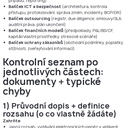
případů, reporting)
Balíček ICT a bezpečnost
(architektura, kontrola
přístupu, protokolování, správa změn, incidenty, BCP/DR)
Balíček outsourcing
(registr, due diligence, smlouvy/SLA,
auditní práva, plán ukončení)
Balíček finančních modelů
(předpoklady, P&L/BS/CF,
kapitál/vlastní prostředky, stresové scénáře)
Balíček ochrany zákazníků
(obchodní podmínky, poplatky,
stížnosti, zveřejňování informací)
Kontrolní seznam po
jednotlivých částech:
dokumenty + typické
chyby
1) Průvodní dopis + definice
rozsahu (o co vlastně žádáte)
Zahrňte
Jasný rozsah: vydávání elektronických peněz + veškeré