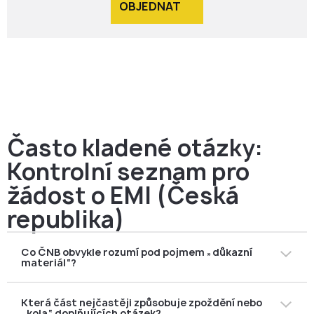
OBJEDNAT
Často kladené otázky:
Kontrolní seznam pro
žádost o EMI (Česká
republika)
Co ČNB obvykle rozumí pod pojmem „důkazní
materiál“?
Balíček důkazů je vaše důkazní stopa: nejde jen o
Která část nejčastěji způsobuje zpoždění nebo
zásady, ale o artefakty, které prokazují, že můžete EMI
„kola“ doplňujících otázek?