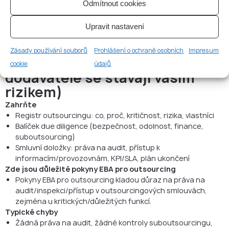
Odmítnout cookies
Nespravovaný přístup dodavatelů; žádný audit trail; žádné
schvalování změn
Upravit nastavení
BCP/DR existuje, ale nikdy nebyl testován (a nikdo za něj
nenese odpovědnost)
Zásady používání souborů
Prohlášení o ochraně osobních
Impresum
9) Outsourcing (vaši
cookie
údajů
dodavatelé se stávají vaším
rizikem)
Zahrňte
Registr outsourcingu: co, proč, kritičnost, rizika, vlastníci
Balíček due diligence (bezpečnost, odolnost, finance,
suboutsourcing)
Smluvní doložky: práva na audit, přístup k
informacím/provozovnám, KPI/SLA, plán ukončení
Zde jsou důležité pokyny EBA pro outsourcing
Pokyny EBA pro outsourcing kladou důraz na práva na
audit/inspekci/přístup v outsourcingových smlouvách,
zejména u kritických/důležitých funkcí.
Typické chyby
Žádná práva na audit, žádné kontroly suboutsourcingu,