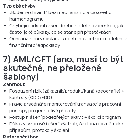
Typické chyby
„Budeme chránit“ bez mechanismu a časového
harmonogramu
Chybějící odsouhlasení (nebo nedefinované: kdo, jak
často, jaké důkazy, co se stane při přestávkách)
Ochrana není v souladu s účetním/účetním modelem a
finančními předpoklady
7) AML/CFT (ano, musí to být
skutečné, ne přeložené
šablony)
Zahrnout
Posouzení rizik (zákazník/produkt/kanál/geografie) +
kontroly (CDD/EDD)
Pravidla/scénáře monitorování transakcí a pracovní
postupy pro jednotlivé případy
Postup hlášení podezřelých aktivit + školicí program
Důkazy: vzorové řešení výstrah, šablona poznámek k
případům, protokoly školení
Referenční bod