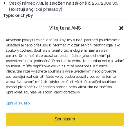
Český rámec AML je založen na zákoně č. 253/2008 Sb.
(existují anglické překlady).
Typické chyby
Obecná politika AML, která neodpovídá vašim
produktům/kanálům
Vítejte na AMS
Žádná RBA (nebo RBA nesouvisí se skutečnými pravidly
monitorování a rozhodnutími o přijetí)
Abychom poskytli co nejlepší služby, my a naši partneři používáme k
ukládání a/nebo přístupu k informacím o zařízeních, technologie jako
„Nástroj zakoupíme později“ bez prozatímních postupů a
soubory cookies. Souhlas s těmito technologiemi nám a našim
odpovědnosti
partnerům umožní zpracovávat osobní údaje, jako je chování při
procházení nebo jedinečná ID na tomto webu. Nesouhlas nebo odvolání
8) ICT a bezpečnost (ukázat
souhlasu může nepříznivě ovlivnit určité vlastnosti a funkce.
kontroly, ne jen je popsat)
Kliknutím níže vyjádřete souhlas s výše uvedeným nebo proveďte
podrobnější rozhodnutí. Vaše volby budou použity pouze na tomto
Zahrnout
webu. Nastavení můžete kdykoli změnit, včetně odvolání souhlasu,
Přehled architektury + toky dat + inventář klíčových
pomocí přepínačů v Zásadách cookies nebo kliknutím na tlačítko
systémů
Spravovat souhlas ve spodní části obrazovky.
Kontrola přístupu (RBAC), protokolování, správa změn,
Správa služeb
reakce na incidenty
BCP/DR s důkazy o testování a vlastnictvím
Typické chyby
Souhlasím
Žádné důkazy: žádný workflow pro ticketing, žádné
protokoly, žádné výstupy z kontroly přístupu