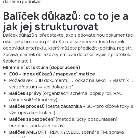
danému podnikání.
Balíček důkazů: co to je a
jak jej strukturovat
Balíček důkazů si představte jako sledovatelnou dokumentaci,
nikoli jako hromadu příloh. Každé tvrzení v žádosti by mělo
odpovídat artefaktu, který můžete předložit (politika, registr,
zpráva, snímek obrazovky, smluvní doložka, výpis z protokolu,
šablona atd.).
Minimální struktura (doporučená)
E00 – Index důkazů / mapovací matice
Požadavek → ID dokumentu → odkaz na sekci → vlastník →
verze/datum → „co dokazuje“
Balíček správy
(organizační schéma, popisy rolí, RACI,
rámec vnitřní kontroly)
Balíček procesů
(cesta zákazníka + SOP pro klíčové toky, s
výstupy a kontrolami)
Balíček zabezpečení
(metoda, účty, odsouhlasení,
eskalace, podávání zpráv)
Balíček AML/CFT
(RBA, KYC/EDD, scénáře TM, správa