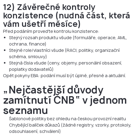
12) Závěrečné kontroly
konzistence (nudná část, která
vám ušetří měsíce)
Před podáním proveďte kontrolu konzistence:
Stejný rozsah produktu všude (formuláře, operace, AML,
ochrana, finance)
Stejné role/vlastníci všude (RACI, politiky, organizační
schéma, smlouvy)
Stejná čísla všude (ceny, objemy, personální obsazení,
poplatky dodavatelů)
Opět pokyny EBA: podání musí být úplné, přesné a aktuální.
„Nejčastější důvody
zamítnutí ČNB“ v jednom
seznamu
Šablonové politiky bez ohledu na českou provozní realitu
Chybějící balíček důkazů (žádné registry, vzorky, protokoly,
odsouhlasení, schválení)