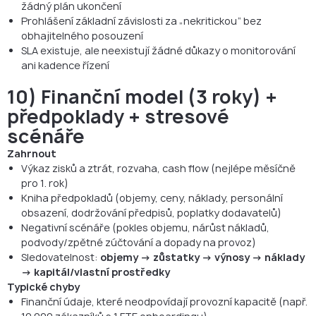
žádný plán ukončení
Prohlášení základní závislosti za „nekritickou“ bez
obhajitelného posouzení
SLA existuje, ale neexistují žádné důkazy o monitorování
ani kadence řízení
10) Finanční model (3 roky) +
předpoklady + stresové
scénáře
Zahrnout
Výkaz zisků a ztrát, rozvaha, cash flow (nejlépe měsíčně
pro 1. rok)
Kniha předpokladů (objemy, ceny, náklady, personální
obsazení, dodržování předpisů, poplatky dodavatelů)
Negativní scénáře (pokles objemu, nárůst nákladů,
podvody/zpětné zúčtování a dopady na provoz)
Sledovatelnost:
objemy → zůstatky → výnosy → náklady
→ kapitál/vlastní prostředky
Typické chyby
Finanční údaje, které neodpovídají provozní kapacitě (např.