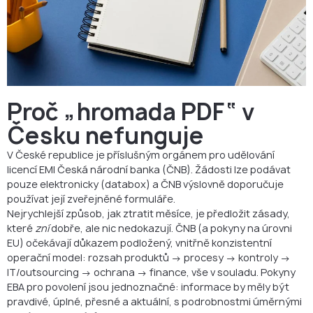
Proč „hromada PDF“ v
Česku nefunguje
V České republice je příslušným orgánem pro udělování
licencí EMI Česká národní banka (ČNB). Žádosti lze podávat
pouze elektronicky (databox) a ČNB výslovně doporučuje
používat její zveřejněné formuláře.
Nejrychlejší způsob, jak ztratit měsíce, je předložit zásady,
které
zní
dobře, ale nic nedokazují. ČNB (a pokyny na úrovni
EU) očekávají důkazem podložený, vnitřně konzistentní
operační model: rozsah produktů → procesy → kontroly →
IT/outsourcing → ochrana → finance, vše v souladu. Pokyny
EBA pro povolení jsou jednoznačné: informace by měly být
pravdivé, úplné, přesné a aktuální, s podrobnostmi úměrnými