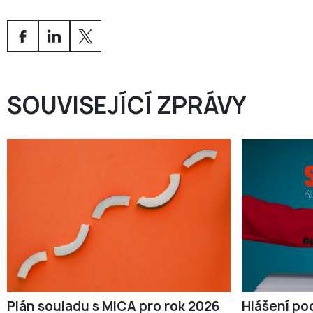
Nedostatek školení může vést k pokutám, zamítnutí
licence nebo odmítnutí bankovních služeb.
SOUVISEJÍCÍ ZPRÁVY
Hlášení p
Plán souladu s MiCA pro rok 2026