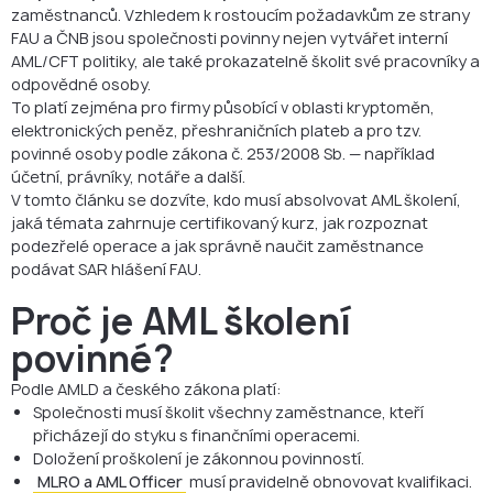
zaměstnanců. Vzhledem k rostoucím požadavkům ze strany
FAQ
FAU a ČNB jsou společnosti povinny nejen vytvářet interní
AML/CFT politiky, ale také prokazatelně školit své pracovníky a
odpovědné osoby.
To platí zejména pro firmy působící v oblasti kryptoměn,
elektronických peněz, přeshraničních plateb a pro tzv.
povinné osoby podle zákona č. 253/2008 Sb. — například
účetní, právníky, notáře a další.
V tomto článku se dozvíte, kdo musí absolvovat AML školení,
jaká témata zahrnuje certifikovaný kurz, jak rozpoznat
podezřelé operace a jak správně naučit zaměstnance
podávat SAR hlášení FAU.
Proč je AML školení
povinné?
Podle AMLD a českého zákona platí:
Společnosti musí školit všechny zaměstnance, kteří
přicházejí do styku s finančními operacemi.
Doložení proškolení je zákonnou povinností.
MLRO a AML Officer
musí pravidelně obnovovat kvalifikaci.