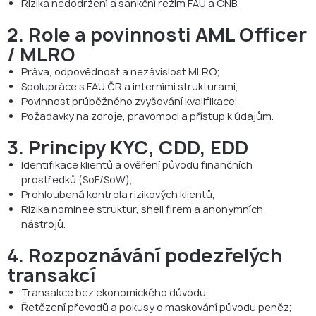
Rizika nedodržení a sankční režim FAU a ČNB.
2.
Role a povinnosti AML Officer
/ MLRO
Práva, odpovědnost a nezávislost MLRO;
Spolupráce s FAU ČR a interními strukturami;
Povinnost průběžného zvyšování kvalifikace;
Požadavky na zdroje, pravomoci a přístup k údajům.
3.
Principy KYC, CDD, EDD
Identifikace klientů a ověření původu finančních
prostředků (SoF/SoW);
Prohloubená kontrola rizikových klientů;
Rizika nominee struktur, shell firem a anonymních
nástrojů.
4. Rozpoznávání podezřelých
transakcí
Transakce bez ekonomického důvodu;
Řetězení převodů a pokusy o maskování původu peněz;