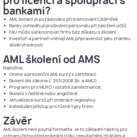
pro licenci a spolupráci s
bankami?
AML školení je požadováno při licencování CASP/EMI;
Banky zohledňují proškolení personálu při založení účtů;
FAU může sankcionovat firmy bez důkazu o školení;
Investoři a partneři vnímají AML připravenost jako známku
důvěryhodnosti.
AML školení od AMS
Nabízíme:
Online a prezenční AML kurzy s certifikací;
Školení dle zákona č. 253/2008 Sb. a AMLD;
Programy pro MLRO i ostatní zaměstnance;
Školení v češtině nebo angličtině;
Aktualizace kurzů při změnách legislativy;
Individuální přístup pro různé typy firem.
Závěr
AML školení není pouhá formalita. Je to základní nástroj pro
ochranu firmy před právními riziky, reputačními ztrátami a