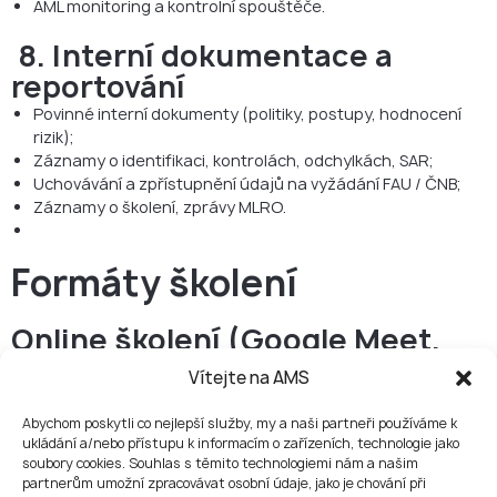
AML monitoring a kontrolní spouštěče.
8. Interní dokumentace a
reportování
Povinné interní dokumenty (politiky, postupy, hodnocení
rizik);
Záznamy o identifikaci, kontrolách, odchylkách, SAR;
Uchovávání a zpřístupnění údajů na vyžádání FAU / ČNB;
Záznamy o školení, zprávy MLRO.
Formáty školení
Online školení (Google Meet,
Zoom)✅
Vítejte na AMS
Živé lekce s lektorem;
Vhodné pro vzdálené zaměstnance a distribuované týmy;
Abychom poskytli co nejlepší služby, my a naši partneři používáme k
ukládání a/nebo přístupu k informacím o zařízeních, technologie jako
Flexibilní harmonogram – školení dle dohodnutého rozvrhu.
soubory cookies. Souhlas s těmito technologiemi nám a našim
partnerům umožní zpracovávat osobní údaje, jako je chování při
Prezenční školení
✅