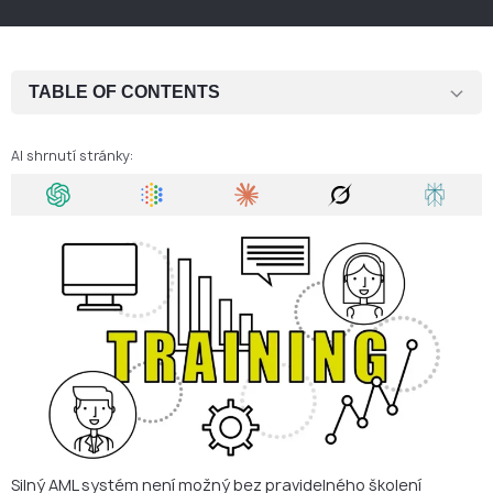
TABLE OF CONTENTS
Proč je AML školení povinné?
AI shrnutí stránky:
Kdo musí absolvovat AML školení?
Co zahrnuje AML školení?
Formáty školení
Certifikace a doložení odbornosti
Proč je školení důležité i pro licenci a spolupráci s bankami?
AML školení od AMS
Závěr
AMS zajistí efektivní AML školení a certifikaci přizpůsobenou
Silný AML systém není možný bez pravidelného školení
vašemu byznysu i regulatornímu prostředí.