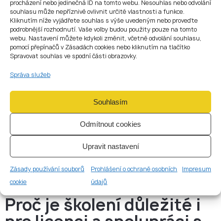
procházení nebo jedinečná ID na tomto webu. Nesouhlas nebo odvolání
Školení v kanceláři nebo externí zasedací místnosti;
souhlasu může nepříznivě ovlivnit určité vlastnosti a funkce.
Kliknutím níže vyjádřete souhlas s výše uvedeným nebo proveďte
Přímý kontakt s lektorem a prostor pro otázky;
podrobnější rozhodnutí. Vaše volby budou použity pouze na tomto
Možnost skupinových případových studií.
webu. Nastavení můžete kdykoli změnit, včetně odvolání souhlasu,
pomocí přepínačů v Zásadách cookies nebo kliknutím na tlačítko
Individuální školení pro MLRO
✅
Spravovat souhlas ve spodní části obrazovky.
Pokročilé školení zaměřené na interní procesy;
Správa služeb
Praktická příprava na SAR podávání;
Konzultace a posouzení připravenosti systému.
Souhlasím
Certifikace a doložení
odbornosti
Odmítnout cookies
Po absolvování školení účastník obdrží:
Upravit nastavení
Certifikát AML školení (v češtině nebo angličtině);
Protokol o absolvování a testu;
Zásady používání souborů
Prohlášení o ochraně osobních
Impresum
Dokumenty vhodné jako příloha k licenční dokumentaci (např.
pro ČNB, FAU nebo banky).
cookie
údajů
Proč je školení důležité i