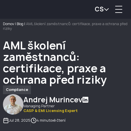
CS
Domov
|
Blog
|
AML školení zaměstnanců: certifikace, praxe a ochrana před
riziky
AML školení
zaměstnanců:
certifikace, praxe a
ochrana před riziky
Compliance
Andrej Murincev
Managing Partner
CASP & EMI Licensing Expert
Jul 28, 2025
4 minutové čtení