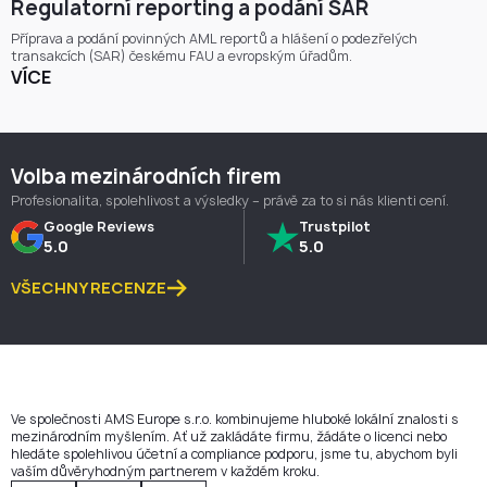
Regulatorní reporting a podání SAR
Příprava a podání povinných AML reportů a hlášení o podezřelých
transakcích (SAR) českému FAU a evropským úřadům.
VÍCE
Volba mezinárodních firem
Profesionalita, spolehlivost a výsledky – právě za to si nás klienti cení.
Google Reviews
Trustpilot
5.0
5.0
VŠECHNY RECENZE
Ve společnosti AMS Europe s.r.o. kombinujeme hluboké lokální znalosti s
mezinárodním myšlením. Ať už zakládáte firmu, žádáte o licenci nebo
hledáte spolehlivou účetní a compliance podporu, jsme tu, abychom byli
vaším důvěryhodným partnerem v každém kroku.