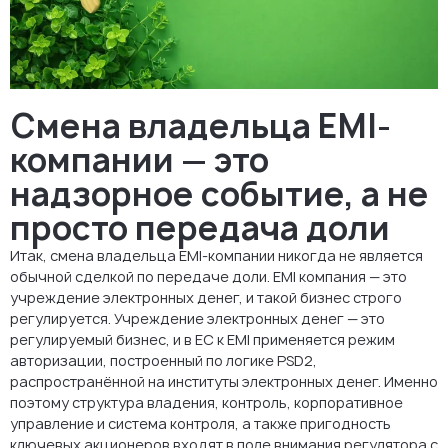
Как выглядит хорошо подготовленная смена владельца EMI
Вывод: относитесь к этому как к трансформации
лицензированного бизнеса под надзором
EMI компания в Европе
Смена владельца EMI-
FAQ
компании — это
надзорное событие, а не
просто передача доли
Итак, смена владельца EMI-компании никогда не является
обычной сделкой по передаче доли. EMI компания — это
учреждение электронных денег, и такой бизнес строго
регулируется. Учреждение электронных денег — это
регулируемый бизнес, и в ЕС к EMI применяется режим
авторизации, построенный по логике PSD2,
распространённой на институты электронных денег. Именно
поэтому структура владения, контроль, корпоративное
управление и система контроля, а также пригодность
ключевых акционеров входят в поле внимания регулятора с