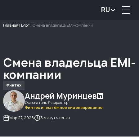
RU
Главная
|
Блог
|
Смена владельца EMI-компании
Смена владельца EMI-
компании
Финтех
Андрей Муринцев
Основатель & директор
Финтех и платёжное лицензирование
Мар 27, 2026
5 минут чтения