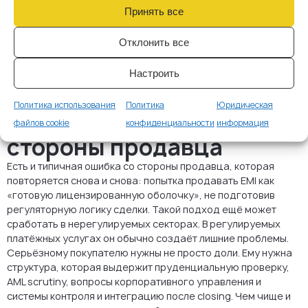
авторизационного досье и есть ли открытые надзорные
Принять все
вопросы, которые новый собственник унаследует.
Центральный реестр EBA может помочь проверить,
Отклонить все
числится ли платёжное учреждение или EMI в официальном
списке, однако юридически определяющими остаются
Настроить
национальные реестры, которые ведутся и обновляются
компетентными органами.
Политика использования
Политика
Юридическая
Типичная ошибка со
файлов cookie
конфиденциальности
информация
стороны продавца
Есть и типичная ошибка со стороны продавца, которая
повторяется снова и снова: попытка продавать EMI как
«готовую лицензированную оболочку», не подготовив
регуляторную логику сделки. Такой подход ещё может
сработать в нерегулируемых секторах. В регулируемых
платёжных услугах он обычно создаёт лишние проблемы.
Серьёзному покупателю нужны не просто доли. Ему нужна
структура, которая выдержит пруденциальную проверку,
AML scrutiny, вопросы корпоративного управления и
системы контроля и интеграцию после closing. Чем чище и