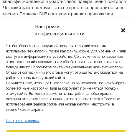
квалифицированного участия либо прекращения контроля.
Чешский пакет подачи — это не просто сопроводительное
письмо. Правила ČNB предусматривают приложения,
включая доказательства происхождения средств,
финансовую отчётность, сведения о тесных связях,
Настройки
стратегический план, материалы по деловой репутации и
конфиденциальности
информацию о лицах, действующих согласованно.
Чтобы обеспечить наилучший пользовательский опыт, мы
С регуляторной due
используем технологии, такие как файлы cookie, для хранения и/или
доступа к информации на устройстве. Согласие на использование
diligence нужно
этих технологий позволяет нам обрабатывать данные, такие как
поведение при просмотре сайта или уникальные идентификаторы.
начинать в первую
Отказ от согласия или его отзыв могут отрицательно сказаться на
работе отдельных функций сайта.
очередь
Нажмите ниже, чтобы дать согласие на вышеуказанное или выбрать
более точные настройки. Ваш выбор будет применяться только к
Именно поэтому покупатели должны начинать due diligence
этому сайту. Вы можете изменить настройки в любое время,
с регуляторной проверки, а не только с юридического и
включая отзыв согласия, с помощью переключателей в Политике
налогового анализа. Недостаточно просто убедиться, что
использования файлов cookie или нажав кнопку "Настроить" в
у цели «есть EMI-лицензия». Нужно понять, активна ли
нижней части экрана.
лицензия, корректно ли оформлены passporting и
Настроить сервисы
уведомления, актуальна ли запись о структуре акционеров,
соответствуют ли аутсорсинг и safeguarding данным из