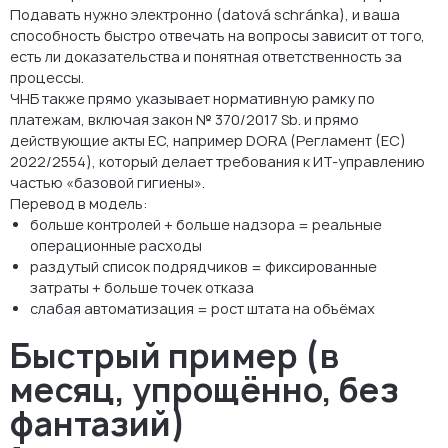
Подавать нужно электронно (datová schránka), и ваша
способность быстро отвечать на вопросы зависит от того,
есть ли доказательства и понятная ответственность за
процессы.
ЧНБ также прямо указывает нормативную рамку по
платежам, включая закон № 370/2017 Sb. и прямо
действующие акты ЕС, например DORA (Регламент (ЕС)
2022/2554), который делает требования к ИТ-управлению
частью «базовой гигиены».
Перевод в модель:
больше контролей + больше надзора = реальные
операционные расходы
раздутый список подрядчиков = фиксированные
затраты + больше точек отказа
слабая автоматизация = рост штата на объёмах
Быстрый пример (в
месяц, упрощённо, без
фантазий)