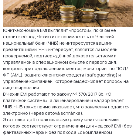
Шаблон моделирования (что включает «таблица, которую
переживёт ЧНБ»)
ПОЛУЧИТЕ ČNB-READY GAP-CHECK И ЧЁТКИЙ СПИСОК
ПРАВОК
Юнит-экономика EMI выглядит «простой», пока вы не
строите её под Чехию и не понимаете, что Чешский
FAQ
национальный банк (ЧНБ) не интересуется вашими
презентациями. ЧНБ интересует, является ли модель
проверяемой, подтверждённой доказательствами и
управляемой в операционном смысле с первого дня:
контроль при подключении клиентов, мониторинг по ПОД/
ФТ (AML), защита клиентских средств (safeguarding) и
управление компанией, которое выдерживает вопросы на
лицензировании.
В Чехии EMI работают по закону № 370/2017 Sb. «О
платёжной системе», а лицензирование и надзор ведёт
ЧНБ. ЧНБ также прямо указывает, что заявления подаются
электронно (через datová schránka).
Этот текст даёт практическую рамку юнит-экономики,
которая соответствует ограничениям для чешской EMI (без
фантазийных марж и без подхода «с комплаенсом