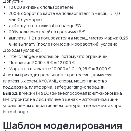
Допустим:
10 000 активных пользователей
700 € оборот по карте на пользователя в месяц → 7,0
млн € суммарно
действуют потолки interchange ЕС
20% пользователей на премиуме 6 €
выплаты: 1,2 на пользователя в месяц, чистая маржа 0,25
€ на выплату (после комиссий и обработки), условно
Доходы (условно):
Interchange: небольшой, потому что ограничен
Подписки: 2 000 × 6 € = 12 000 €
Маржа на выплатах: 10 000 × 1,2 × 0,25 € = 3 000 €
А потом приходит реальность: процессинг, комиссии
платёжных схем, KYC/AML, споры, мошенничество,
поддержка, платформа, safeguarding-операции.
Вывод:
в Чехии (и в ЕС) жизнеспособная юнит-экономика
EMI строится на дисциплине в ценах + автоматизации +
управляемом операционном контуре, а не на мечтах про
interchange.
Шаблон моделирования