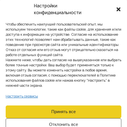
бумажки, вы платите зарплаты)
Настройки
Драйверы маржи, которые
конфиденциальности
реально важны
Чтобы обеспечить наилучший пользовательский опыт, мы
Доля автоматической обработки (сколько проходит без
используем технологии, такие как файлы cookie, для хранения и/или
ручного вмешательства)
доступа к информации на устройстве. Согласие на использование
Доля возвратов/отклонений (ошибочные IBAN,
этих технологий позволяет нам обрабатывать данные, такие как
поведение при просмотре сайта или уникальные идентификаторы.
блокировки из-за проверок)
Отказ от согласия или его отзыв могут отрицательно сказаться на
Средний размер выплаты (фиксированная/процентная/
работе отдельных функций сайта.
смешанная модель цены)
Нажмите ниже, чтобы дать согласие на вышеуказанное или выбрать
более точные настройки. Ваш выбор будет применяться только к
Тарифы и
этому сайту. Вы можете изменить настройки в любое время,
включая отзыв согласия, с помощью переключателей в Политике
ценообразование:
использования файлов cookie или нажав кнопку "Настроить" в
нижней части экрана.
удерживаем конверсию
и не дотируем
Настроить сервисы
«тяжёлых»
Принять все
пользователей
Отклонить все
Надёжная ценовая структура для EMI в Чехии: