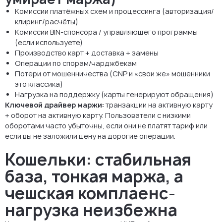
Комиссии платёжных схем и процессинга (авторизация/
клиринг/расчёты)
Комиссии BIN-спонсора / управляющего программы
(если используете)
Производство карт + доставка + замены
Операции по спорам/чарджбекам
Потери от мошенничества (CNP и «свои же» мошенники
это классика)
Нагрузка на поддержку (карты генерируют обращения)
Ключевой драйвер маржи:
транзакции на активную карту
+ оборот на активную карту. Пользователи с низкими
оборотами часто убыточны, если они не платят тариф или
если вы не заложили цену на дорогие операции.
Кошельки: стабильная
база, тонкая маржа, а
чешская комплаенс-
нагрузка неизбежна