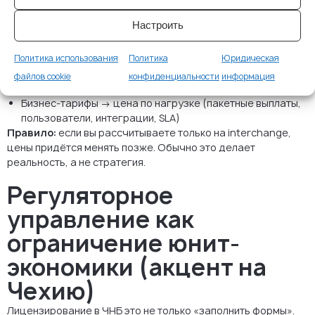
Низкий входной порог → монетизация через подписки и
Настроить
платные «дорогие» операции
Тарифные уровни → цена соответствует стоимости
Политика использования
Политика
Юридическая
обслуживания (поддержка, лимиты, Instant-платежи)
Комиссии по факту использования → для дорогих
файлов cookie
конфиденциальности
информация
каналов (Instant, SWIFT, сложные направления)
Бизнес-тарифы → цена по нагрузке (пакетные выплаты,
пользователи, интеграции, SLA)
Правило:
если вы рассчитываете только на interchange,
цены придётся менять позже. Обычно это делает
реальность, а не стратегия.
Регуляторное
управление как
ограничение юнит-
экономики (акцент на
Чехию)
Лицензирование в ЧНБ это не только «заполнить формы».