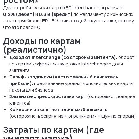
ростом»
Для потребительских карт в ЕС interchange ограничен
0,2% (дебет)
и
0,3% (кредит)
по Регламенту о комиссиях
за интерчейндж (IFR). В Чехии это действует так же, потому
что это право ЕС.
Доходы по картам
(реалистично)
Доход от interchange (со стороны эмитента):
оборот
по картам × эффективная ставка interchange × доля
эмитента
Тарифы/подписки (часто реальный двигатель
прибыли):
премиальные уровни, дополнительные карты,
пакеты для бизнеса
Замена/экспресс-доставка карт
(осторожно: доверие
клиентов)
Комиссии за снятие наличных/банкоматы
(осторожно: восприятие + ограничения + шум по спорам)
Затраты по картам (где
умирает маржа)