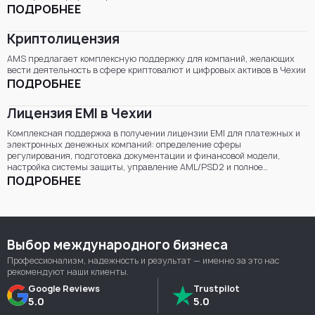
ПОДРОБНЕЕ
Криптолицензия
AMS предлагает комплексную поддержку для компаний, желающих
вести деятельность в сфере криптовалют и цифровых активов в Чехии
ПОДРОБНЕЕ
Лицензия EMI в Чехии
Комплексная поддержка в получении лицензии EMI для платежных и
электронных денежных компаний: определение сферы
регулирования, подготовка документации и финансовой модели,
настройка системы защиты, управление AML/PSD2 и полное
управление заявкой в рамках процесса Чешского национального банка.
ПОДРОБНЕЕ
Выбор международного бизнеса
Профессионализм, надежность и результат — именно за это нас
рекомендуют наши клиенты.
Google Reviews
Trustpilot
5.0
5.0