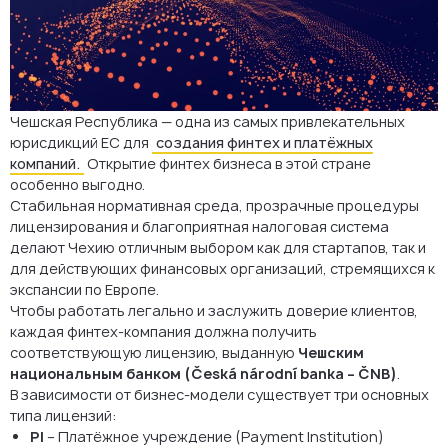
FAQ: Лицензирование финтех-компаний в Чехии
Чешская Республика — одна из самых привлекательных
юрисдикций ЕС для
создания финтех и платёжных
компаний.
Открытие финтех бизнеса в этой стране
особенно выгодно.
Стабильная нормативная среда, прозрачные процедуры
лицензирования и благоприятная налоговая система
делают Чехию отличным выбором как для стартапов, так и
для действующих финансовых организаций, стремящихся к
экспансии по Европе.
Чтобы работать легально и заслужить доверие клиентов,
каждая финтех-компания должна получить
соответствующую лицензию, выданную
Чешским
национальным банком (Česká národní banka – ČNB)
.
В зависимости от бизнес-модели существует три основных
типа лицензий:
PI
– Платёжное учреждение (Payment Institution)