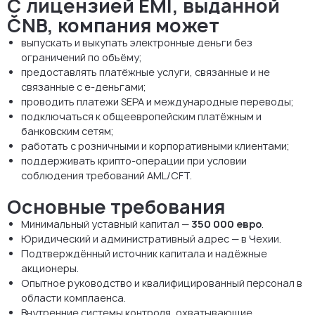
С лицензией EMI, выданной
ČNB, компания может
выпускать и выкупать электронные деньги без
ограничений по объёму;
предоставлять платёжные услуги, связанные и не
связанные с e-деньгами;
проводить платежи SEPA и международные переводы;
подключаться к общеевропейским платёжным и
банковским сетям;
работать с розничными и корпоративными клиентами;
поддерживать крипто-операции при условии
соблюдения требований AML/CFT.
Основные требования
Минимальный уставный капитал —
350 000 евро
.
Юридический и административный адрес — в Чехии.
Подтверждённый источник капитала и надёжные
акционеры.
Опытное руководство и квалифицированный персонал в
области комплаенса.
Внутренние системы контроля, охватывающие