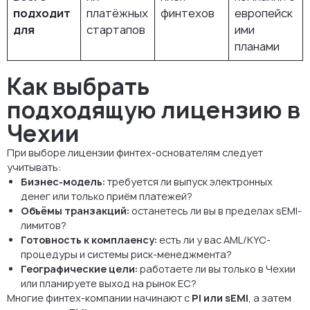
подходит
платёжных
финтехов
европейск
для
стартапов
ими
планами
Как выбрать
подходящую лицензию в
Чехии
При выборе лицензии финтех-основателям следует
учитывать:
Бизнес-модель:
требуется ли выпуск электронных
денег или только приём платежей?
Объёмы транзакций:
останетесь ли вы в пределах sEMI-
лимитов?
Готовность к комплаенсу:
есть ли у вас AML/KYC-
процедуры и системы риск-менеджмента?
Географические цели:
работаете ли вы только в Чехии
или планируете выход на рынок ЕС?
Многие финтех-компании начинают с
PI или sEMI
, а затем