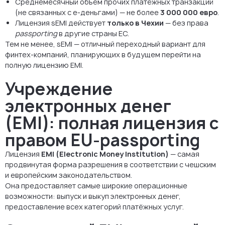
Среднемесячный объём прочих платёжных транзакций
(не связанных с e-деньгами) — не более
3 000 000 евро
.
Лицензия sEMI действует
только в Чехии
— без права
passporting
в другие страны ЕС.
Тем не менее, sEMI — отличный переходный вариант для
финтех-компаний, планирующих в будущем перейти на
полную лицензию EMI.
Учреждение
электронных денег
(EMI): полная лицензия с
правом EU-passporting
Лицензия
EMI (Electronic Money Institution)
— самая
продвинутая форма разрешения в соответствии с чешским
и европейским законодательством.
Она предоставляет самые широкие операционные
возможности: выпуск и выкуп электронных денег,
предоставление всех категорий платёжных услуг.