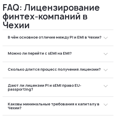
FAQ: Лицензирование
финтех-компаний в
Чехии
В чём основное отличие между PI и EMI в Чехии?
PI предоставляет только платёжные услуги, а EMI
Можно ли перейти с sEMI на EMI?
имеет право выпускать и выкупать электронные
деньги помимо платёжных операций.
Да. Многие финтех-компании начинают с sEMI и
Сколько длится процесс получения лицензии?
подают заявку на EMI после достижения лимитов или
при выходе на рынок ЕС.
В среднем около
12 месяцев
, в зависимости от
Дают ли лицензии PI и sEMI право EU-
полноты заявки и оценки ČNB.
passporting?
Нет. Только лицензия
EMI
предоставляет такие права
Каковы минимальные требования к капиталу в
в рамках режима Единого европейского паспорта.
Чехии?