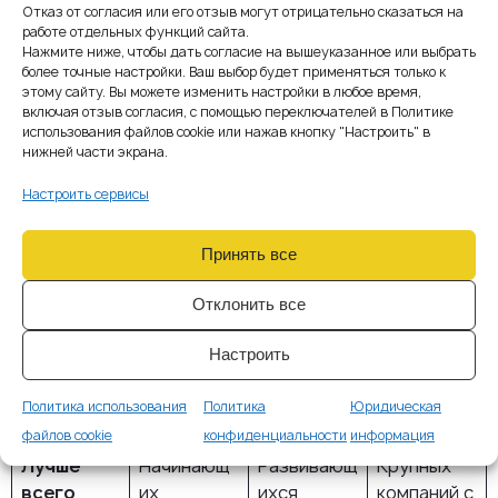
Отказ от согласия или его отзыв могут отрицательно сказаться на
работе отдельных функций сайта.
Ограниче
Нет
До 5 млн
Нет
Нажмите ниже, чтобы дать согласие на вышеуказанное или выбрать
ния по
евро
более точные настройки. Ваш выбор будет применяться только к
этому сайту. Вы можете изменить настройки в любое время,
обороту
включая отзыв согласия, с помощью переключателей в Политике
использования файлов cookie или нажав кнопку "Настроить" в
Ограниче
—
До 3 млн
Нет
нижней части экрана.
ния по
евро в
транзакц
месяц
Настроить сервисы
иям
Принять все
Минималь
20 000–125
~50 000
350 000
ный
000 евро
евро
евро
Отклонить все
капитал
Настроить
EU
Нет
Нет
Да
Passporti
Политика использования
Политика
Юридическая
ng
файлов cookie
конфиденциальности
информация
Лучше
Начинающ
Развивающ
Крупных
всего
их
ихся
компаний с