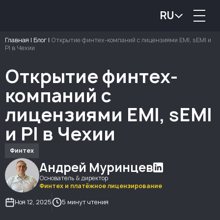
RU
Главная
|
Блог
|
Открытие финтех-компаний с лицензиями EMI, sEMI и
PI в Чехии
Открытие финтех-
компаний с
лицензиями EMI, sEMI
и PI в Чехии
Финтех
Андрей Муринцев
Основатель & директор
Финтех и платёжное лицензирование
Ноя 12, 2025
5 минут чтения