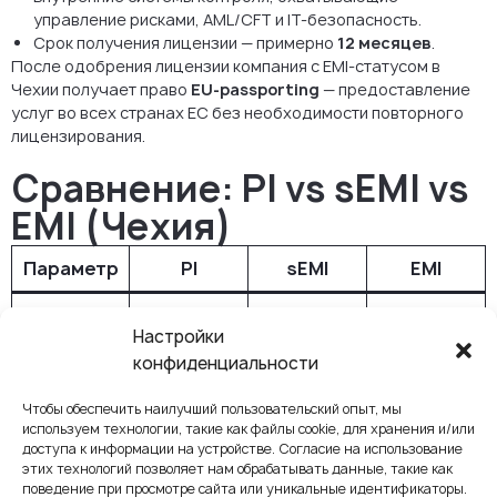
управление рисками, AML/CFT и IT-безопасность.
Срок получения лицензии — примерно
12 месяцев
.
После одобрения лицензии компания с EMI-статусом в
Чехии получает право
EU-passporting
— предоставление
услуг во всех странах ЕС без необходимости повторного
лицензирования.
Сравнение: PI vs sEMI vs
EMI (Чехия)
Параметр
PI
sEMI
EMI
Регулято
Чешский
Чешский
Чешский
Настройки
р
националь
националь
националь
конфиденциальности
ный банк
ный банк
ный банк
(ČNB)
(ČNB)
(ČNB)
Чтобы обеспечить наилучший пользовательский опыт, мы
используем технологии, такие как файлы cookie, для хранения и/или
Основная
Платёжны
Ограничен
Полный
доступа к информации на устройстве. Согласие на использование
деятельн
е услуги
ный выпуск
выпуск e-
этих технологий позволяет нам обрабатывать данные, такие как
поведение при просмотре сайта или уникальные идентификаторы.
ость
e-денег
денег