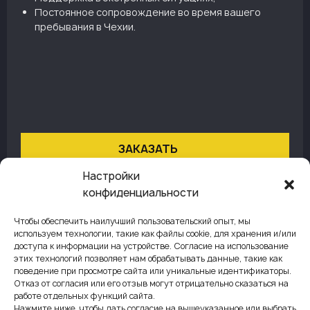
Постоянное сопровождение во время вашего
пребывания в Чехии.
02
ЗАКАЗАТЬ
Настройки
конфиденциальности
ВИД НА ЖИТЕЛЬСТВО
Стоимость
Чтобы обеспечить наилучший пользовательский опыт, мы
€7500
используем технологии, такие как файлы cookie, для хранения и/или
Первичная консультация;
доступа к информации на устройстве. Согласие на использование
этих технологий позволяет нам обрабатывать данные, такие как
Подготовка и сбор документов;
поведение при просмотре сайта или уникальные идентификаторы.
Подача заявления в Министерство внутренних дел;
Отказ от согласия или его отзыв могут отрицательно сказаться на
Отслеживание статуса заявления до одобрения;
работе отдельных функций сайта.
Координация выдачи карты ВНЖ.
Нажмите ниже, чтобы дать согласие на вышеуказанное или выбрать