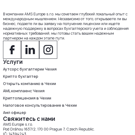
В компании AMS Europe s.r.o. мы сочетаем глубокий локальный опыт с
международным мышлением. Независимо от того, открываете ли вы
бизнес, подаете ли вы заявку на получение лицензии или ищете
надежную поддержку в вопросах бухгалтерского учета и соблюдения
нормативных требований, мы готовы стать вашим надежным
партнером на каждом этапе пути.
Услуги
Аутсорс бухгалтерии Чехия
Крипто бухгалтер
Открыть компанию в Чехии
AML комплаенс Чехия
Криптолицензия в Чехии
Налоговое консультирование в Чехии
Амл офицер
Свяжитесь с нами
AMS Europe s.r.o.
Pod Dráhou 1637/2, 170 00 Prague 7, Czech Republic.
IČ: 14394243