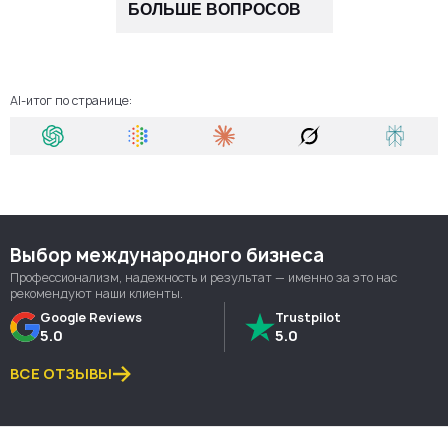
БОЛЬШЕ ВОПРОСОВ
дисквалификацию, но он будет частью вашей
иммиграционной истории и может вызвать
дополнительные вопросы. В таких случаях особенно
важны прозрачность и тщательно подготовленные
AI-итог по странице:
документы. Наша команда знает, как представить
заявление максимально убедительно.
Выбор международного бизнеса
Профессионализм, надежность и результат — именно за это нас
рекомендуют наши клиенты.
Google Reviews
Trustpilot
5.0
5.0
ВСЕ ОТЗЫВЫ