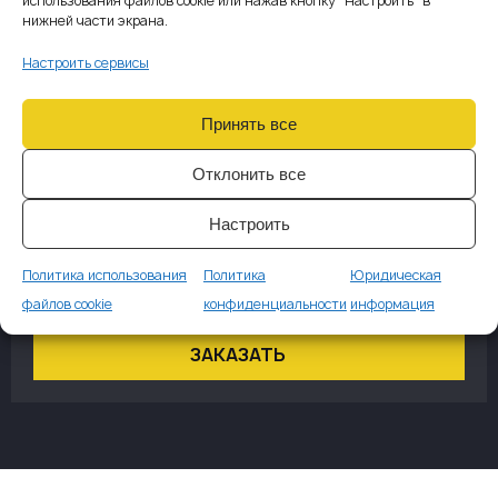
02
использования файлов cookie или нажав кнопку "Настроить" в
ЖИТЕЛЬСТВО
нижней части экрана.
Стоимость
Настроить сервисы
€1000
первичная консультация;
подготовка документов;
Принять все
подача заявления в Министерство внутренних дел
Чехии;
Отклонить все
отслеживание хода рассмотрения заявления;
выдача постоянного вида на жительство.
Настроить
Политика использования
Политика
Юридическая
файлов cookie
конфиденциальности
информация
ЗАКАЗАТЬ