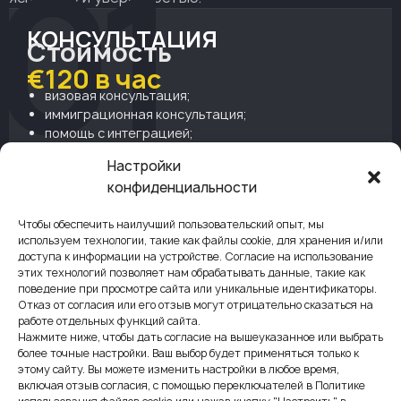
01
КОНСУЛЬТАЦИЯ
Стоимость
€120 в час
визовая консультация;
иммиграционная консультация;
помощь с интеграцией;
поддержка в срочных или чрезвычайных
Настройки
ситуациях;
конфиденциальности
постоянное сопровождение во время вашего
пребывания в Чехии.
Чтобы обеспечить наилучший пользовательский опыт, мы
используем технологии, такие как файлы cookie, для хранения и/или
доступа к информации на устройстве. Согласие на использование
этих технологий позволяет нам обрабатывать данные, такие как
поведение при просмотре сайта или уникальные идентификаторы.
Отказ от согласия или его отзыв могут отрицательно сказаться на
работе отдельных функций сайта.
ЗАКАЗАТЬ
Нажмите ниже, чтобы дать согласие на вышеуказанное или выбрать
более точные настройки. Ваш выбор будет применяться только к
этому сайту. Вы можете изменить настройки в любое время,
включая отзыв согласия, с помощью переключателей в Политике
ПОСТОЯННЫЙ ВИД НА