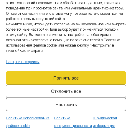
Формальные пороги initial capital дают только отправную
этих технологий позволяет нам обрабатывать данные, такие как
поведение при просмотре сайта или уникальные идентификаторы.
точку. Чтобы понять, какой капитал действительно нужен
Отказ от согласия или его отзыв могут отрицательно сказаться на
для проекта, важно смотреть шире — не только с
работе отдельных функций сайта.
юридической, но и с практической точки зрения.
Нажмите ниже, чтобы дать согласие на вышеуказанное или выбрать
На практике необходимый объём капитала складывается из
более точные настройки. Ваш выбор будет применяться только к
нескольких уровней.
этому сайту. Вы можете изменить настройки в любое время,
включая отзыв согласия, с помощью переключателей в Политике
Первый уровень —
использования файлов cookie или нажав кнопку "Настроить" в
нижней части экрана.
регуляторный минимум
Настроить сервисы
Это базовые пороги, установленные законом: 20 000, 50
000 или 125 000 EUR в зависимости от лицензируемых услуг.
Ниже этого уровня проект не может быть допущен к
Принять все
лицензированию.
Отклонить все
Второй уровень — валютный
буфер
Настроить
ČNB оценивает выполнение требований к капиталу в евро-
эквиваленте по своему курсу на дату, близкую к принятию
Политика использования
Политика
Юридическая
решения. Это означает, что при формировании капитала в
файлов cookie
конфиденциальности
информация
другой валюте необходимо учитывать возможные