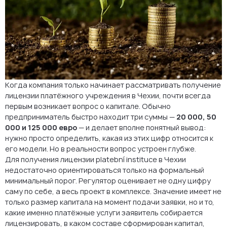
Отдельный нюанс: PIS и AIS
Когда вместо PI имеет смысл смотреть на small-scale regime
Что это значит для бизнеса на практике
Запустите свой PI-проект
Когда компания только начинает рассматривать получение
FAQ: уставной капитал PI в Чехии
лицензии платёжного учреждения в Чехии, почти всегда
первым возникает вопрос о капитале. Обычно
предприниматель быстро находит три суммы —
20 000, 50
000 и 125 000 евро
— и делает вполне понятный вывод:
нужно просто определить, какая из этих цифр относится к
его модели. Но в реальности вопрос устроен глубже.
Для получения лицензии platební instituce в Чехии
недостаточно ориентироваться только на формальный
минимальный порог. Регулятор оценивает не одну цифру
саму по себе, а весь проект в комплексе. Значение имеет не
только размер капитала на момент подачи заявки, но и то,
какие именно платёжные услуги заявитель собирается
лицензировать, в каком составе сформирован капитал,