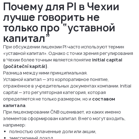
Почему для PI в Чехии
лучше говорить не
только про “уставной
капитал”
При обсуждении лицензии PI часто используют термин
«уставной капитал». Однако с точки зрения регулирования
в Чехии более точным является понятие
initial capital
(počáteční kapitál)
.
Разница между ними принципиальная.
Уставной капитал — это корпоративное понятие,
отражённое в учредительных документах компании. Initial
capital — это регуляторная категория, которая
определяется не только размером, но и
составом
капитала
.
При лицензировании ČNB оценивает, из каких именно
элементов сформирован капитал. В него могут входить,
например:
полностью оплаченные доли или акции,
эмиссионный доход,