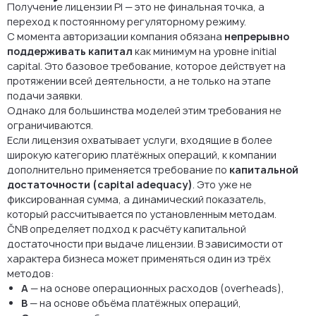
Получение лицензии PI — это не финальная точка, а
переход к постоянному регуляторному режиму.
С момента авторизации компания обязана
непрерывно
поддерживать капитал
как минимум на уровне initial
capital. Это базовое требование, которое действует на
протяжении всей деятельности, а не только на этапе
подачи заявки.
Однако для большинства моделей этим требования не
ограничиваются.
Если лицензия охватывает услуги, входящие в более
широкую категорию платёжных операций, к компании
дополнительно применяется требование по
капитальной
достаточности (capital adequacy)
. Это уже не
фиксированная сумма, а динамический показатель,
который рассчитывается по установленным методам.
ČNB определяет подход к расчёту капитальной
достаточности при выдаче лицензии. В зависимости от
характера бизнеса может применяться один из трёх
методов:
A
— на основе операционных расходов (overheads),
B
— на основе объёма платёжных операций,