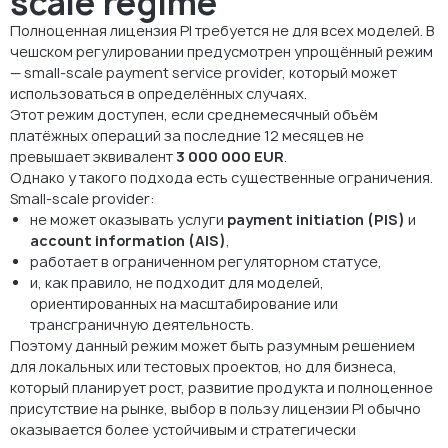
scale regime
Полноценная лицензия PI требуется не для всех моделей. В
чешском регулировании предусмотрен упрощённый режим
— small-scale payment service provider, который может
использоваться в определённых случаях.
Этот режим доступен, если среднемесячный объём
платёжных операций за последние 12 месяцев не
превышает эквивалент
3 000 000 EUR
.
Однако у такого подхода есть существенные ограничения.
Small-scale provider:
не может оказывать услуги
payment initiation (PIS)
и
account information (AIS)
,
работает в ограниченном регуляторном статусе,
и, как правило, не подходит для моделей,
ориентированных на масштабирование или
трансграничную деятельность.
Поэтому данный режим может быть разумным решением
для локальных или тестовых проектов, но для бизнеса,
который планирует рост, развитие продукта и полноценное
присутствие на рынке, выбор в пользу лицензии PI обычно
оказывается более устойчивым и стратегически