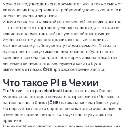
можно ли подтвердить его документально, а также сможет
ли компания поддерживать требуемый уровень капитала и
после получения лицензии.
Иными словами, в чешской лицензионной практике капитал
— это не просто стартовое условие «для входа», а один из
ключевых элементов всей регуляторной конструкции.
Именно поэтому вопрос о капитале нельзя сводить к
механическому выбору между тремя суммами. Сначала
нужно понять, какую именно деятельность будет вести
компания, как она попадает под нормы закона, какой тип
лицензии ей действительно нужен и как это будет
выглядеть в глазах
ČNB
при рассмотрении заявки.
Что такое PI в Чехии
PI в Чехии — это
platební instituce
, то есть платёжное
учреждение, которое получает разрешение от Чешского
национального банка (
ČNB
) на оказание платёжных услуг.
На первый взгляд это определение кажется очевидным, но
в нём есть важная деталь, которую часто упускают на
практике.
Лицензия PI не является универсальным разрешением «на