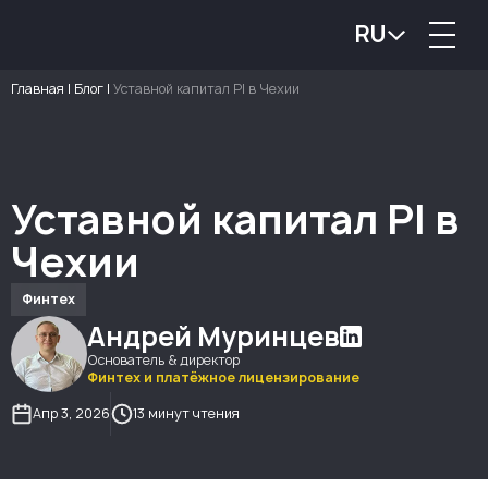
RU
Главная
|
Блог
|
Уставной капитал PI в Чехии
Уставной капитал PI в
Чехии
Финтех
Андрей Муринцев
Основатель & директор
Финтех и платёжное лицензирование
Апр 3, 2026
13 минут чтения