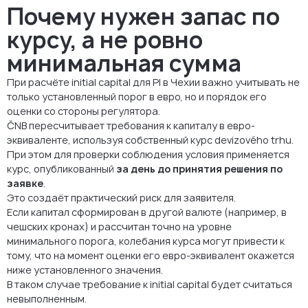
Почему нужен запас по
курсу, а не ровно
минимальная сумма
При расчёте initial capital для PI в Чехии важно учитывать не
только установленный порог в евро, но и порядок его
оценки со стороны регулятора.
ČNB пересчитывает требования к капиталу в евро-
эквиваленте, используя собственный курс devizového trhu.
При этом для проверки соблюдения условия применяется
курс, опубликованный
за день до принятия решения по
заявке
.
Это создаёт практический риск для заявителя.
Если капитал сформирован в другой валюте (например, в
чешских кронах) и рассчитан точно на уровне
минимального порога, колебания курса могут привести к
тому, что на момент оценки его евро-эквивалент окажется
ниже установленного значения.
В таком случае требование к initial capital будет считаться
невыполненным.