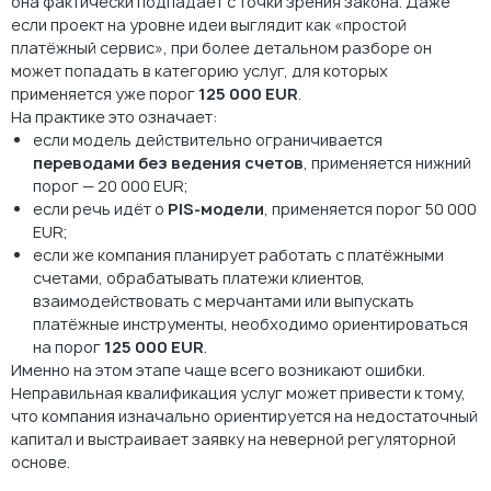
она фактически подпадает с точки зрения закона. Даже
если проект на уровне идеи выглядит как «простой
платёжный сервис», при более детальном разборе он
может попадать в категорию услуг, для которых
применяется уже порог
125 000 EUR
.
На практике это означает:
если модель действительно ограничивается
переводами без ведения счетов
, применяется нижний
порог — 20 000 EUR;
если речь идёт о
PIS-модели
, применяется порог 50 000
EUR;
если же компания планирует работать с платёжными
счетами, обрабатывать платежи клиентов,
взаимодействовать с мерчантами или выпускать
платёжные инструменты, необходимо ориентироваться
на порог
125 000 EUR
.
Именно на этом этапе чаще всего возникают ошибки.
Неправильная квалификация услуг может привести к тому,
что компания изначально ориентируется на недостаточный
капитал и выстраивает заявку на неверной регуляторной
основе.