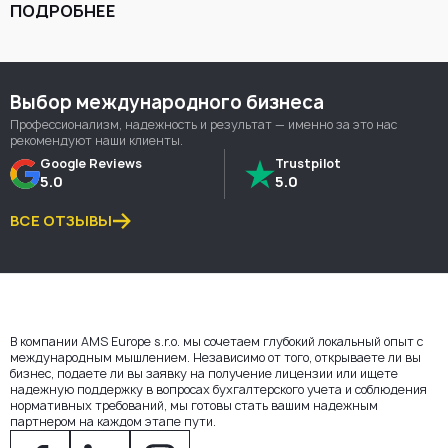
национального банка.
ПОДРОБНЕЕ
Выбор международного бизнеса
Профессионализм, надежность и результат — именно за это нас
рекомендуют наши клиенты.
Google Reviews
Trustpilot
5.0
5.0
ВСЕ ОТЗЫВЫ
В компании AMS Europe s.r.o. мы сочетаем глубокий локальный опыт с
международным мышлением. Независимо от того, открываете ли вы
бизнес, подаете ли вы заявку на получение лицензии или ищете
надежную поддержку в вопросах бухгалтерского учета и соблюдения
нормативных требований, мы готовы стать вашим надежным
партнером на каждом этапе пути.