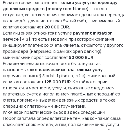
Если лицензия охватывает
только услугу по переводу
денежных средств (money remittance)
— то есть
ситуацию, когда компания принимает деньги для перевода,
но не ведёт для клиента платёжный счёт, — минимальный
капитал составляет
20 000 EUR
.
Если лицензия относится к услуге
payment initiation
service (PIS)
, то есть к модели, при которой компания
инициирует платёж со счёта клиента, открытого у другого
провайдера (например, в рамках open banking),
минимальный порог составляет
50 000 EUR
.
Если же лицензия включает хотя бы одну из так
называемых
«классических» платёжных услуг
,
перечисленных в § 3 odst. 1 písm. a) až e), минимальный
капитал составляет
125 000 EUR
. К этой категории
относятся, в частности, услуги, связанные с ведением
платёжных счетов, исполнением платёжных операций со
счёта, приёмом и выдачей денежных средств, а также
операции с платёжными инструментами.
Ключевой практический вывод здесь следующий.
Порог капитала определяется не тем, как компания сама
описывает свою модель, а тем, под какие именно услуги