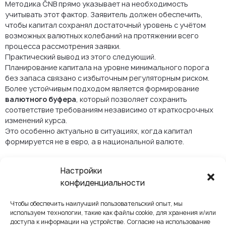
Методика ČNB прямо указывает на необходимость
учитывать этот фактор. Заявитель должен обеспечить,
чтобы капитал сохранял достаточный уровень с учётом
возможных валютных колебаний на протяжении всего
процесса рассмотрения заявки.
Практический вывод из этого следующий.
Планирование капитала на уровне минимального порога
без запаса связано с избыточным регуляторным риском.
Более устойчивым подходом является формирование
валютного буфера
, который позволяет сохранить
соответствие требованиям независимо от краткосрочных
изменений курса.
Это особенно актуально в ситуациях, когда капитал
формируется не в евро, а в национальной валюте.
Как на практике
Настройки
определяется
конфиденциальности
«реальная» сумма
Чтобы обеспечить наилучший пользовательский опыт, мы
капитала
используем технологии, такие как файлы cookie, для хранения и/или
доступа к информации на устройстве. Согласие на использование