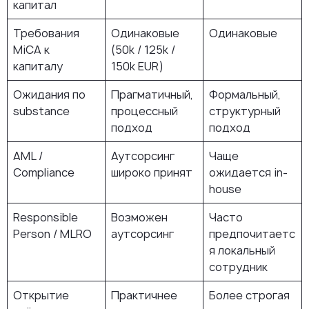
капитал
Требования
Одинаковые
Одинаковые
MiCA к
(50k / 125k /
капиталу
150k EUR)
Ожидания по
Прагматичный,
Формальный,
substance
процессный
структурный
подход
подход
AML /
Аутсорсинг
Чаще
Compliance
широко принят
ожидается in-
house
Responsible
Возможен
Часто
Person / MLRO
аутсорсинг
предпочитаетс
я локальный
сотрудник
Открытие
Практичнее
Более строгая