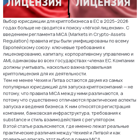
Как помогает AMS
FAQ: Чехия vs. Литва для криптокомпаний
Выбор юрисдикции для криптобизнеса в ЕС в 2025–2026
годах больше не сводится к поиску «лёгкой лицензии». С
введением регламента MiCA (Markets in Crypto-Assets
Regulation) правила игры были унифицированы по всему
Европейскому союзу: ключевые требования к
лицензированию, капиталу, корпоративному управлению и
AML одинаковы во всех государствах-членах ЕС. Компании
должны учитывать, насколько важна правильная
криптолицензия для их деятельности.
Тем не менее Чехия и Литва остаются двумя из самых
популярных юрисдикций для запуска криптокомпаний — не
потому, что правила MiCA между ними различаются, а
потому что существенно отличаются практические аспекты
запуска и ведения бизнеса. К ним относятся регистрация
компании, банковская инфраструктура, требования к
substance и стиль взаимодействия с регулятором.
В этой статье разъясняется, где именно лежат реальные
практические различия между Чехией и Литвой и как
правильно вписать этот выбор в рамки MiCA.