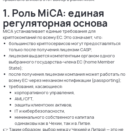
1. Роль MiCA: единая
регуляторная основа
MiCA устанавливает единые требования для
криптокомпаний по всему ЕС. Это означает, что:
большинство криптосервисов могут предоставляться
только после получения лицензии CASP;
лицензия выдается компетентным органом одного
выбранного государства-члена ЕС (home Member
State);
после получения лицензии компания может работать по
всему ЕС через механизм нотификации (passporting);
требования, касающиеся:
корпоративного управления,
AML/CFT,
защиты клиентских активов,
IT и кибербезопасности,
минимального собственного капитала
одинаковы как в Чехии, так и в Литве.
👉 Таким образом, выбор между Чехией и Литвой — это не