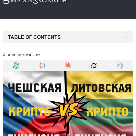
Дек 18, 2025
5 минут чтения
TABLE OF CONTENTS
1. Роль MiCA: единая регуляторная основа
AI-итог по странице:
2. Регистрация компании: старт бизнеса до лицензирования
3. Банковская инфраструктура и платёжные счета
4. Содержание и управление: практический взгляд MiCA
5. Капитал и лицензирование по MiCA
6. Сравнительная таблица: Чехия vs. Литва (контекст MiCA)
7. Какая юрисдикция подходит разным бизнес-моделям
Заключение