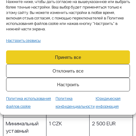
6. Сравнительная
Нажмите ниже, чтобы дать согласие на вышеуказанное или выбрать
более точные настройки. Ваш выбор будет применяться только к
таблица: Чехия vs. Литва
этому сайту. Вы можете изменить настройки в любое время,
включая отзыв согласия, с помощью переключателей в Политике
(контекст MiCA)
использования файлов cookie или нажав кнопку "Настроить" в
нижней части экрана.
Критерий
Чехия
Литва
Настроить сервисы
Применимая
MiCA
MiCA (лицензия
регуляция
(лицензия
CASP)
Принять все
CASP)
Отклонить все
Регистрация
s.r.o.,
UAB, более
компании
полностью
формализованн
Настроить
удалённо
ая процедура
Политика использования
Политика
Юридическая
Срок
~3–5 рабочих
~5–10 рабочих
файлов cookie
конфиденциальности
информация
регистрации
дней
дней
Минимальный
1 CZK
2 500 EUR
уставный