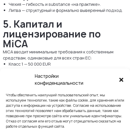
Чехия — гибкость и substance «на практике».
Литва — структурный и формально выверенный подход.
5. Капитал и
лицензирование по
MiCA
MiCA вводит минимальные требования к собственным
средствам, одинаковые для всех стран ЕС:
Класс 1 — 50 000 EUR
Класс 2 — 125 000 EUR
Настройки
Класс 3 — 150 000 EUR
конфиденциальности
Важно учитывать:
Чтобы обеспечить наилучший пользовательский опыт, мы
это регуляторный капитал по MiCA;
используем технологии, такие как файлы cookie, для хранения и/или
он не равен уставному капиталу компании;
доступа к информации на устройстве. Согласие на использование
требования к уставному капиталу (1 CZK в Чехии и 2 500
этих технологий позволяет нам обрабатывать данные, такие как
EUR в Литве) являются отдельным вопросом
поведение при просмотре сайта или уникальные идентификаторы.
корпоративного права.
Отказ от согласия или его отзыв могут отрицательно сказаться на
работе отдельных функций сайта.