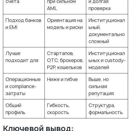
счёта
при сильном
и долгая
AML
проверка
Подход банков
Ориентация на
Институционал
и EMI
модель и риски
ьный,
документально
сложный
Лучше
Стартапов,
Институционал
подходит для
OTC, брокеров,
ьных и custody-
P2P, кошельков
моделей
Операционные
Ниже и гибче
Выше, но
и compliance-
сильная
затраты
репутация
Общий
Гибкость,
Структура,
профиль
скорость
формальность
Ключевой вывод: