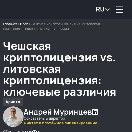
RU
Главная
|
Блог
|
Чешская криптолицензия vs. литовская
криптолицензия: ключевые различия
Чешская
криптолицензия vs.
литовская
криптолицензия:
ключевые различия
Крипто
Андрей Муринцев
Основатель & директор
Финтех и платёжное лицензирование