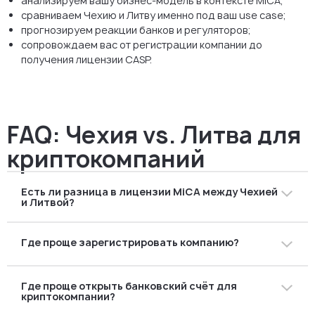
анализируем вашу бизнес-модель в контексте MiCA;
сравниваем Чехию и Литву именно под ваш use case;
прогнозируем реакции банков и регуляторов;
сопровождаем вас от регистрации компании до
получения лицензии CASP.
FAQ: Чехия vs. Литва для
криптокомпаний
Есть ли разница в лицензии MiCA между Чехией
и Литвой?
Нет. В обоих случаях выдается одна и та же лицензия
Где проще зарегистрировать компанию?
CASP по MiCA. Разница заключается не в лицензии, а в
домашней юрисдикции и практической регуляторной,
В большинстве случаев — в Чехии. s.r.o. можно
корпоративной и банковской среде.
Где проще открыть банковский счёт для
зарегистрировать полностью удалённо, с
криптокомпании?
минимальным уставным капиталом и без требований к