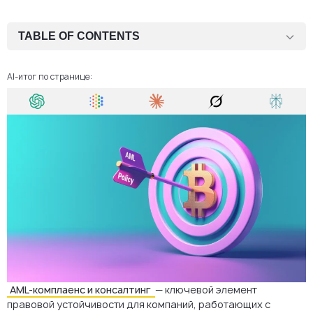
TABLE OF CONTENTS
Что такое AML-консалтинг и кому он нужен
AI-итог по странице:
Ключевые компоненты AML-консалтинга
Поддержка лицензирования CASP и VASP
Почему стоит передать AML-комплаенс на аутсорсинг
Последствия несоблюдения AML-требований
Почему AMS — ваш надёжный партнёр по AML в Чехии
В итоге о AML-консалтинге
FAQ
AML-комплаенс и консалтинг
— ключевой элемент
правовой устойчивости для компаний, работающих с