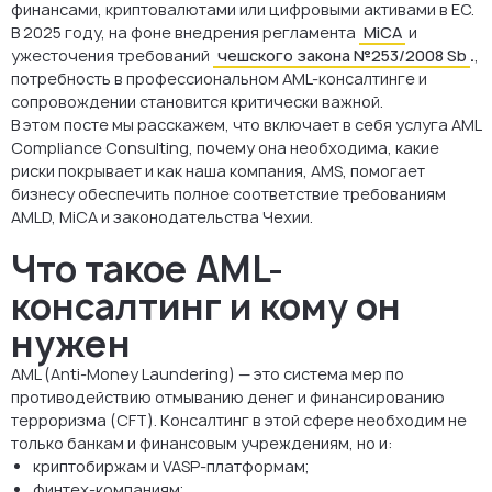
финансами, криптовалютами или цифровыми активами в ЕС.
В 2025 году, на фоне внедрения регламента
MiCA
и
ужесточения требований
чешского закона №253/2008 Sb
.
,
потребность в профессиональном AML-консалтинге и
сопровождении становится критически важной.
В этом посте мы расскажем, что включает в себя услуга AML
Compliance Consulting, почему она необходима, какие
риски покрывает и как наша компания, AMS, помогает
бизнесу обеспечить полное соответствие требованиям
AMLD, MiCA и законодательства Чехии.
Что такое AML-
консалтинг и кому он
нужен
AML (Anti-Money Laundering) — это система мер по
противодействию отмыванию денег и финансированию
терроризма (CFT). Консалтинг в этой сфере необходим не
только банкам и финансовым учреждениям, но и:
криптобиржам и VASP-платформам;
финтех-компаниям;