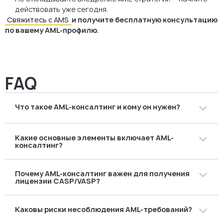
действовать уже сегодня.
Свяжитесь с AMS
и получите бесплатную консультацию
по вашему AML-профилю.
FAQ
Что такое AML-консалтинг и кому он нужен?
AML-консалтинг помогает компаниям соблюдать
Какие основные элементы включает AML-
требования по борьбе с отмыванием денег и
консалтинг?
финансированием терроризма. Он необходим не
только банкам, но и криптобиржам, финтех-
Это оценка рисков, анализ пробелов в комплаенсе,
компаниям, инвестиционным фондам, платёжным
Почему AML-консалтинг важен для получения
разработка AML-стратегии, консультации по AMLD,
провайдерам, страховым брокерам, бухгалтерам и
лицензии CASP/VASP?
MiCA и чешскому закону № 253/2008 Sb., поддержка в
юристам — особенно с введением MiCA.
части KYC/CDD/EDD, отчётности SAR и внутренних
Без AML-процедур и документации ČNB и FAU не
процедур контроля.
Каковы риски несоблюдения AML-требований?
выдадут лицензию. Консалтинг обеспечивает
подготовку бизнес-модели, политик комплаенса,