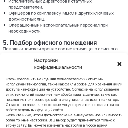
Исполнительных директоров и статутных
представителей.
Офицеров по комплаенсу, MLRO и других ключевых
должностных лиц.
Операционный и вспомогательный персонал при
необходимости.
5. Подбор офисного помещения
Помощь в поиске и аренде соответствующего офисного
пространства в Чехии с учетом регуляторных требований к
Настройки
физическому присутствию компании.
конфиденциальности
6. Открытие банковских счетов
Содействие в открытии корпоративных счетов в чешских
Чтобы обеспечить наилучший пользовательский опыт, мы
банках, включая подготовку документации,
используем технологии, такие как файлы cookie, для хранения и/или
доступа к информации на устройстве. Согласие на использование
взаимодействие с банками и сопровождение клиента на
этих технологий позволяет нам обрабатывать данные, такие как
этапе комплаенс-проверок.
поведение при просмотре сайта или уникальные идентификаторы.
Отказ от согласия или его отзыв могут отрицательно сказаться на
7. Завершение подготовки и комплаенс-
работе отдельных функций сайта.
поддержка
Нажмите ниже, чтобы дать согласие на вышеуказанное или выбрать
В процессе подготовки:
более точные настройки. Ваш выбор будет применяться только к
этому сайту. Вы можете изменить настройки в любое время,
Уточняем регуляторные требования и отвечаем на