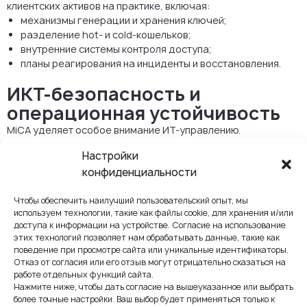
клиентских активов на практике, включая:
механизмы генерации и хранения ключей;
разделение hot- и cold-кошельков;
внутренние системы контроля доступа;
планы реагирования на инциденты и восстановления.
ИКТ-безопасность и
операционная устойчивость
MiCA уделяет особое внимание ИТ-управлению.
Провайдеры кошельков должны задокументировать:
Настройки
политики кибербезопасности;
конфиденциальности
устойчивость систем и резервирование;
планы непрерывности бизнеса и аварийного
Чтобы обеспечить наилучший пользовательский опыт, мы
восстановления.
используем технологии, такие как файлы cookie, для хранения и/или
доступа к информации на устройстве. Согласие на использование
Финансовые гарантии
этих технологий позволяет нам обрабатывать данные, такие как
В зависимости от объёма предоставляемых услуг может
поведение при просмотре сайта или уникальные идентификаторы.
Отказ от согласия или его отзыв могут отрицательно сказаться на
потребоваться минимальный капитал или страховое
работе отдельных функций сайта.
покрытие; эти требования направлены на снижение
Нажмите ниже, чтобы дать согласие на вышеуказанное или выбрать
операционных и кастодиальных рисков.
более точные настройки. Ваш выбор будет применяться только к