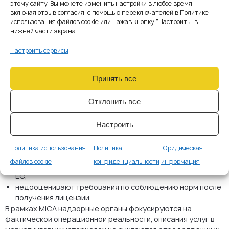
этому сайту. Вы можете изменить настройки в любое время,
Типичные пробелы в
включая отзыв согласия, с помощью переключателей в Политике
использования файлов cookie или нажав кнопку "Настроить" в
заявках на
нижней части экрана.
лицензирование
Настроить сервисы
кошельков
Принять все
Регуляторы часто выявляют слабые места у провайдеров,
которые:
ошибочно представляют кастодиальные услуги как
Отклонить все
чисто технические инструменты;
предоставляют недостаточную информацию о системе
Настроить
управления ключами;
не имеют задокументированной логики мониторинга
Политика использования
Политика
Юридическая
транзакций;
файлов cookie
конфиденциальности
информация
работают без реального операционного присутствия в
ЕС;
недооценивают требования по соблюдению норм после
получения лицензии.
В рамках MiCA надзорные органы фокусируются на
фактической операционной реальности; описания услуг в