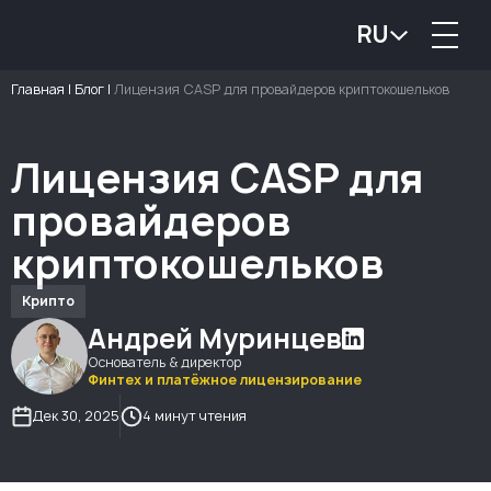
RU
Главная
|
Блог
|
Лицензия CASP для провайдеров криптокошельков
Лицензия CASP для
провайдеров
криптокошельков
Крипто
Андрей Муринцев
Основатель & директор
Финтех и платёжное лицензирование
Дек 30, 2025
4 минут чтения