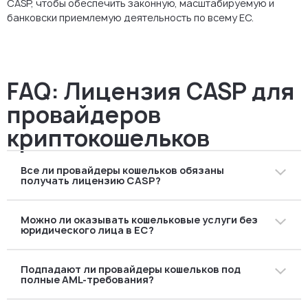
CASP, чтобы обеспечить законную, масштабируемую и
банковски приемлемую деятельность по всему ЕС.
FAQ: Лицензия CASP для
провайдеров
криптокошельков
Все ли провайдеры кошельков обязаны
получать лицензию CASP?
Нет. Обязательному лицензированию подлежат
Можно ли оказывать кошельковые услуги без
только провайдеры, предоставляющие
юридического лица в ЕС?
кастодиальные услуги или контролирующие
приватные ключи.
Нет. Регулируемые кошельковые сервисы должны
Подпадают ли провайдеры кошельков под
предоставляться через авторизованное
полные AML-требования?
юридическое лицо, зарегистрированное в ЕС.
Да. Кастодиальные кошельки рассматриваются как