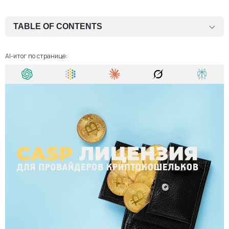
TABLE OF CONTENTS
Регуляторная рамка для кошельковых сервисов по MiCA
AI-итог по странице:
Как MiCA определяет сервисы криптокошельков
Требования к лицензии CASP для провайдеров криптокошельков
Типичные пробелы в заявках на лицензирование кошельков
Выбор юрисдикции для авторизации CASP-кошельков
Регуляторная поддержка для провайдеров криптокошельков
Резюме
FAQ: Лицензия CASP для провайдеров криптокошельков