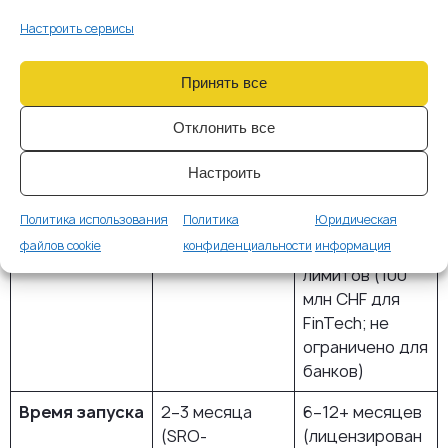
я
признанной
регулирование
FINMA SRO
через FINMA
Настроить сервисы
Примеры
Криптобиржи,
Кастодиальные
Принять все
деятельности
OTC-дески,
сервисы,
платёжные
платформы
Отклонить все
сервисы,
токенизирован
некостодиальн
ных активов,
Настроить
ые кошельки
DLT-биржи
Политика использования
Политика
Юридическая
Клиентские
Хранение
Разрешено в
файлов cookie
конфиденциальности
информация
активы
запрещено
пределах
лимитов (100
млн CHF для
FinTech; не
ограничено для
банков)
Время запуска
2–3 месяца
6–12+ месяцев
(SRO-
(лицензирован