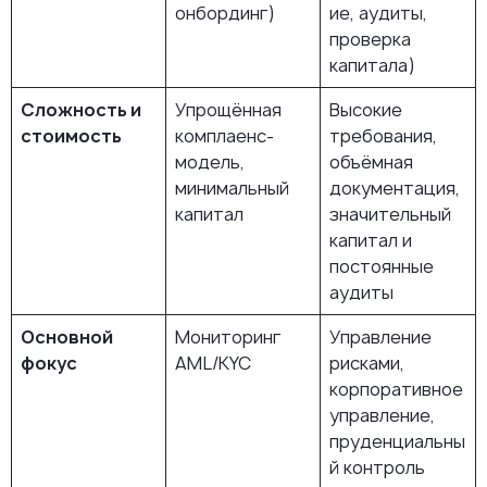
онбординг)
ие, аудиты,
проверка
капитала)
Сложность и
Упрощённая
Высокие
стоимость
комплаенс-
требования,
модель,
объёмная
минимальный
документация,
капитал
значительный
капитал и
постоянные
аудиты
Основной
Мониторинг
Управление
фокус
AML/KYC
рисками,
корпоративное
управление,
пруденциальны
й контроль