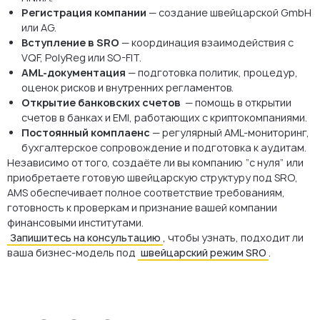
Регистрация компании
— создание швейцарской GmbH
или AG.
Вступление в SRO
— координация взаимодействия с
VQF, PolyReg или SO-FIT.
AML-документация
— подготовка политик, процедур,
оценок рисков и внутренних регламентов.
Открытие банковских счетов
— помощь в открытии
счетов в банках и EMI, работающих с криптокомпаниями.
Постоянный комплаенс
— регулярный AML-мониторинг,
бухгалтерское сопровождение и подготовка к аудитам.
Независимо от того, создаёте ли вы компанию “с нуля” или
приобретаете готовую швейцарскую структуру под SRO,
AMS обеспечивает полное соответствие требованиям,
готовность к проверкам и признание вашей компании
финансовыми институтами.
Запишитесь на консультацию
, чтобы узнать, подходит ли
ваша бизнес-модель под
швейцарский режим SRO
.