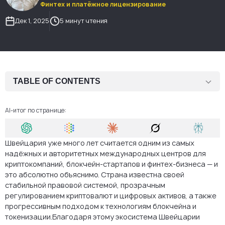
Финтех и платёжное лицензирование
Дек 1, 2025
5 минут чтения
TABLE OF CONTENTS
Что такое швейцарская SRO?
AI-итог по странице:
Какие криптокомпании могут работать под надзором
швейцарской SRO
Швейцария уже много лет считается одним из самых
Основные ограничения членства в SRO
надёжных и авторитетных международных центров для
криптокомпаний, блокчейн-стартапов и финтех-бизнеса — и
Когда требуется полноценная лицензия FINMA
это абсолютно объяснимо. Страна известна своей
стабильной правовой системой, прозрачным
SRO vs лицензия FINMA: подробное сравнение
регулированием криптовалют и цифровых активов, а также
Почему модель SRO идеально подходит криптокомпаниям
прогрессивным подходом к технологиям блокчейна и
токенизации.Благодаря этому экосистема Швейцарии
Как AMS помогает создать швейцарскую компанию под SRO