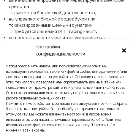
вы начисляете проценты или инвестируете клиентские
средства
→ считается банковской деятельностью;
вы управляете биржей с ордербуком или
токенизированными ценными бумагами
→ требуется лицензия DLT Trading Facility;
вы предоставляете услуги, регулируемые как
пруденциальные (например, управление активами)
Настройки
→ требуется лицензия по FinIA.
конфиденциальности
SRO vs лицензия FINMA:
Чтобы обеспечить наилучший пользовательский опыт, мы
подробное сравнение
используем технологии, такие как файлы cookie, для хранения и/или
доступа к информации на устройстве. Согласие на использование
этих технологий позволяет нам обрабатывать данные, такие как
Аспект
SRO (AMLA)
Лицензия
поведение при просмотре сайта или уникальные идентификаторы.
FINMA (FinTech
Отказ от согласия или его отзыв могут отрицательно сказаться на
работе отдельных функций сайта.
/ Banking / DLT
Нажмите ниже, чтобы дать согласие на вышеуказанное или выбрать
Facility)
более точные настройки. Ваш выбор будет применяться только к
этому сайту. Вы можете изменить настройки в любое время,
Тип
AML-контроль
Пруденциальн
включая отзыв согласия, с помощью переключателей в Политике
использования файлов cookie или нажав кнопку "Настроить" в
регулировани
под надзором
ое
нижней части экрана.