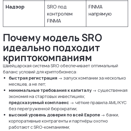
Надзор
SRO под
FINMA
контролем
напрямую
FINMA
Почему модель SRO
идеально подходит
криптокомпаниям
Швейцарская система SRO обеспечивает оптимальный
баланс условий для криптобизнеса:
быстрая регистрация
→ запуск компании за несколько
месяцев, а не лет;
минимальные требования к капиталу
→ существенная
экономия на стартовых инвестициях;
предсказуемый комплаенс
→ чёткие правила AML/KYC
без перегруженной бюрократии;
высокий уровень доверия по всей Европе
→ банки,
корпоративные контрагенты и партнёры охотно
работают с SRO-компаниями;