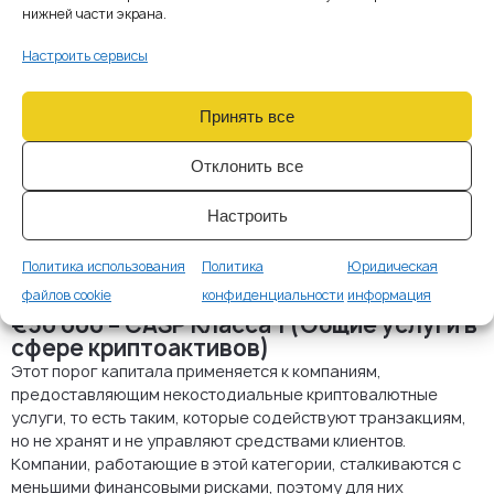
должны продемонстрировать достаточную ликвидность
нижней части экрана.
для покрытия потенциальных рыночных рисков, защиты
клиентских средств и обеспечения непрерывности работы.
Настроить сервисы
Минимальные требования к
Принять все
капиталу в зависимости от
лицензии MiCA
Отклонить все
Финансовые требования для получения лицензии
поставщика услуг в сфере криптоактивов (CASP)
Настроить
разделены на три уровня, соответствующие степени
ответственности и рисков, связанных с различными бизнес-
Политика использования
Политика
Юридическая
моделями.
файлов cookie
конфиденциальности
информация
€50 000 – CASP Класса 1 (Общие услуги в
сфере криптоактивов)
Этот порог капитала применяется к компаниям,
предоставляющим некостодиальные криптовалютные
услуги, то есть таким, которые содействуют транзакциям,
но не хранят и не управляют средствами клиентов.
Компании, работающие в этой категории, сталкиваются с
меньшими финансовыми рисками, поэтому для них