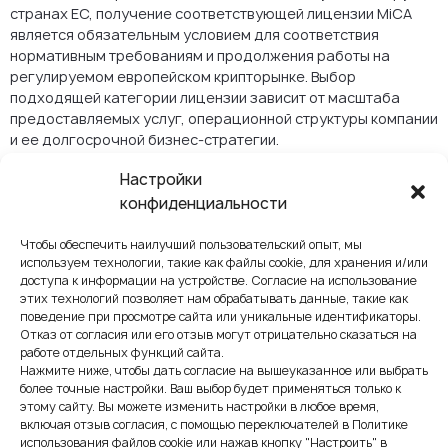
странах ЕС, получение соответствующей лицензии MiCA
является обязательным условием для соответствия
нормативным требованиям и продолжения работы на
регулируемом европейском крипторынке. Выбор
подходящей категории лицензии зависит от масштаба
предоставляемых услуг, операционной структуры компании
и ее долгосрочной бизнес-стратегии.
Требования к капиталу
Настройки
конфиденциальности
для лицензирования по
MiCA
Чтобы обеспечить наилучший пользовательский опыт, мы
используем технологии, такие как файлы cookie, для хранения и/или
доступа к информации на устройстве. Согласие на использование
Одним из ключевых обязательств в рамках регулирования
этих технологий позволяет нам обрабатывать данные, такие как
MiCA является поддержание минимального капитального
поведение при просмотре сайта или уникальные идентификаторы.
резерва, обеспечивающего финансовую стабильность и
Отказ от согласия или его отзыв могут отрицательно сказаться на
управление рисками для криптовалютных компаний. Размер
работе отдельных функций сайта.
требуемого капитала напрямую зависит от типа лицензии
Нажмите ниже, чтобы дать согласие на вышеуказанное или выбрать
MiCA, на которую подает заявку компания, и отражает
более точные настройки. Ваш выбор будет применяться только к
этому сайту. Вы можете изменить настройки в любое время,
уровень риска и ответственности, связанный с ее
включая отзыв согласия, с помощью переключателей в Политике
деятельностью. Компании, работающие в рамках MiCA,
использования файлов cookie или нажав кнопку "Настроить" в