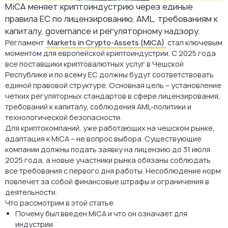
MiCA меняет криптоиндустрию через единые
Безопасность ИКТ и устойчивость (требования MiCA и DORA)
правила ЕС по лицензированию, AML, требованиям к
капиталу, governance и регуляторному надзору.
Сроки подачи заявки на лицензию MiCA для существующих
Регламент
Markets in Crypto-Assets (MiCA)
стал ключевым
компаний, зарегистрированных до 2025 года
моментом для европейской криптоиндустрии. С 2025 года
Штрафы за несоблюдение требований MiCA
все поставщики криптовалютных услуг в Чешской
Республике и по всему ЕС должны будут соответствовать
Практические рекомендации для бизнеса по подготовке к MiCA
единой правовой структуре. Основная цель – установление
четких регуляторных стандартов в сфере лицензирования,
Источники и нормативные документы
требований к капиталу, соблюдения AML-политики и
технологической безопасности.
FAQ
Для криптокомпаний, уже работающих на чешском рынке,
адаптация к MiCA – не вопрос выбора. Существующие
компании должны подать заявку на лицензию до 31 июля
2025 года, а новые участники рынка обязаны соблюдать
все требования с первого дня работы. Несоблюдение норм
повлечет за собой финансовые штрафы и ограничения в
деятельности.
Что рассмотрим в этой статье
Почему был введен MiCA и что он означает для
индустрии