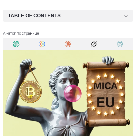
TABLE OF CONTENTS
Что такое регулирование MiCA и почему оно было введено
AI-итог по странице:
Изменения в регулировании криптобизнеса и новые требования
MiCA
Виды лицензий MiCA
Требования к капиталу для лицензирования по MiCA
Процедура получения лицензии MiCA в Чешской Республике
Различия в требованиях для новых и существующих компаний
Аутсорсинг функций AML офицера и MLRO – Оптимальное
решение для бизнеса
Разделение криптоактивов и клиентских средств
ИКТ-системы и меры безопасности в соответствии с
требованиями MiCA и DORA