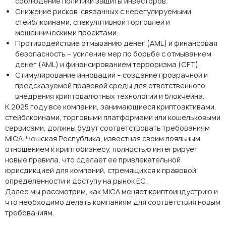
соблюдение политики защиты инвесторов.
Снижение рисков, связанных с нерегулируемыми
стейблкоинами, спекулятивной торговлей и
мошенническими проектами.
Противодействие отмыванию денег (AML) и финансовая
безопасность – усиление мер по борьбе с отмыванием
денег (AML) и финансированием терроризма (CFT).
Стимулирование инноваций – создание прозрачной и
предсказуемой правовой среды для ответственного
внедрения криптовалютных технологий и блокчейна.
К 2025 году все компании, занимающиеся криптоактивами,
стейблкоинами, торговыми платформами или кошельковыми
сервисами, должны будут соответствовать требованиям
MiCA. Чешская Республика, известная своим лояльным
отношением к криптобизнесу, полностью интегрирует
новые правила, что сделает ее привлекательной
юрисдикцией для компаний, стремящихся к правовой
определенности и доступу на рынок ЕС.
Далее мы рассмотрим, как MiCA меняет криптоиндустрию и
что необходимо делать компаниям для соответствия новым
требованиям.