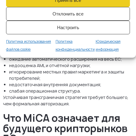
Принять все
Частые ошибки в
Отклонить все
трансграничных
Настроить
стратегиях по MiCA
Основатели криптокомпаний часто неверно оценивают
Политика использования
Политика
Юридическая
практические последствия паспортирования по MiCA.
файлов cookie
конфиденциальности
информация
Среди распространённых ошибок:
ожидание автоматического расширения на весь ЕС;
недооценка AML и отчётной нагрузки;
игнорирование местных правил маркетинга и защиты
потребителей;
недостаточная внутренняя документация;
слабая операционная структура.
Устойчивая трансграничная стратегия требует большего,
чем формальная авторизация.
Что MiCA означает для
будущего крипторынков