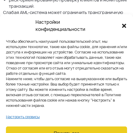
транзакций.
Слабая AML-система может ограничить трансграничную
деятельность даже у полностью лицензированной
Настройки
компании.
конфиденциальности
Выбор подходящей
Чтобы обеспечить наилучший пользовательский опыт, мы
юрисдикции ЕС для
используем технологии, такие как файлы cookie, для хранения и/или
доступа к информации на устройстве. Согласие на использование
лицензии по MiCA
этих технологий позволяет нам обрабатывать данные, такие как
поведение при просмотре сайта или уникальные идентификаторы.
Несмотря на гармонизацию регулирования, выбор страны
Отказ от согласия или его отзыв могут отрицательно сказаться на
лицензирования остаётся стратегическим решением.
работе отдельных функций сайта.
Нажмите ниже, чтобы дать согласие на вышеуказанное или выбрать
Ключевые факторы включают:
более точные настройки. Ваш выбор будет применяться только к
практику регулятора и подход к надзору;
этому сайту. Вы можете изменить настройки в любое время,
сроки лицензирования;
включая отзыв согласия, с помощью переключателей в Политике
банковскую и платёжную инфраструктуру;
использования файлов cookie или нажав кнопку "Настроить" в
ожидания к реальному присутствию компании;
нижней части экрана.
эффективность коммуникации с органами надзора.
Разные страны ЕС применяют MiCA с различной степенью
Настроить сервисы
строгости и разными операционными ожиданиями, поэтому
выбор юрисдикции имеет критическое значение.