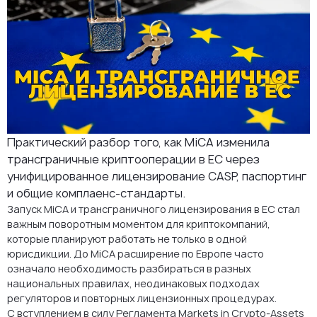
Выбор подходящей юрисдикции ЕС для лицензии по MiCA
Частые ошибки в трансграничных стратегиях по MiCA
Что MiCA означает для будущего крипторынков ЕС
Заключение: MiCA как основа для роста
Поддержка лицензирования MiCA и трансграничной
деятельности
Практический разбор того, как MiCA изменила
FAQ: MiCA и трансграничное лицензирование в ЕС
трансграничные криптооперации в ЕС через
унифицированное лицензирование CASP, паспортинг
и общие комплаенс-стандарты.
Запуск MiCA и трансграничного лицензирования в ЕС стал
важным поворотным моментом для криптокомпаний,
которые планируют работать не только в одной
юрисдикции. До MiCA расширение по Европе часто
означало необходимость разбираться в разных
национальных правилах, неодинаковых подходах
регуляторов и повторных лицензионных процедурах.
С вступлением в силу Регламента Markets in Crypto-Assets