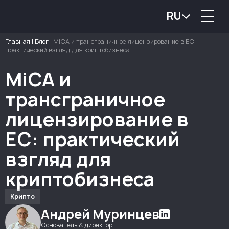
RU
Главная
|
Блог
|
MiCA и трансграничное лицензирование в ЕС:
практический взгляд для криптобизнеса
MiCA и
трансграничное
лицензирование в
ЕС: практический
взгляд для
криптобизнеса
Крипто
Андрей Муринцев
Основатель & директор