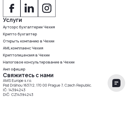
Услуги
Аутсорс бухгалтерии Чехия
Крипто бухгалтер
Открыть компанию в Чехии
AML комплаенс Чехия
Криптолицензия в Чехии
Налоговое консультирование в Чехии
Амл офицер
Свяжитесь с нами
AMS Europe s.r.o.
Pod Dráhou 1637/2, 170 00 Prague 7, Czech Republic.
IČ: 14394243
DIČ: CZ14394243
sales@amseurope.eu
AMS Europe s.r.o. 2026 ©
Политика использования файлов cookie
Защита данных
Общие условия и положения