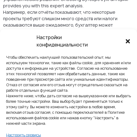
provides you with this expert analysis.
Например, если отчёты показывают, что некоторые
проекты требуют слишком много средств или налоги
оказываются выше ожидаемого, бухгалтер может
предложить стратегии оптимизации. Такой подход
Настройки
превращает бухгалтерию из технической задачи в
инструмент роста.
конфиденциальности
5. Технологичность и
Чтобы обеспечить наилучший пользовательский опыт, мы
используем технологии, такие как файлы cookie, для хранения и/или
прозрачность
доступа к информации на устройстве. Согласие на использование
этих технологий позволяет нам обрабатывать данные, такие как
Современная аутсорсинговая бухгалтерия в значительной
поведение при просмотре сайта или уникальные идентификаторы.
степени опирается на цифровые платформы. Облачные
Отказ от согласия или его отзыв могут отрицательно сказаться на
панели позволяют владельцам компании в любое время
работе отдельных функций сайта.
Нажмите ниже, чтобы дать согласие на вышеуказанное или выбрать
просматривать финансовые показатели, скачивать счета
более точные настройки. Ваш выбор будет применяться только к
или проверять расчёт заработных плат. Автоматизация
этому сайту. Вы можете изменить настройки в любое время,
снижает риск ошибок и поддерживает синхронизацию
включая отзыв согласия, с помощью переключателей в Политике
данных с налоговыми органами.
использования файлов cookie или нажав кнопку "Настроить" в
нижней части экрана.
6. Снижение рисков и
Настроить сервисы