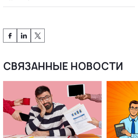
национальному и европейскому законодательству.
Они готовят финансовую отчётность, управляют
Да, и это одно из ключевых преимуществ.
регуляторными отчётами и подают все документы
Большинство бухгалтерских фирм используют
вовремя. Благодаря этому ваша компания остаётся
облачные платформы, которые обеспечивают
прозрачной, надёжной и полностью соблюдающей
круглосуточный доступ к счетам, платежам и
требования — особенно при аудитах или привлечении
финансовым дашбордам.
инвестиций.
СВЯЗАННЫЕ НОВОСТИ