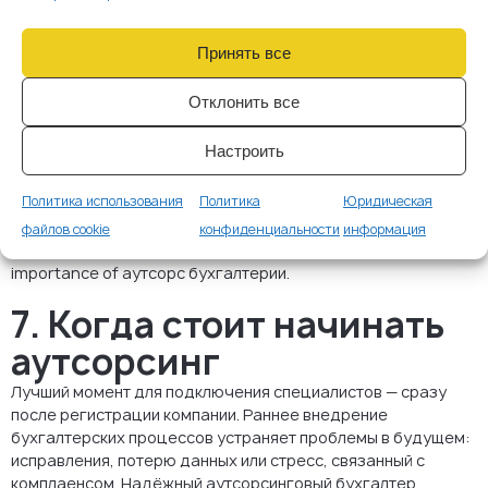
укрепление доверия
После регистрации компании поддержание чистой
Принять все
финансовой истории критически важно. Инвесторы,
партнёры и банки всегда изучают бухгалтерию перед
Отклонить все
началом сотрудничества. Внешние специалисты
обеспечивают корректность отчётов, точность налоговых
Настроить
выплат и готовность документации к аудиту.
Помимо этого, они следят за изменениями
Политика использования
Политика
Юридическая
законодательства, гарантируя, что ваша компания
остаётся в соответствии с обновлёнными чешскими и
файлов cookie
конфиденциальности
информация
европейскими требованиями, further emphasizing the
importance of аутсорс бухгалтерии.
7. Когда стоит начинать
аутсорсинг
Лучший момент для подключения специалистов — сразу
после регистрации компании. Раннее внедрение
бухгалтерских процессов устраняет проблемы в будущем:
исправления, потерю данных или стресс, связанный с
комплаенсом. Надёжный аутсорсинговый бухгалтер