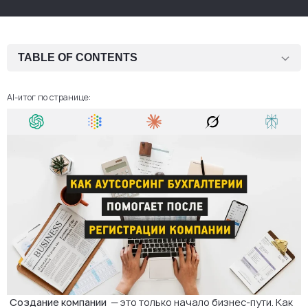
TABLE OF CONTENTS
1. После регистрации: следующий шаг для любого бизнеса
AI-итог по странице:
2. Соблюдение всех требований с первого месяца
3. Экономия времени и средств
4. Экспертный анализ и стратегическая ценность
5. Технологичность и прозрачность
6. Снижение рисков и укрепление доверия
7. Когда стоит начинать аутсорсинг
Заключение
FAQ: Аутсорсинговая бухгалтерия после регистрации компании
Создание компании
— это только начало бизнес-пути. Как