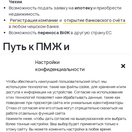
Чехии
.
Возможность подать заявку на
ипотеку
и приобрести
недвижимость.
Регистрация компании
и
открытие банковского счёта
в любом чешском банке.
Возможность
переноса ВНЖ
в другую страну ЕС.
Путь к ПМЖ и
гражданству
Настройки
Через
5 лет
проживания в Чехии можно подать
конфиденциальности
заявление на
постоянное место жительства
(ПМЖ).
Для этого необходимо дважды продлить долгосрочную
Чтобы обеспечить наилучший пользовательский опыт, мы
визу.
используем технологии, такие как файлы cookie, для хранения и/или
Ещё через
5 лет
(всего 10 лет проживания) можно
доступа к информации на устройстве. Согласие на использование
подать заявление на
гражданство Чехии
через
этих технологий позволяет нам обрабатывать данные, такие как
натурализацию.
поведение при просмотре сайта или уникальные идентификаторы.
Отказ от согласия или его отзыв могут отрицательно сказаться на
Получите юридическую
работе отдельных функций сайта.
Нажмите ниже, чтобы дать согласие на вышеуказанное или выбрать
помощь
более точные настройки. Ваш выбор будет применяться только к
этому сайту. Вы можете изменить настройки в любое время,