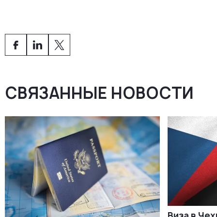
Да. Через
5 лет
проживания можно подать на
ПМЖ
.
перенести ВНЖ в другие страны ЕС.
Через
10 лет
общего проживания — на
чешское
гражданство через натурализацию
.
СВЯЗАННЫЕ НОВОСТИ
Виза в Че