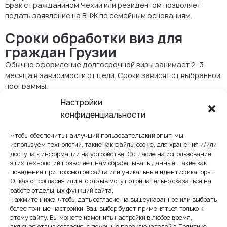
Брак с гражданином Чехии или резидентом позволяет
подать заявление на ВНЖ по семейным основаниям.
Сроки обработки виз для
граждан Грузии
Обычно оформление долгосрочной визы занимает 2–3
месяца в зависимости от цели. Сроки зависят от выбранной
программы.
Настройки
Преимущества долгосрочного
конфиденциальности
пребывания
Свободное передвижение по Шенгену
Чтобы обеспечить наилучший пользовательский опыт, мы
используем технологии, такие как файлы cookie, для хранения и/или
Неограниченное пребывание в Чехии
доступа к информации на устройстве. Согласие на использование
Ипотека и покупка недвижимости
этих технологий позволяет нам обрабатывать данные, такие как
Регистрация бизнеса
поведение при просмотре сайта или уникальные идентификаторы.
Возможность переезда в другую страну ЕС
Отказ от согласия или его отзыв могут отрицательно сказаться на
работе отдельных функций сайта.
Путь к гражданству Чехии
Нажмите ниже, чтобы дать согласие на вышеуказанное или выбрать
более точные настройки. Ваш выбор будет применяться только к
Через 5 лет — ПМЖ
этому сайту. Вы можете изменить настройки в любое время,
Через 10 лет —
гражданство
включая отзыв согласия, с помощью переключателей в Политике