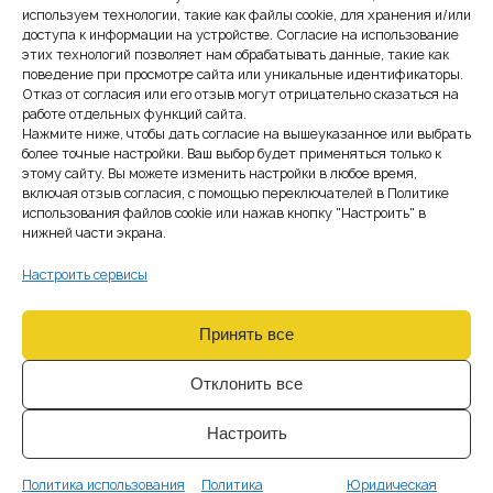
объём ежемесячной
используем технологии, такие как файлы cookie, для хранения и/или
агенды
доступа к информации на устройстве. Согласие на использование
этих технологий позволяет нам обрабатывать данные, такие как
поведение при просмотре сайта или уникальные идентификаторы.
Отрасль
Криптовалютные и
Отказ от согласия или его отзыв могут отрицательно сказаться на
лицензируемые виды
работе отдельных функций сайта.
деятельности требуют
Нажмите ниже, чтобы дать согласие на вышеуказанное или выбрать
более точные настройки. Ваш выбор будет применяться только к
специализированной
этому сайту. Вы можете изменить настройки в любое время,
методологии
включая отзыв согласия, с помощью переключателей в Политике
использования файлов cookie или нажав кнопку "Настроить" в
Стоимость бухгалтерского сопровождения в AMS Europe
нижней части экрана.
начинается от 300 € в месяц (около 7 500 крон): объём
работ фиксируется договором, поэтому счёт не меняется
Настроить сервисы
от месяца к месяцу без изменения самого бизнеса.
Принять все
Фиксированный тариф
Отклонить все
под объём вашего
Настроить
бизнеса
Политика использования
Политика
Юридическая