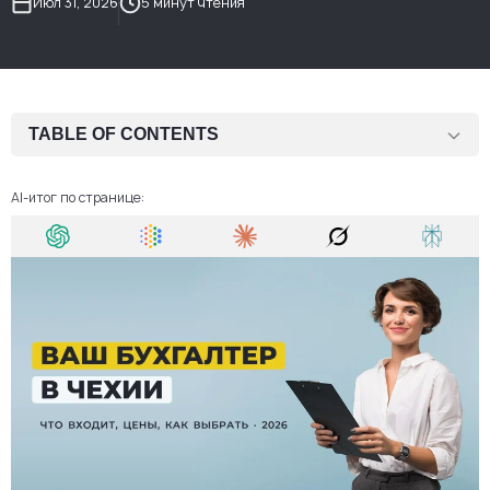
Июл 31, 2026
5 минут чтения
TABLE OF CONTENTS
Передайте бухгалтерию профессионалам
AI-итог по странице:
Что входит в бухгалтерское сопровождение s.r.o.
Кому подходит такой формат
Сколько стоят бухгалтерские услуги в Чехии?
Фиксированный тариф под объём вашего бизнеса
Штатный бухгалтер или внешняя команда
Как выбрать подрядчика
Как проходит переход на сопровождение в AMS Europe