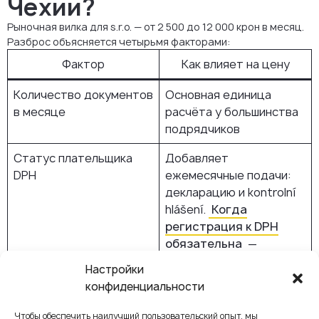
Чехии?
Рыночная вилка для s.r.o. — от 2 500 до 12 000 крон в месяц.
Разброс объясняется четырьмя факторами:
Фактор
Как влияет на цену
Количество документов
Основная единица
в месяце
расчёта у большинства
подрядчиков
Статус плательщика
Добавляет
DPH
ежемесячные подачи:
декларацию и kontrolní
hlášení.
Когда
регистрация к DPH
обязательна
—
отдельная тема
Настройки
конфиденциальности
Сотрудники
Каждая зарплатная
позиция увеличивает
Чтобы обеспечить наилучший пользовательский опыт, мы