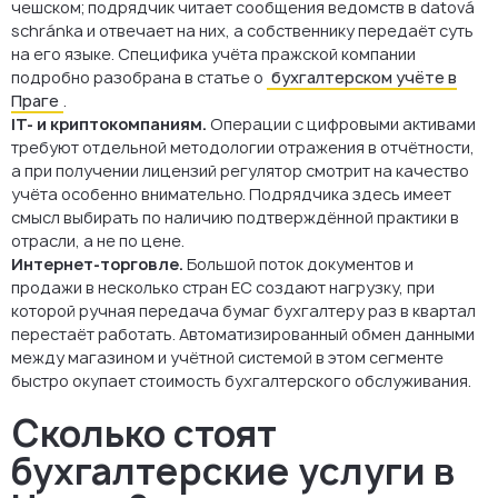
чешском; подрядчик читает сообщения ведомств в datová
schránka и отвечает на них, а собственнику передаёт суть
на его языке. Специфика учёта пражской компании
подробно разобрана в статье о
бухгалтерском учёте в
Праге
.
IT- и криптокомпаниям.
Операции с цифровыми активами
требуют отдельной методологии отражения в отчётности,
а при получении лицензий регулятор смотрит на качество
учёта особенно внимательно. Подрядчика здесь имеет
смысл выбирать по наличию подтверждённой практики в
отрасли, а не по цене.
Интернет-торговле.
Большой поток документов и
продажи в несколько стран ЕС создают нагрузку, при
которой ручная передача бумаг бухгалтеру раз в квартал
перестаёт работать. Автоматизированный обмен данными
между магазином и учётной системой в этом сегменте
быстро окупает стоимость бухгалтерского обслуживания.
Сколько стоят
бухгалтерские услуги в