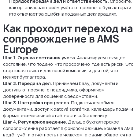
Порядок передачи дел и ответственность.
Спросите,
как организован приём учёта от прежнего бухгалтера и
кто отвечает за ошибки в поданных декларациях.
Как проходит переход на
сопровождение в AMS
Europe
Шаг 1. Оценка состояния учёта.
Анализируем текущее
состояние: что подано, что просрочено, где есть риски. Это
стартовая точка и для новой компании, и для той, что
меняет бухгалтера.
Шаг 2. Передача дел.
Принимаем базу, документы и
доступы от прежнего подрядчика, оформляем
доверенности для общения с ведомствами.
Шаг 3. Настройка процессов.
Подключаем обмен
документами, доступ к datová schránka, календарь подач и
формат ежемесячной отчётности собственнику.
Шаг 4. Регулярное ведение.
Дальше бухгалтерское
сопровождение работает в фоновом режиме: команда AMS
ведёт учёт и отчётность на чешском, а с вами общается на