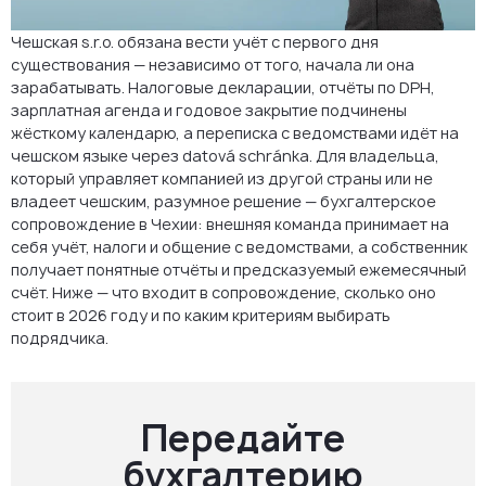
Остались вопросы по налогам вашей s.r.o.?
Чешская s.r.o. обязана вести учёт с первого дня
Частые вопросы
существования — независимо от того, начала ли она
зарабатывать. Налоговые декларации, отчёты по DPH,
зарплатная агенда и годовое закрытие подчинены
жёсткому календарю, а переписка с ведомствами идёт на
чешском языке через datová schránka. Для владельца,
который управляет компанией из другой страны или не
владеет чешским, разумное решение — бухгалтерское
сопровождение в Чехии: внешняя команда принимает на
себя учёт, налоги и общение с ведомствами, а собственник
получает понятные отчёты и предсказуемый ежемесячный
счёт. Ниже — что входит в сопровождение, сколько оно
стоит в 2026 году и по каким критериям выбирать
подрядчика.
Передайте
бухгалтерию