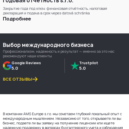
Годовая отчётность s.r.o.
Закрытие года под ключ: финансовая отчётность, налоговая
декларация и подача в срок через datová schránka
Подробнее
Выбор международного бизнеса
Профессионализм, надежность и результат — именно за это нас
рекомендуют наши клиенты.
Google Reviews
Trustpilot
5.0
5.0
ВСЕ ОТЗЫВЫ
В компании AMS Europe s.r.o. мы сочетаем глубокий локальный опыт с
международным мышлением. Независимо от того, открываете ли вы
бизнес, подаете ли вы заявку на получение лицензии или ищете
надежную поддержку в вопросах бухгалтерского учета и соблюдения