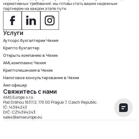
нормативных требований, мы готовы стать вашим надежным
партнером на каждом этапе пути.
Услуги
Аутсорс бухгалтерии Чехия
Крипто бухгалтер
Открыть компанию в Чехии
AML комплаенс Чехия
Криптолицензия в Чехии
Налоговое консультирование в Чехии
Амл офицер
Свяжитесь с нами
AMS Europe s.r.o.
Pod Dráhou 1637/2, 170 00 Prague 7, Czech Republic.
IČ: 14394243
DIČ: CZ14394243
sales@amseurope.eu
AMS Europe s.r.o. 2026 ©
Политика использования файлов cookie