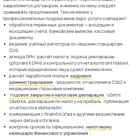
закрепляется договором, и именно по нему следует
сравнивать предложения. Тем не менее у
профессиональных подрядчиков ядро услуги совпадает:
обработка первичных документов — входящие и
исходящие счета, банковские выписки, кассовые
документы;
ведение учётных регистров по чешским стандартам
ČÚS;
агенда DPH: расчёт налога, подача декларации
(přiznání k DPH) и контрольного отчёта kontrolní hlášení,
который юридические лица сдают ежемесячно;
расчёт заработной платы и
кадровое
администрирование
: ведомости, отчисления в ČSSZ и
медицинские страховые компании;
годовое закрытие и налоговая декларация
: účetní
závěrka, декларация по налогу на прибыль, публикация
отчётности в sbírka listin;
коммуникация с finanční úřad и другими ведомствами
через datová schránka;
контроль сроков по официальному
налоговому
календарю Финансового управления
;