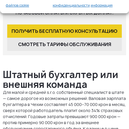
РАССКАЖИТЕ О КОМПАНИИ — ПРЕДЛОЖИМ ТАРИФ
файлов cookie
конфиденциальности
информация
С ЗАКРЕПЛЁННЫМ ПЕРЕЧНЕМ РАБОТ. БЕЗ
ПОЧАСОВОЙ ОПЛАТЫ И СКРЫТЫХ ДОПЛАТ.
ПОЛУЧИТЬ БЕСПЛАТНУЮ КОНСУЛЬТАЦИЮ
СМОТРЕТЬ ТАРИФЫ ОБСЛУЖИВАНИЯ
Штатный бухгалтер или
внешняя команда
Для малой и средней s.r.o. собственный специалист в штате
— самое дорогое из возможных решений. Валовая зарплата
бухгалтера в Чехии составляет 45 000–70 000 крон в месяц,
сверх которой работодатель платит около 34% страховых
отчислений. Годовые затраты превышают 900 000 крон —
против примерно 90 000 крон в год за внешнее
обслуживание сопоставимого объёма. К разнице в цене