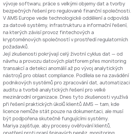
vývoje softwaru, práce s velkými objemy dat a tvorby
bezpečných řešení pro regulované finanční společnosti.
V AMS Europe vede technologické oddělení a odpovídá
za datové systémy, infrastrukturu a informační řešení,
na kterých závisí provoz fintechových a
kryptoměnových společností v prostředí regulatorních
požadavků.
Její zkušenosti pokrývají celý životní cyklus dat — od
návrhu a provozu datových platforem přes monitoring
transakcí a detekci anomálií až po vývoj analytických
nástrojů pro oblast compliance. Podílela se na zavádění
podnikových systémů pro zpracování dat, automatizaci
auditu a tvorbě analytických řešení pro velké
mezinárodní organizace. Dnes tyto zkušenosti využívá
při řešení praktických úkolů klientů AMS — tam, kde
licence nemůže stát pouze na dokumentaci, ale musí
být podpořena skutečně fungujícími systémy.
Mariya zajišťuje, aby procesy ověřování klientů,
opatření proti praní špinavých peněz, monitoring