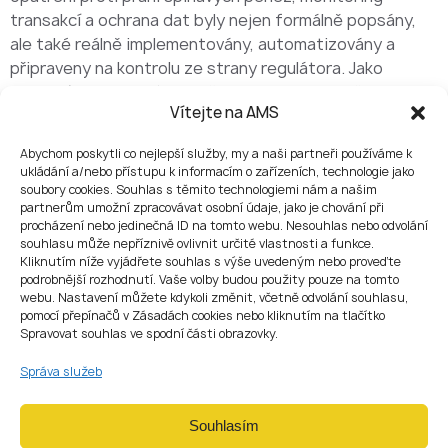
transakcí a ochrana dat byly nejen formálně popsány,
ale také reálně implementovány, automatizovány a
připraveny na kontrolu ze strany regulátora. Jako
vedoucí IT a datového směru navrhuje bezpečnou
Vítejte na AMS
infrastrukturu pro kryptoměnové a blockchainové
projekty, zavádí řešení pro kontrolu operací a vytváří
Abychom poskytli co nejlepší služby, my a naši partneři používáme k
nástroje pro monitoring a reporting na podnikové
ukládání a/nebo přístupu k informacím o zařízeních, technologie jako
úrovni.
soubory cookies. Souhlas s těmito technologiemi nám a našim
partnerům umožní zpracovávat osobní údaje, jako je chování při
procházení nebo jedinečná ID na tomto webu. Nesouhlas nebo odvolání
souhlasu může nepříznivě ovlivnit určité vlastnosti a funkce.
Kliknutím níže vyjádřete souhlas s výše uvedeným nebo proveďte
HLAVNÍ OBLASTI
podrobnější rozhodnutí. Vaše volby budou použity pouze na tomto
webu. Nastavení můžete kdykoli změnit, včetně odvolání souhlasu,
PŮSOBENÍ
pomocí přepínačů v Zásadách cookies nebo kliknutím na tlačítko
Spravovat souhlas ve spodní části obrazovky.
Automatizace AML a monitoring transakcí
Správa služeb
Návrh a implementace automatizovaných systémů pro
monitoring transakcí, detekci anomálií a vyhodnocování
rizik na základě dat. Cílem je převést požadavky
Souhlasím
AML/KYC do funkční a škálovatelné technologie, nikoli do