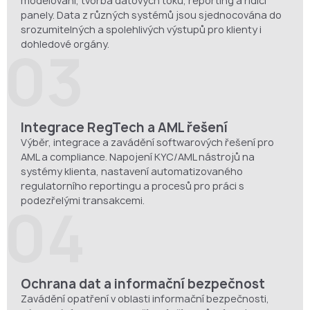
modelování, tvorba datových toků, reporting a řídicí
panely. Data z různých systémů jsou sjednocována do
srozumitelných a spolehlivých výstupů pro klienty i
dohledové orgány.
03
Integrace RegTech a AML řešení
Výběr, integrace a zavádění softwarových řešení pro
AML a compliance. Napojení KYC/AML nástrojů na
systémy klienta, nastavení automatizovaného
regulatorního reportingu a procesů pro práci s
podezřelými transakcemi.
04
Ochrana dat a informační bezpečnost
Zavádění opatření v oblasti informační bezpečnosti,