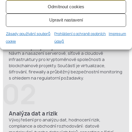
souboru manuálních procesů.
01
Odmítnout cookies
Upravit nastavení
Zásady používání souborů
Prohlášení o ochraně osobních
Impresum
Bezpečná IT infrastruktura pro krypto a
cookie
údajů
fintech projekty
Návrh a nasazení serverové, síťové a cloudové
infrastruktury pro kryptoměnové společnosti a
blockchainové projekty. Součástí je virtualizace,
šifrování, firewally a průběžný bezpečnostní monitoring
s ohledem na regulatorní požadavky.
02
Analýza dat a rizik
Vývoj řešení pro analýzu dat, hodnocení rizik,
compliance a obchodní rozhodování: datové