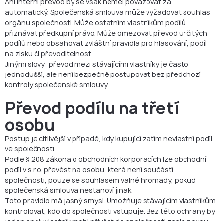
Ani interní převod by se však neměl považovat za
automatický. Společenská smlouva může vyžadovat souhlas
orgánu společnosti. Může ostatním vlastníkům podílů
přiznávat předkupní právo. Může omezovat převod určitých
podílů nebo obsahovat zvláštní pravidla pro hlasování, podíl
na zisku či převoditelnost.
Jinými slovy: převod mezi stávajícími vlastníky je často
jednodušší, ale není bezpečné postupovat bez předchozí
kontroly společenské smlouvy.
Převod podílu na třetí
osobu
Postup je citlivější v případě, kdy kupující zatím nevlastní podíl
ve společnosti.
Podle § 208 zákona o obchodních korporacích lze obchodní
podíl v s.r.o. převést na osobu, která není součástí
společnosti, pouze se souhlasem valné hromady, pokud
společenská smlouva nestanoví jinak.
Toto pravidlo má jasný smysl. Umožňuje stávajícím vlastníkům
kontrolovat, kdo do společnosti vstupuje. Bez této ochrany by