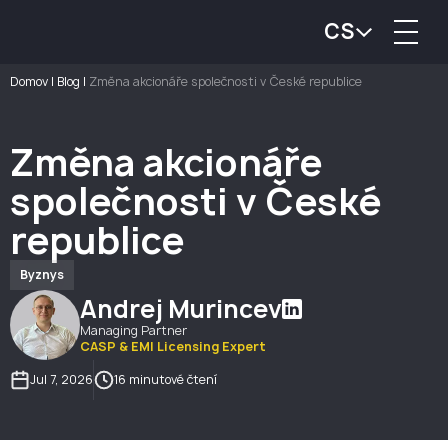
CS
Domov
|
Blog
|
Změna akcionáře společnosti v České republice
Změna akcionáře
společnosti v České
republice
Byznys
Andrej Murincev
Managing Partner
CASP & EMI Licensing Expert
Jul 7, 2026
16 minutové čtení