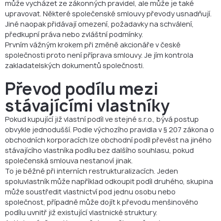
může vycházet ze zákonných pravidel, ale může je také
upravovat. Některé společenské smlouvy převody usnadňují.
Jiné naopak přidávají omezení, požadavky na schválení,
předkupní práva nebo zvláštní podmínky.
Prvním vážným krokem při změně akcionáře v české
společnosti proto není příprava smlouvy. Je jím kontrola
zakladatelských dokumentů společnosti.
Převod podílu mezi
stávajícími vlastníky
Pokud kupující již vlastní podíl ve stejné s.r.o., bývá postup
obvykle jednodušší. Podle výchozího pravidla v § 207 zákona o
obchodních korporacích lze obchodní podíl převést na jiného
stávajícího vlastníka podílu bez dalšího souhlasu, pokud
společenská smlouva nestanoví jinak.
To je běžné při interních restrukturalizacích. Jeden
spoluvlastník může například odkoupit podíl druhého, skupina
může soustředit vlastnictví pod jednu osobu nebo
společnost, případně může dojít k převodu menšinového
podílu uvnitř již existující vlastnické struktury.