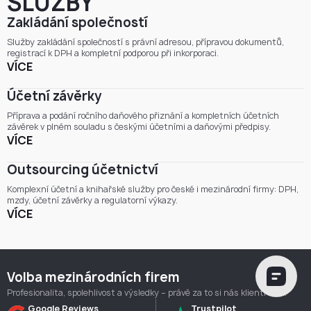
SLUŽBY
Zakládání společností
Služby zakládání společností s právní adresou, přípravou dokumentů,
registrací k DPH a kompletní podporou při inkorporaci.
VÍCE
Účetní závěrky
Příprava a podání ročního daňového přiznání a kompletních účetních
závěrek v plném souladu s českými účetními a daňovými předpisy.
VÍCE
Outsourcing účetnictví
Komplexní účetní a knihařské služby pro české i mezinárodní firmy: DPH,
mzdy, účetní závěrky a regulatorní výkazy.
VÍCE
Volba mezinárodních firem
Profesionalita, spolehlivost a výsledky – právě za to si nás klienti cení.
Google Reviews
Trustpilot