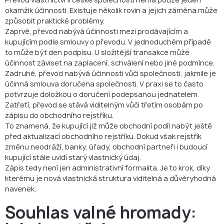
okamžik účinnosti. Existuje několik rovin a jejich záměna může
způsobit praktické problémy.
Zaprvé, převod nabývá účinnosti mezi prodávajícím a
kupujícím podle smlouvy o převodu. V jednoduchém případě
to může být den podpisu. U složitější transakce může
účinnost záviset na zaplacení, schválení nebo jiné podmínce.
Zadruhé, převod nabývá účinnosti vůči společnosti, jakmile je
účinná smlouva doručena společnosti. V praxi se to často
potvrzuje doložkou o doručení podepsanou jednatelem.
Zatřetí, převod se stává viditelným vůči třetím osobám po
zápisu do obchodního rejstříku.
To znamená, že kupující již může obchodní podíl nabýt ještě
před aktualizací obchodního rejstříku. Dokud však rejstřík
změnu neodráží, banky, úřady, obchodní partneři i budoucí
kupující stále uvidí starý vlastnický údaj.
Zápis tedy není jen administrativní formalita. Je to krok, díky
kterému je nová vlastnická struktura viditelná a důvěryhodná
navenek.
Souhlas valné hromady: