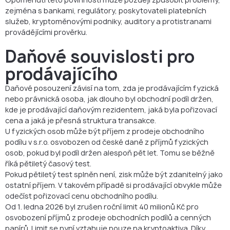
zejména s bankami, regulátory, poskytovateli platebních
služeb, kryptoměnovými podniky, auditory a protistranami
provádějícími prověrku.
Daňové souvislosti pro
prodávajícího
Daňové posouzení závisí na tom, zda je prodávajícím fyzická
nebo právnická osoba, jak dlouho byl obchodní podíl držen,
kde je prodávající daňovým rezidentem, jaká byla pořizovací
cena a jaká je přesná struktura transakce.
U fyzických osob může být příjem z prodeje obchodního
podílu v s.r.o. osvobozen od české daně z příjmů fyzických
osob, pokud byl podíl držen alespoň pět let. Tomu se běžně
říká pětiletý časový test.
Pokud pětiletý test splněn není, zisk může být zdanitelný jako
ostatní příjem. V takovém případě si prodávající obvykle může
odečíst pořizovací cenu obchodního podílu.
Od 1. ledna 2026 byl zrušen roční limit 40 milionů Kč pro
osvobození příjmů z prodeje obchodních podílů a cenných
papírů. Limit se nyní vztahuje pouze na kryptoaktiva. Díky