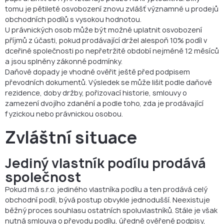
tomu je pětileté osvobození znovu zvlášť významné u prodejů
obchodních podílů s vysokou hodnotou.
U právnických osob může být možné uplatnit osvobození
příjmů z účasti, pokud prodávající držel alespoň 10% podíl v
dceřiné společnosti po nepřetržité období nejméně 12 měsíců
a jsou splněny zákonné podmínky.
Daňové dopady je vhodné ověřit ještě před podpisem
převodních dokumentů. Výsledek se může lišit podle daňové
rezidence, doby držby, pořizovací historie, smlouvy o
zamezení dvojího zdanění a podle toho, zda je prodávající
fyzickou nebo právnickou osobou.
Zvláštní situace
Jediný vlastník podílu prodává
společnost
Pokud má s.r.o. jediného vlastníka podílu a ten prodává celý
obchodní podíl, bývá postup obvykle jednodušší. Neexistuje
běžný proces souhlasu ostatních spoluvlastníků. Stále je však
nutná smlouva o převodu podílu, úředně ověřené podpisy,