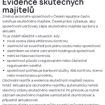
Evidence skutečných
majitelů
Změna akcionáře společnosti v České republice často
ovlivňuje skutečného majitele. České právo vyžaduje, aby
společnosti udržovaly zápis skutečného majitele správný a
aktuální.
To je zvlášť důležité v situacích, kdy:
nová osoba získá většinovou kontrolu;
vlastnictví se soustředí pod jednu osobu nebo společnost;
vlastníkem se stane zahraniční holdingová společnost;
mění se hlasovací kontrola;
společnost působí v regulovaném nebo částečně
regulovaném odvětví;
společnost potřebuje bankovní služby, AML kontrolu, licenci
nebo investorskou prověrku.
Obchodní rejstřík a evidence skutečných majitelů nejsou
totéž. Aktualizace obchodního rejstříku automaticky neřeší
všechny otázky skutečného vlastnictví. Po převodu je nutné
záznam skutečného majitele samostatně zkontrolovat a
případně aktualizovat.
Opomenutí této povinnosti může později způsobit problémy,