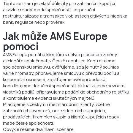
Tento seznam je zvlášť důležitý pro zahraniční kupující,
akvizice ready-made společností, korporační
restrukturalizace a transakce v oblastech citlivých z hlediska
bank, regulace nebo prověrek.
Jak může AMS Europe
pomoci
AMS Europe pomáhá klientům s celým procesem změny
akcionáře společnosti v České republice. Kontrolujeme
společenskou smlouvu, ověřujeme, zda je nutný souhlas
valné hromady, připravujeme smlouvu o převodu podílu a
korporační usnesení, zajišťujeme ověření podpisů,
koordinujeme doručení společnosti, aktualizujeme seznam
vlastníků podílů, připravujeme podání do obchodního rejstříku
a kontrolujeme evidenci skutečných majitelů.
Pracujeme s českými i mezinárodními klienty, včetně
zahraničních investorů, nerezidentních kupujících,
prodávajících, firemních skupin a klientů kupujících ready-
made české společnosti.
Obvykle řešíme dva hlavní scénáře.