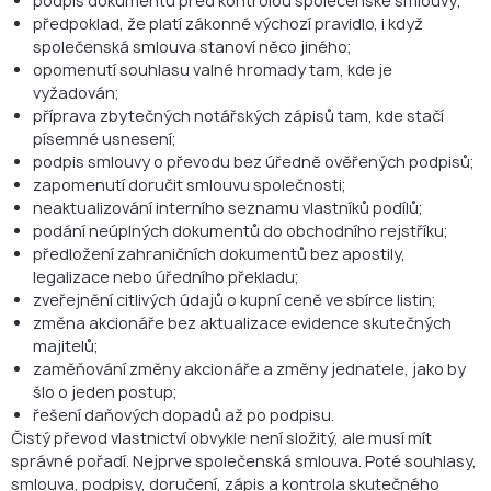
podpis dokumentů před kontrolou společenské smlouvy;
předpoklad, že platí zákonné výchozí pravidlo, i když
společenská smlouva stanoví něco jiného;
opomenutí souhlasu valné hromady tam, kde je
vyžadován;
příprava zbytečných notářských zápisů tam, kde stačí
písemné usnesení;
podpis smlouvy o převodu bez úředně ověřených podpisů;
zapomenutí doručit smlouvu společnosti;
neaktualizování interního seznamu vlastníků podílů;
podání neúplných dokumentů do obchodního rejstříku;
předložení zahraničních dokumentů bez apostily,
legalizace nebo úředního překladu;
zveřejnění citlivých údajů o kupní ceně ve sbírce listin;
změna akcionáře bez aktualizace evidence skutečných
majitelů;
zaměňování změny akcionáře a změny jednatele, jako by
šlo o jeden postup;
řešení daňových dopadů až po podpisu.
Čistý převod vlastnictví obvykle není složitý, ale musí mít
správné pořadí. Nejprve společenská smlouva. Poté souhlasy,
smlouva, podpisy, doručení, zápis a kontrola skutečného