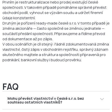
Prvním je restrukturalizace nebo prodej existující české
společnosti. V takovém případě pomáháme správně převést
obchodní podíl, vyhnout se výzvám soudu a udržet firemní
údaje konzistentní.
Druhým je pořízení ready-made české s.r.o. V tomto případě je
změna akcionáře — často společně se změnou jednatele —
součástí předání společnosti. Připravujeme a řídíme převod
od dokumentace až po zápis.
V obou scénářích je cíl stejný: řádně zdokumentovaná změna
vlastnictví, čistý zápis v obchodním rejstříku, správný záznam
skutečného majitele a struktura společnosti připravená pro
podnikání, bankovní služby i budoucí prověrku.
FAQ
Mohu převést vlastnictví v české s.r.o. bez
souhlasu ostatních vlastníků?
Záleží na kupujícím a na společenské smlouvě. Převod