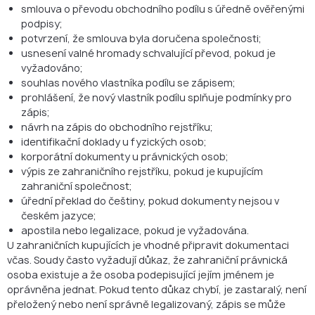
smlouva o převodu obchodního podílu s úředně ověřenými
podpisy;
potvrzení, že smlouva byla doručena společnosti;
usnesení valné hromady schvalující převod, pokud je
vyžadováno;
souhlas nového vlastníka podílu se zápisem;
prohlášení, že nový vlastník podílu splňuje podmínky pro
zápis;
návrh na zápis do obchodního rejstříku;
identifikační doklady u fyzických osob;
korporátní dokumenty u právnických osob;
výpis ze zahraničního rejstříku, pokud je kupujícím
zahraniční společnost;
úřední překlad do češtiny, pokud dokumenty nejsou v
českém jazyce;
apostila nebo legalizace, pokud je vyžadována.
U zahraničních kupujících je vhodné připravit dokumentaci
včas. Soudy často vyžadují důkaz, že zahraniční právnická
osoba existuje a že osoba podepisující jejím jménem je
oprávněna jednat. Pokud tento důkaz chybí, je zastaralý, není
přeložený nebo není správně legalizovaný, zápis se může