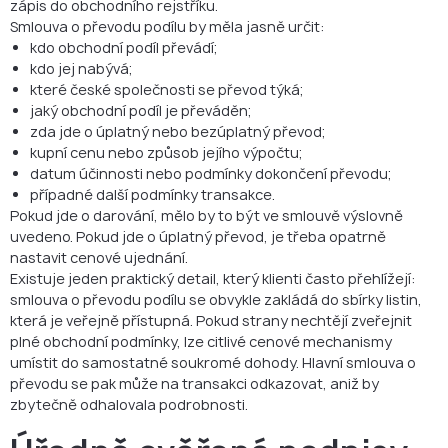
zápis do obchodního rejstříku.
Smlouva o převodu podílu by měla jasně určit:
kdo obchodní podíl převádí;
kdo jej nabývá;
které české společnosti se převod týká;
jaký obchodní podíl je převáděn;
zda jde o úplatný nebo bezúplatný převod;
kupní cenu nebo způsob jejího výpočtu;
datum účinnosti nebo podmínky dokončení převodu;
případné další podmínky transakce.
Pokud jde o darování, mělo by to být ve smlouvě výslovně
uvedeno. Pokud jde o úplatný převod, je třeba opatrně
nastavit cenové ujednání.
Existuje jeden praktický detail, který klienti často přehlížejí:
smlouva o převodu podílu se obvykle zakládá do sbírky listin,
která je veřejně přístupná. Pokud strany nechtějí zveřejnit
plné obchodní podmínky, lze citlivé cenové mechanismy
umístit do samostatné soukromé dohody. Hlavní smlouva o
převodu se pak může na transakci odkazovat, aniž by
zbytečně odhalovala podrobnosti.