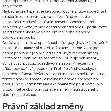
přesnější a rozlišuje různé formy vlastnictví podle typu
společnosti.
Nejběžnějším typem české společnosti je
s.r.o.
— společnost
s ručením omezeným. U s.r.o. se formálně nemluví o
akcionářích v přísném právním smyslu. Společnost má
společníky a každý z nich vlastní obchodní podíl —
podíl
. Proto
se při změně vlastníka v s.r.o. právně jedná o převod
obchodního podílu.
Česká
a.s.
— akciová společnost — funguje jinak. Má skutečné
akcionáře —
akcionáře
, kteří drží akcie —
akcie
. Akcie jsou
cenné papíry a jejich převod se řídí jiným mechanismem.
Tento rozdíl není pouze teoretický. Ovlivňuje dokumenty,
schvalovací postup, požadavky na zápis i v některých
případech daňové posouzení. Protože většina českých
společností vlastněných zahraničními klienty má formu s.r.o.,
tento článek se zaměřuje hlavně na převod obchodního
podílu v s.r.o. Termín
změna akcionáře
zde používáme jako
srozumitelné obchodní označení změny registrovaného
vlastníka společnosti.
Právní základ změny