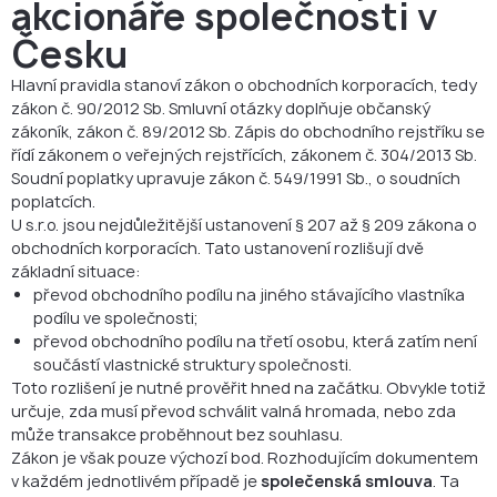
akcionáře společnosti v
Česku
Hlavní pravidla stanoví zákon o obchodních korporacích, tedy
zákon č. 90/2012 Sb. Smluvní otázky doplňuje občanský
zákoník, zákon č. 89/2012 Sb. Zápis do obchodního rejstříku se
řídí zákonem o veřejných rejstřících, zákonem č. 304/2013 Sb.
Soudní poplatky upravuje zákon č. 549/1991 Sb., o soudních
poplatcích.
U s.r.o. jsou nejdůležitější ustanovení § 207 až § 209 zákona o
obchodních korporacích. Tato ustanovení rozlišují dvě
základní situace:
převod obchodního podílu na jiného stávajícího vlastníka
podílu ve společnosti;
převod obchodního podílu na třetí osobu, která zatím není
součástí vlastnické struktury společnosti.
Toto rozlišení je nutné prověřit hned na začátku. Obvykle totiž
určuje, zda musí převod schválit valná hromada, nebo zda
může transakce proběhnout bez souhlasu.
Zákon je však pouze výchozí bod. Rozhodujícím dokumentem
v každém jednotlivém případě je
společenská smlouva
. Ta