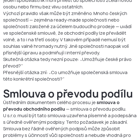
jeden spoluvlastník mohl přivést do společnosti zcela novou
osobu nebo firmu bez vlivu ostatních.
Výchozí pravidlo však může být změněno. Mnoho českých
společností — zejména ready-made společnosti nebo
společnosti založené za účelem budoucího prodeje — uvádí
ve společenské smlouvě, že obchodní podíly lze převádět
volně, a to i na třetí osoby. V takovém případě nemusí být
souhlas valné hromady nutný. Jiné společnosti naopak volí
přísnější úpravu a podmiňují i interní převody.
Skutečná otázka tedy nezní pouze: „Umožňuje české právo
převod?“
Přesnější otázka zní: „Co umožňuje společenská smlouva
této konkrétní společnosti?“
Smlouva o převodu podílu
Ústředním dokumentem celého procesu je
smlouva o
převodu obchodního podílu
— smlouva o převodu podílu.
U s.r.o. musí být tato smlouva uzavřena písemně a podepsána
s úředně ověřenými podpisy. Tento požadavek je zásadní.
Smlouva bez řádně ověřených podpisů může způsobit
problémy s účinností vůči společnosti a nebude vhodná pro