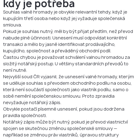
kdy je potřeba
Souhlas valné hromady je obvykle relevantní tehdy, když je
kupujícím třetí osoba nebo když jej vyžaduje společenská
smlouva.
Pokud je souhlas nutný, měl by být přijat předtím, než převod
nabude plné účinnosti. Usnesení musí odpovídat konkrétní
transakci a mělo by jasně identifikovat prodávajícího,
kupujícího, společnost a převáděný obchodní podíl.
Častou chybou je považovat schválení valnou hromadou za
složitý notářský postup. U většiny standardních převodů to
není nutné.
Nejvyšší soud ČR vyjasnil, že usnesení valné hromady, kterým
se uděluje souhlas s převodem obchodního podílu na osobu,
která není součástí společnosti jako vlastník podílu, samo o
sobě nemění společenskou smlouvu. Proto zpravidla
nevyžaduje notářský zápis.
Obvykle postačí písemné usnesení, pokud jsou dodržena
pravidla společnosti.
Notářský zápis může být nutný, pokud je převod vlastnictví
spojen se skutečnou změnou společenské smlouvy —
například se změnou práv vlastníků, úpravou struktury