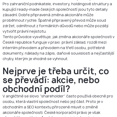
Pro zahraniční podnikatele, investory, holdingové struktury a
kupující ready-made českých společností jsou tyto detaily
zásadní. Dobře připravená změna akcionáře může
proběhnout rychle. Špatně připravený převod může soud
zdržet, odmítnout z formálních důvodů nebo může později
vytvořit právní nejistotu.
Tento průvodce vysvětluje, jak změna akcionáře společnosti v
České republice funguje v praxi: právní základ, rozdíl mezi
interním převodem a převodem na třetí osobu, potřebné
dokumenty, náklady na zápis, daňové souvislosti a nejčastější
chyby, kterým je vhodné se vyhnout.
Nejprve je třeba určit, co
se převádí: akcie, nebo
obchodní podíl?
V angličtině se slovo “shareholder” často používá obecně pro
osobu, která vlastní společnost nebo její část. Proto je v
obchodním a SEO kontextu přirozené mluvit o změně
akcionáře společnosti. České korporační právo je však