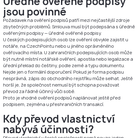
Úředně ověřené podpisy
jsou povinné
Požadavek na ověření podpisů patří mezi nejčastější zdroje
zbytečných problémů. Smlouva musí být podepsána s úředně
ověřenými podpisy — úředně ověřené podpisy.
U českých podepisujících osob lze ověření obvykle zajistit u
notáře, na CzechPointu nebo u jiného oprávněného
ověřovacího místa. U zahraničních podepisujících osob může
být nutné místní notářské ověření, apostila nebo legalizace a
úřední překlad do češtiny, podle země a typu dokumentu.
Nejde jen o formální doporučení. Pokud je forma podpisu
nesprávná, zápis do obchodního rejstříku může selhat. Ještě
horší je, že společnost nemusí být schopna považovat
převod za řádně účinný vůči sobě.
Proto je vhodné ověření podpisů naplánovat ještě před
podpisem, zejména u přeshraničních transakcí.
Kdy převod vlastnictví
nabývá účinnosti?
Převod vlastnictví v české společnosti nemá pouze jeden