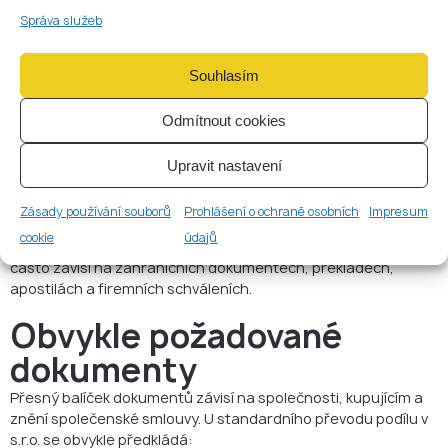
rejstříku
Správa služeb
Návrh se podává příslušnému rejstříkovému soudu spolu s
požadovanými přílohami.
Souhlasím
8. Kontrola evidence
Odmítnout cookies
skutečných majitelů
Pokud převod mění konečného vlastníka nebo osobu
Upravit nastavení
vykonávající kontrolu, je třeba aktualizovat záznam v evidenci
skutečných majitelů.
Zásady používání souborů
Prohlášení o ochraně osobních
Impresum
U jednoduché transakce mezi českými osobami může proces
cookie
údajů
postupovat rychle. U mezinárodní transakce časový rámec
často závisí na zahraničních dokumentech, překladech,
apostilách a firemních schváleních.
Obvykle požadované
dokumenty
Přesný balíček dokumentů závisí na společnosti, kupujícím a
znění společenské smlouvy. U standardního převodu podílu v
s.r.o. se obvykle předkládá: