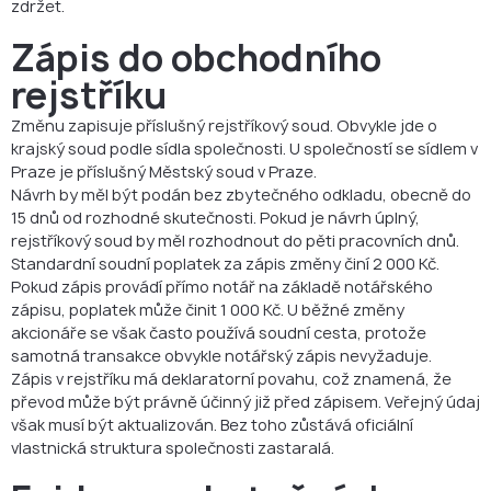
zdržet.
Zápis do obchodního
rejstříku
Změnu zapisuje příslušný rejstříkový soud. Obvykle jde o
krajský soud podle sídla společnosti. U společností se sídlem v
Praze je příslušný Městský soud v Praze.
Návrh by měl být podán bez zbytečného odkladu, obecně do
15 dnů od rozhodné skutečnosti. Pokud je návrh úplný,
rejstříkový soud by měl rozhodnout do pěti pracovních dnů.
Standardní soudní poplatek za zápis změny činí 2 000 Kč.
Pokud zápis provádí přímo notář na základě notářského
zápisu, poplatek může činit 1 000 Kč. U běžné změny
akcionáře se však často používá soudní cesta, protože
samotná transakce obvykle notářský zápis nevyžaduje.
Zápis v rejstříku má deklaratorní povahu, což znamená, že
převod může být právně účinný již před zápisem. Veřejný údaj
však musí být aktualizován. Bez toho zůstává oficiální
vlastnická struktura společnosti zastaralá.