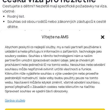
Cestujete s dětmi? Nezletilí mají specifické požadavky na víza,
včetně:
Rodný list.
Souhlas od obou rodičů nebo zákonných zástupců k cestě
dítěte.
Kopie pasů nebo průkazů totožnosti rodičů.
Vítejte na AMS
Ujistěte se, že máte veškerou nezbytnou dokumentaci,
abyste usnadnili hladký proces žádosti o víza pro vaše děti.
Abychom poskytli co nejlepší služby, my a naši partneři používáme k
Jak podat žádost o
ukládání a/nebo přístupu k informacím o zařízeních, technologie jako
soubory cookies. Souhlas s těmito technologiemi nám a našim
krátkodobé české vízum?
partnerům umožní zpracovávat osobní údaje, jako je chování při
procházení nebo jedinečná ID na tomto webu. Nesouhlas nebo odvolání
Proces podání žádosti o krátkodobé vízum do České republiky
souhlasu může nepříznivě ovlivnit určité vlastnosti a funkce.
Kliknutím níže vyjádřete souhlas s výše uvedeným nebo proveďte
zahrnuje několik kroků:
podrobnější rozhodnutí. Vaše volby budou použity pouze na tomto
Zjistěte, zda potřebujete krátkodobé vízum pro Českou
webu. Nastavení můžete kdykoli změnit, včetně odvolání souhlasu,
republiku.
pomocí přepínačů v Zásadách cookies nebo kliknutím na tlačítko
Vyberte vhodnou kategorii víza pro vaši návštěvu České
Spravovat souhlas ve spodní části obrazovky.
republiky.
Zjistěte správné místo pro podání žádosti o vízum do
Správa služeb
České republiky.