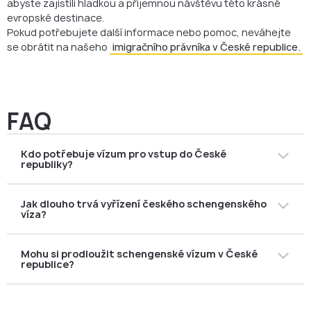
abyste zajistili hladkou a příjemnou návštěvu této krásné
evropské destinace.
Pokud potřebujete další informace nebo pomoc, neváhejte
se obrátit na našeho
imigračního právníka v České republice.
FAQ
Kdo potřebuje vízum pro vstup do České
republiky?
Cestovatelé z přibližně 105 zemí mimo EU/EHP potřebují
Jak dlouho trvá vyřízení českého schengenského
pro vstup do České republiky schengenské vízum. Vždy
víza?
si ověřte, zda se to vztahuje i na vaši zemi.
Standardní doba zpracování je přibližně 15 dní, ale může
Mohu si prodloužit schengenské vízum v České
se prodloužit až na 30 dní nebo více v závislosti na
republice?
období a místě podání žádosti.
Ano, ale pouze ve výjimečných případech (nečekané
události, nouze nebo nové závažné důvody). Žádost se