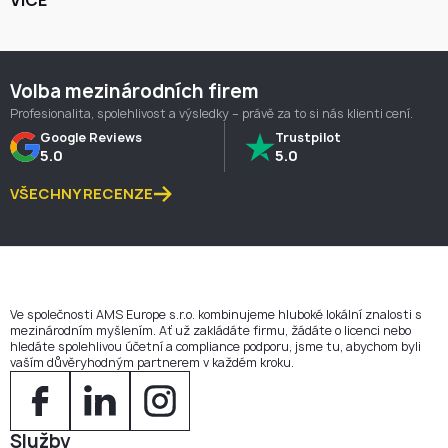
VÍCE
Volba mezinárodních firem
Profesionalita, spolehlivost a výsledky – právě za to si nás klienti cení.
Google Reviews
Trustpilot
5.0
5.0
VŠECHNY RECENZE
Ve společnosti AMS Europe s.r.o. kombinujeme hluboké lokální znalosti s
mezinárodním myšlením. Ať už zakládáte firmu, žádáte o licenci nebo
hledáte spolehlivou účetní a compliance podporu, jsme tu, abychom byli
vaším důvěryhodným partnerem v každém kroku.
Služby