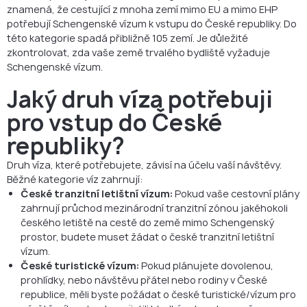
znamená, že cestující z mnoha zemí mimo EU a mimo EHP
potřebují Schengenské vízum k vstupu do České republiky. Do
této kategorie spadá přibližně 105 zemí. Je důležité
zkontrolovat, zda vaše země trvalého bydliště vyžaduje
Schengenské vízum.
Jaký druh víza potřebuji
pro vstup do České
republiky?
Druh víza, které potřebujete, závisí na účelu vaší návštěvy.
Běžné kategorie víz zahrnují:
České tranzitní letištní vízum:
Pokud vaše cestovní plány
zahrnují průchod mezinárodní tranzitní zónou jakéhokoli
českého letiště na cestě do země mimo Schengenský
prostor, budete muset žádat o české tranzitní letištní
vízum.
České turistické vízum:
Pokud plánujete dovolenou,
prohlídky, nebo návštěvu přátel nebo rodiny v České
republice, měli byste požádat o české turistické/vízum pro