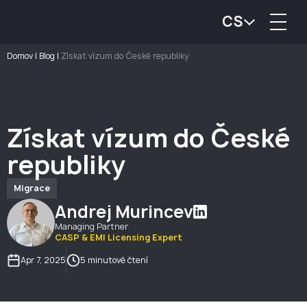
CS
Domov
|
Blog
|
Získat vízum do České republiky
Získat vízum do České
republiky
Migrace
Andrej Murincev
Managing Partner
CASP & EMI Licensing Expert
Apr 7, 2025
5 minutové čtení