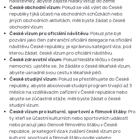
návštěvníky, abyste zajistili hladký vstup do země.
České obchodní vízum:
Pokud se váš výlet do České
republiky týká účasti na obchodních schůzkách nebo
jiných obchodních aktivitách, měli byste žádat o české
obchodní vízum.
České vízum pro oficiální návštěvu:
Pokud jste byli
pozváni jako člen zahraniční oficiální delegace na oficiální
návštěvu České republiky, je správnou kategorií víza, pod
kterou žádat, české vízum pro oficiální návštěvu.
České zdravotní vízum:
Pokud hledáte léčbu v české
nemocnici, ujistěte se, že žádáte o české lékařské vízum,
abyste usnadnili svou cestu k lékařské péči.
České studijní vízum:
Pokud se přestěhujete do České
republiky, abyste absolvovali studijní program trvající až 3
měsíce na vzdělávacím zařízení v České republice nebo
abyste se zúčastnili stáže, měli byste žádat o české
studijní vízum.
České vízum pro kulturní, sportovní a filmové štáby:
Pro
ty, kteří se účastní kulturních nebo sportovních událostí
nebo pracují jako členové filmového štábu v České
republice, je kategorií víza k zvážení české vízum pro
kulturní, sportovní a filmové štáby podle vašeho