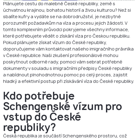
Plánujete cestu do malebné České republiky, země s
Jak dlouho můžeme zůstat v České republice bez víza?
úchvatnou krajinou, bohatou historií a živou kulturou? Než si
sbalíte kufry a vydáte se na dobrodružství, je nezbytné
Mohu prodloužit své Schengenské vízum v České republice?
porozumět požadavkům na víza a procesu jejich žádosti. V
FAQ
tomto komplexním průvodci pokryjeme všechny informace,
které potřebujete vědět o získání víza pro Českou republiku.
Pokud plánujete získat vízum do České republiky,
doporučujeme vám kontaktovat našeho imigračního právníka
v České republice. Naši zkušení profesionálové mohou
poskytnout odborné rady, pomoci vám sebrat potřebné
dokumenty v souladu s imigračními předpisy České republiky
a nabídnout plnohodnotnou pomoc po celý proces, zajistit
hladký a efektivní postup při získávání víza do České republiky.
Kdo potřebuje
Schengenské vízum pro
vstup do České
republiky?
Česká republika je součástí Schengenského prostoru, což