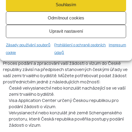
Vyplňte a vytiskněte formulář žádosti o vízum do České
Souhlasím
republiky.
Seberte veškeré potřebné dokumenty pro vaši žádost o
Odmítnout cookies
vízum do České republiky.
Domluvte si termín pro podání žádosti o vízum.
Zúčastněte se svého naplánovaného pohovoru o vízu.
Upravit nastavení
Kde podat žádost o
Zásady používání souborů
Prohlášení o ochraně osobních
Impresum
krátkodobé české vízum?
cookie
údajů
Proces podání a zpracování vaší žádosti o vízum do České
republiky závisí na předpisech stanovených českými úřady ve
vaší zemi trvalého bydliště. Můžete potřebovat podat žádost
prostřednictvím jedné z následujících možností:
České velvyslanectví nebo konzulát nacházející se ve vaší
zemi trvalého bydliště.
Visa Application Center určený Českou republikou pro
podání žádosti o vízum.
Velvyslanectví nebo konzulát jiné země Schengenského
prostoru, které Česká republika pověřila postupy podání
žádosti o vízum.