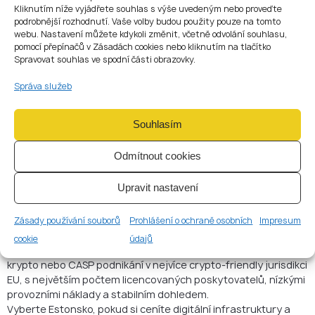
Kliknutím níže vyjádřete souhlas s výše uvedeným nebo proveďte
Litva
15 %
Velmi
Středn
Středn
Rychlý
podrobnější rozhodnutí. Vaše volby budou použity pouze na tomto
(5 %
rychlá
í–
í–
EU
webu. Nastavení můžete kdykoli změnit, včetně odvolání souhlasu,
pomocí přepínačů v Zásadách cookies nebo kliknutím na tlačítko
SME)
vysoká
vysoká
passp
Spravovat souhlas ve spodní části obrazovky.
orting
Správa služeb
Nizoze
19–
Pomalá
Velmi
Vysok
Renom
msko
25,8 %
–
vysoká
á
ované
Souhlasím
středn
scale-
í
upy
Odmítnout cookies
Závěr
Upravit nastavení
Při výběru správné jurisdikce v EU pro váš fintech startup
vyvažte daňovou optimalizaci, rychlost licencování a
Zásady používání souborů
Prohlášení o ochraně osobních
Impresum
regulatorní prostředí.
cookie
údajů
✅ Zvolte Českou republiku, pokud je vaší prioritou spuštění
krypto nebo CASP podnikání v nejvíce crypto-friendly jurisdikci
EU, s největším počtem licencovaných poskytovatelů, nízkými
provozními náklady a stabilním dohledem.
Vyberte Estonsko, pokud si ceníte digitální infrastruktury a