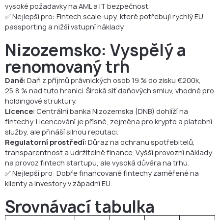
vysoké požadavky na AML a IT bezpečnost.
✅ Nejlepší pro: Fintech scale-upy, které potřebují rychlý EU
passporting a nižší vstupní náklady.
Nizozemsko: Vyspělý a
renomovaný trh
Daně:
Daň z příjmů právnických osob 19 % do zisku €200k,
25,8 % nad tuto hranici. Široká síť daňových smluv, vhodné pro
holdingové struktury.
Licence:
Centrální banka Nizozemska (DNB) dohlíží na
fintechy. Licencování je přísné, zejména pro krypto a platební
služby, ale přináší silnou reputaci.
Regulatorní prostředí:
Důraz na ochranu spotřebitelů,
transparentnost a udržitelné finance. Vyšší provozní náklady
na provoz fintech startupu, ale vysoká důvěra na trhu.
✅ Nejlepší pro: Dobře financované fintechy zaměřené na
klienty a investory v západní EU.
Srovnávací tabulka