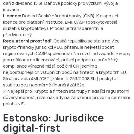
daň z dividend 15 %. Daňové pobídky pro výzkum, vývoj a
inovace.
Licence:
Dohled České národní banky (ČNB). K dispozici
licence pro platební instituce, EMI, CASP (poskytovatelé
služeb s kryptoaktivy). Proces je transparentní a
předvídatelný.
Regulatorní prostředí:
Česká republika se stala nejvíce
krypto-friendly jurisdikcí v EU, přitahuje největší počet
registrovaných CASP společností. Na rozdíl od západní Evropy
jsou náklady na licencování, právní podporu a průběžný
compliance výrazně nižší, což činí ČR jedním z
nejdostupnějších vstupních bodů na fintech a krypto trh EU.
Silná pravidla AML/CFT (zákon č. 253/2008 Sb.) poskytují
stabilitu bez nadměrné finanční zátěže.
✅ Nejlepší pro: Krypto a fintech startupy hledající regulatorní
důvěryhodnost, nižší náklady na založení a provoz a centrální
polohu v EU.
Estonsko: Jurisdikce
digital-first