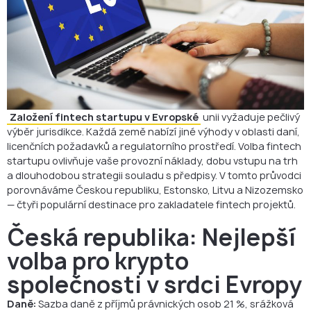
Založení fintech startupu v Evropské
unii vyžaduje pečlivý
výběr jurisdikce. Každá země nabízí jiné výhody v oblasti daní,
licenčních požadavků a regulatorního prostředí. Volba fintech
startupu ovlivňuje vaše provozní náklady, dobu vstupu na trh
a dlouhodobou strategii souladu s předpisy. V tomto průvodci
porovnáváme Českou republiku, Estonsko, Litvu a Nizozemsko
— čtyři populární destinace pro zakladatele fintech projektů.
Česká republika: Nejlepší
volba pro krypto
společnosti v srdci Evropy
Daně:
Sazba daně z příjmů právnických osob 21 %, srážková