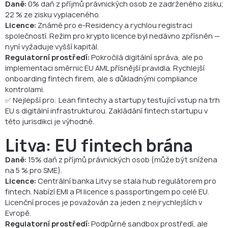
Daně:
0% daň z příjmů právnických osob ze zadrženého zisku;
22 % ze zisku vyplaceného.
Licence:
Známé pro e-Residency a rychlou registraci
společností. Režim pro krypto licence byl nedávno zpřísněn —
nyní vyžaduje vyšší kapitál.
Regulatorní prostředí:
Pokročilá digitální správa, ale po
implementaci směrnic EU AML přísnější pravidla. Rychlejší
onboarding fintech firem, ale s důkladnými compliance
kontrolami.
✅ Nejlepší pro: Lean fintechy a startupy testující vstup na trh
EU s digitální infrastrukturou. Zakládání fintech startupu v
této jurisdikci je výhodné.
Litva: EU fintech brána
Daně:
15% daň z příjmů právnických osob (může být snížena
na 5 % pro SME).
Licence:
Centrální banka Litvy se stala hub regulátorem pro
fintech. Nabízí EMI a PI licence s passportingem po celé EU.
Licenční proces je považován za jeden z nejrychlejších v
Evropě.
Regulatorní prostředí:
Podpůrné sandbox prostředí, ale