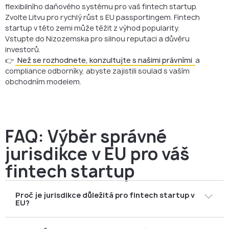
flexibilního daňového systému pro vaš fintech startup.
Zvolte Litvu pro rychlý růst s EU passportingem. Fintech
startup v této zemi může těžit z výhod popularity.
Vstupte do Nizozemska pro silnou reputaci a důvěru
investorů.
👉
Než se rozhodnete, konzultujte s našimi právními
a
compliance odborníky, abyste zajistili soulad s vaším
obchodním modelem.
FAQ: Výběr správné
jurisdikce v EU pro váš
fintech startup
Proč je jurisdikce důležitá pro fintech startup v
EU?
Volba jurisdikce ovlivňuje vaše daňové povinnosti,