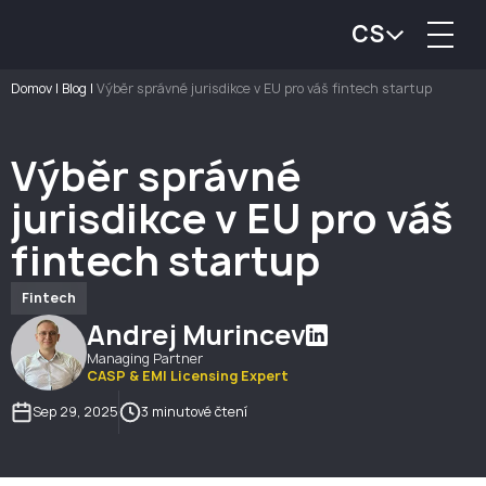
CS
Domov
|
Blog
|
Výběr správné jurisdikce v EU pro váš fintech startup
Výběr správné
jurisdikce v EU pro váš
fintech startup
Fintech
Andrej Murincev
Managing Partner
CASP & EMI Licensing Expert
Sep 29, 2025
3 minutové čtení