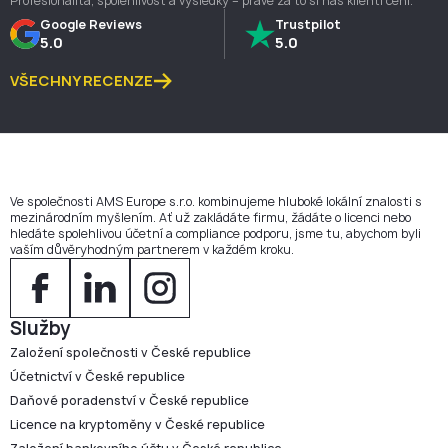
Profesionalita, spolehlivost a výsledky – právě za to si nás klienti cení.
Google Reviews
Trustpilot
5.0
5.0
VŠECHNY RECENZE
Ve společnosti AMS Europe s.r.o. kombinujeme hluboké lokální znalosti s
mezinárodním myšlením. Ať už zakládáte firmu, žádáte o licenci nebo
hledáte spolehlivou účetní a compliance podporu, jsme tu, abychom byli
vaším důvěryhodným partnerem v každém kroku.
Služby
Založení společnosti v České republice
Účetnictví v České republice
Daňové poradenství v České republice
Licence na kryptoměny v České republice