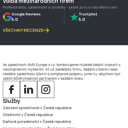
Volba mezinárodních firem
Profesionalita, spolehlivost a výsledky – právě za to si nás klienti cení.
Google Reviews
Trustpilot
5.0
5.0
VŠECHNY RECENZE
Ve společnosti AMS Europe s.r.o. kombinujeme hluboké lokální znalosti s
mezinárodním myšlením. Ať už zakládáte firmu, žádáte o licenci nebo
hledáte spolehlivou účetní a compliance podporu, jsme tu, abychom byli
vaším důvěryhodným partnerem v každém kroku.
Služby
Založení společnosti v České republice
Účetnictví v České republice
Daňové poradenství v České republice