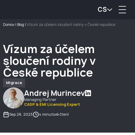
CS
Domov
|
Blog
|
Vízum za účelem sloučení rodiny v České republice
Vízum za účelem
sloučení rodiny v
České republice
Migrace
Andrej Murincev
Managing Partner
CASP & EMI Licensing Expert
Sep 26, 2023
4 minutové čtení