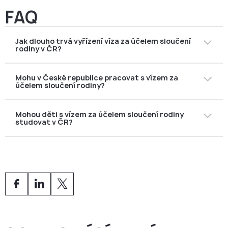
FAQ
Jak dlouho trvá vyřízení víza za účelem sloučení
rodiny v ČR?
Průměrná doba vyřízení je
90–120 dnů
. Abyste předešli
Mohu v České republice pracovat s vízem za
zpožděním, doporučuje se podat žádost s
účelem sloučení rodiny?
dostatečným předstihem.
Ano. Držitelé víza za účelem sloučení rodiny mají
stejná
Mohou děti s vízem za účelem sloučení rodiny
pracovní práva jako občané ČR
a nepotřebují
studovat v ČR?
samostatné pracovní povolení (zaměstnaneckou nebo
modrou kartu).
Ano. Děti a nezaopatření rodinní příslušníci mohou
studovat na českých školách a univerzitách
se
stejnými právy jako místní občané.