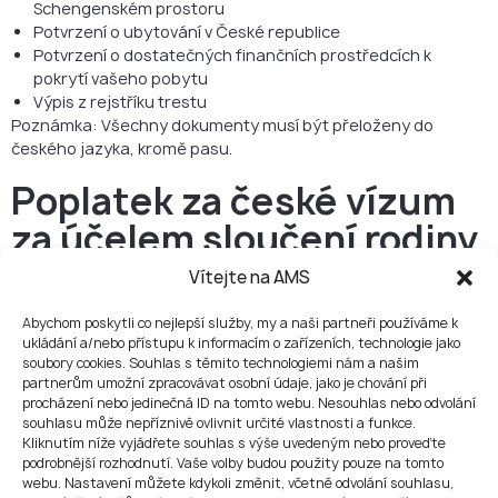
Schengenském prostoru
Potvrzení o ubytování v České republice
Potvrzení o dostatečných finančních prostředcích k
pokrytí vašeho pobytu
Výpis z rejstříku trestu
Poznámka: Všechny dokumenty musí být přeloženy do
českého jazyka, kromě pasu.
Poplatek za české vízum
za účelem sloučení rodiny
Poplatek za vízum za účelem sloučení rodiny v České
Vítejte na AMS
republice činí 2 500 Kč. Děti, které jsou mladší než 6 let, nejsou
povinné platit poplatek za vízum.
Abychom poskytli co nejlepší služby, my a naši partneři používáme k
ukládání a/nebo přístupu k informacím o zařízeních, technologie jako
Doba zpracování
soubory cookies. Souhlas s těmito technologiemi nám a našim
partnerům umožní zpracovávat osobní údaje, jako je chování při
Doba zpracování víza za účelem sloučení rodiny v České
procházení nebo jedinečná ID na tomto webu. Nesouhlas nebo odvolání
republice se pohybuje od 90 do 120 dnů. Je vhodné začít
souhlasu může nepříznivě ovlivnit určité vlastnosti a funkce.
Kliknutím níže vyjádřete souhlas s výše uvedeným nebo proveďte
žádost o vízum podávat s dostatečným předstihem před
podrobnější rozhodnutí. Vaše volby budou použity pouze na tomto
plánovaným sloučením, abyste zajistili hladký průběh
webu. Nastavení můžete kdykoli změnit, včetně odvolání souhlasu,
procesu.