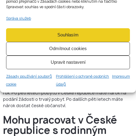
pomocí přepínačů v Zásadách cookies nebo kliknutím na tlačítko
Spravovat souhlas ve spodní části obrazovky.
Vstup do České republiky
Správa služeb
Jakmile bude vaše vízum schváleno, můžete vstoupit do
České republiky. Po příjezdu buďte připraveni se registrovat u
cizinecké policie do tří dnů od vašeho příjezdu.
Souhlasím
Platnost českého víza za
Odmítnout cookies
účelem sloučení rodiny
Upravit nastavení
Když podáte žádost o sloučení rodiny, obdržíte dlouhodobé
povolení k pobytu v České republice. Délka jeho platnosti
Zásady používání souborů
Prohlášení o ochraně osobních
Impresum
odpovídá platnosti povolení k pobytu vašeho partnera, se
cookie
údajů
kterým se slučujete. Tato doba platnosti je minimálně jeden
rok. Po pěti letech pobytu v České republice máte nárok na
podání žádosti o trvalý pobyt. Po dalších pěti letech máte
nárok dostat české občanství.
Mohu pracovat v České
republice s rodinným