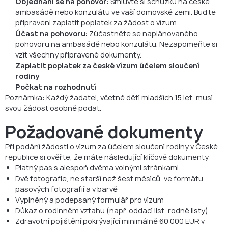
Objednání se na pohovor:
Smluvte si schůzku na české
ambasádě nebo konzulátu ve vaší domovské zemi. Buďte
připraveni zaplatit poplatek za žádost o vízum.
Účast na pohovoru:
Zúčastněte se naplánovaného
pohovoru na ambasádě nebo konzulátu. Nezapomeňte si
vzít všechny připravené dokumenty.
Zaplatit poplatek za české vízum účelem sloučení
rodiny
Počkat na rozhodnutí
Poznámka: Každý žadatel, včetně dětí mladších 15 let, musí
svou žádost osobně podat.
Požadované dokumenty
Při podání žádosti o vízum za účelem sloučení rodiny v České
republice si ověřte, že máte následující klíčové dokumenty:
Platný pas s alespoň dvěma volnými stránkami
Dvě fotografie, ne starší než šest měsíců, ve formátu
pasových fotografií a v barvě
Vyplněný a podepsaný formulář pro vízum
Důkaz o rodinném vztahu (např. oddací list, rodné listy)
Zdravotní pojištění pokrývající minimálně 60 000 EUR v