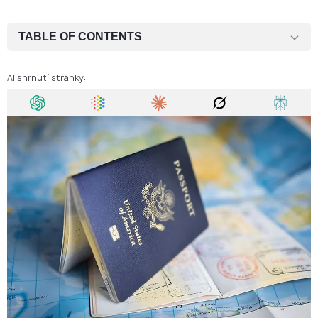
TABLE OF CONTENTS
Kdo může požádat o vízum za účelem sloučení rodiny v České
republice?
AI shrnutí stránky:
Jak požádat o vízum za účelem sloučeni rodiny v České republice
Požadované dokumenty
Poplatek za české vízum za účelem sloučení rodiny
Doba zpracování
Vstup do České republiky
Platnost českého víza za účelem sloučení rodiny
Mohu pracovat v České republice s rodinným vízem?
Mohu studovat v České republice s rodinným vízem?