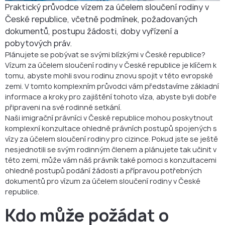
FAQ
Praktický průvodce vízem za účelem sloučení rodiny v
České republice, včetně podmínek, požadovaných
dokumentů, postupu žádosti, doby vyřízení a
pobytových práv.
Plánujete se pobývat se svými blízkými v České republice?
Vízum za účelem sloučení rodiny v České republice je klíčem k
tomu, abyste mohli svou rodinu znovu spojit v této evropské
zemi. V tomto komplexním průvodci vám představíme základní
informace a kroky pro zajištění tohoto víza, abyste byli dobře
připraveni na své rodinné setkání.
Naši imigrační právníci v České republice mohou poskytnout
komplexní konzultace ohledně právních postupů spojených s
vízy za účelem sloučení rodiny pro cizince. Pokud jste se ještě
nesjednotili se svým rodinným členem a plánujete tak učinit v
této zemi, může vám náš právník také pomoci s konzultacemi
ohledně postupů podání žádosti a přípravou potřebných
dokumentů pro vízum za účelem sloučení rodiny v České
republice.
Kdo může požádat o