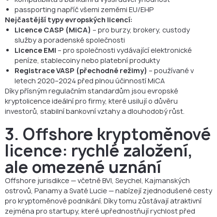
passporting napříč všemi zeměmi EU/EHP
Nejčastější typy evropských licencí:
Licence CASP (MiCA)
– pro burzy, brokery, custody
služby a poradenské společnosti
Licence EMI
– pro společnosti vydávající elektronické
peníze, stablecoiny nebo platební produkty
Registrace VASP (přechodné režimy)
– používané v
letech 2020–2024 před plnou účinností MiCA
Díky přísným regulačním standardům jsou evropské
kryptolicence ideální pro firmy, které usilují o důvěru
investorů, stabilní bankovní vztahy a dlouhodobý růst.
3. Offshore kryptoměnové
licence: rychlé založení,
ale omezené uznání
Offshore jurisdikce — včetně BVI, Seychel, Kajmanských
ostrovů, Panamy a Svaté Lucie — nabízejí zjednodušené cesty
pro kryptoměnové podnikání. Díky tomu zůstávají atraktivní
zejména pro startupy, které upřednostňují rychlost před