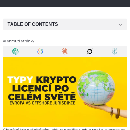
TABLE OF CONTENTS
1. Jaké jsou hlavní typy kryptoměnových licencí ve světě?
AI shrnutí stránky:
2. Evropské kryptoměnové licence: MiCA, VASP, EMI a další
3. Offshore kryptoměnové licence: rychlé založení, ale omezené
uznání
4. Evropa vs. offshore: jaký je skutečný rozdíl?
5. Která varianta odpovídá vašemu obchodnímu modelu?
Závěrečné shrnutí: jak zvolit správnou licenční strategii
FAQ: Typy kryptoměnových licencí po celém světě
Globální trh s digitálními aktivy nadále rychle roste, a proto se