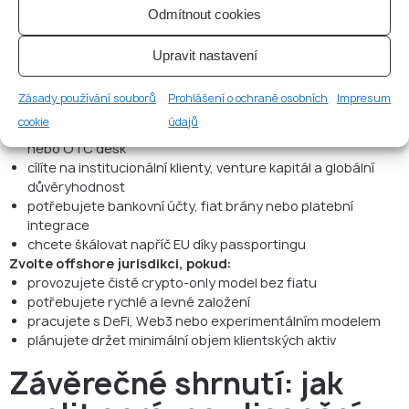
5. Která varianta odpovídá
Odmítnout cookies
vašemu obchodnímu
Upravit nastavení
modelu?
Zásady používání souborů
Prohlášení o ochraně osobních
Impresum
Zvolte evropskou kryptolicenci, pokud:
cookie
údajů
plánujete poskytovat custody služby, provozovat burzu
nebo OTC desk
cílíte na institucionální klienty, venture kapitál a globální
důvěryhodnost
potřebujete bankovní účty, fiat brány nebo platební
integrace
chcete škálovat napříč EU díky passportingu
Zvolte offshore jurisdikci, pokud:
provozujete čistě crypto-only model bez fiatu
potřebujete rychlé a levné založení
pracujete s DeFi, Web3 nebo experimentálním modelem
plánujete držet minimální objem klientských aktiv
Závěrečné shrnutí: jak