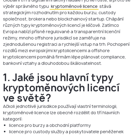
výběr správného typu
kryptoměnové licence
stává
strategickým rozhodnutím pro každou burzu, custody
společnost, brokera nebo blockchainový startup. Chápání
různých typy kryptoměnových licencí je klíčové. Zatímco
Evropa nabízí přísně regulované a transparentní licenční
režimy, mnoho offshore jurisdikcí se zaměřuje na
zjednodušenou registraci a rychlejší vstup na trh. Pochopení
rozdílů mezi evropskými kryptolicencemi a offshore
kryptolicencemi pomáhá firmám lépe plánovat compliance,
bankovní vztahy a dlouhodobou škálovatelnost.
1. Jaké jsou hlavní typy
kryptoměnových licencí
ve světě?
Ačkoli jednotlivé jurisdikce používají vlastní terminologii,
kryptoměnové licence lze obecně rozdělit do tří hlavních
kategorií:
licence pro burzy a obchodní platformy
licence pro custody služby a poskytovatele peněženek