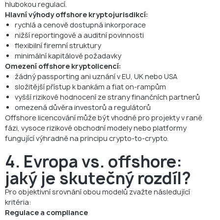
hlubokou regulací.
Hlavní výhody offshore kryptojurisdikcí:
rychlá a cenově dostupná inkorporace
nižší reportingové a auditní povinnosti
flexibilní firemní struktury
minimální kapitálové požadavky
Omezení offshore kryptolicencí:
žádný passporting ani uznání v EU, UK nebo USA
složitější přístup k bankám a fiat on-rampům
vyšší rizikové hodnocení ze strany finančních partnerů
omezená důvěra investorů a regulátorů
Offshore licencování může být vhodné pro projekty v rané
fázi, vysoce rizikové obchodní modely nebo platformy
fungující výhradně na principu crypto-to-crypto.
4. Evropa vs. offshore:
jaký je skutečný rozdíl?
Pro objektivní srovnání obou modelů zvažte následující
kritéria:
Regulace a compliance