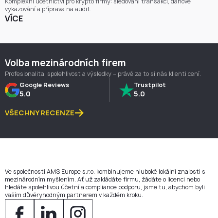
Komplexní účetnictví pro krypto firmy: sledování transakcí, daňové
vykazování a příprava na audit.
VÍCE
Volba mezinárodních firem
Profesionalita, spolehlivost a výsledky – právě za to si nás klienti cení.
Google Reviews
Trustpilot
5.0
5.0
VŠECHNY RECENZE
Ve společnosti AMS Europe s.r.o. kombinujeme hluboké lokální znalosti s
mezinárodním myšlením. Ať už zakládáte firmu, žádáte o licenci nebo
hledáte spolehlivou účetní a compliance podporu, jsme tu, abychom byli
vaším důvěryhodným partnerem v každém kroku.