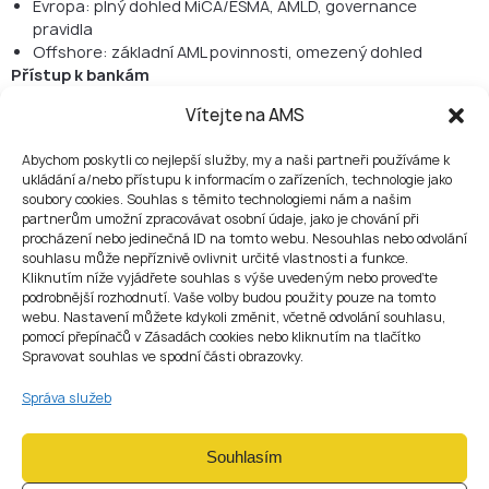
Evropa: plný dohled MiCA/ESMA, AMLD, governance
pravidla
Offshore: základní AML povinnosti, omezený dohled
Přístup k bankám
Evropa: výrazně lepší akceptace ze strany EU, švýcarských
Vítejte na AMS
a britských bank
Offshore: účty jsou často označeny jako high-risk nebo
Abychom poskytli co nejlepší služby, my a naši partneři používáme k
odmítnuty
ukládání a/nebo přístupu k informacím o zařízeních, technologie jako
Dosah na trh
soubory cookies. Souhlas s těmito technologiemi nám a našim
Evropa: celoevropský passporting + globální kredibilita
partnerům umožní zpracovávat osobní údaje, jako je chování při
Offshore: uznání se liší, expanze vyžaduje nové
procházení nebo jedinečná ID na tomto webu. Nesouhlas nebo odvolání
licencování
souhlasu může nepříznivě ovlivnit určité vlastnosti a funkce.
Kliknutím níže vyjádřete souhlas s výše uvedeným nebo proveďte
Čas vstupu na trh
podrobnější rozhodnutí. Vaše volby budou použity pouze na tomto
Evropa: 6–12 měsíců v závislosti na jurisdikci
webu. Nastavení můžete kdykoli změnit, včetně odvolání souhlasu,
Offshore: 1–6 týdnů
pomocí přepínačů v Zásadách cookies nebo kliknutím na tlačítko
Náklady
Spravovat souhlas ve spodní části obrazovky.
Evropa: vyšší náklady na compliance a provoz
Offshore: nižší počáteční i průběžné náklady
Správa služeb
Volba mezi evropskou kryptolicencí a offshore jurisdikcí proto
závisí na vašich cílech: regulatorní stabilita vs. provozní
Souhlasím
flexibilita.