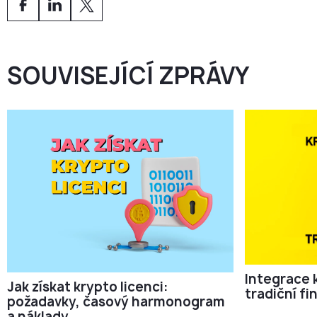
lepší bankovní možnosti nebo přístup na trh EU. Tento
hybridní přístup je stále běžnější mezi Web3 a fintech
projekty.
SOUVISEJÍCÍ ZPRÁVY
Integrace 
Jak získat krypto licenci:
tradiční f
požadavky, časový harmonogram
a náklady