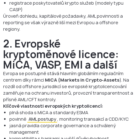
registrace poskytovatelů krypto služeb (modely typu
CASP)
Úroveň dohledu, kapitálové požadavky, AML povinnosti a
reporting se však výrazně liší mezi Evropou a offshore
regiony.
2. Evropské
kryptoměnové licence:
MiCA, VASP, EMI a další
Evropa se postupně stává hlavním globálním regulačním
centrem díky rámci
MiCA (Markets in Crypto-Assets
). Na
rozdíl od offshore jurisdikcí se evropské kryptolicencování
zaměřuje na ochranu investorů, provozní transparentnost a
přísné AML/CFT kontroly.
Klíčové vlastnosti evropských kryptolicencí:
plná shoda s MiCA a standardy ESMA
povinné
AML postupy
, monitoring transakcí a CDD/KYC
jasná pravidla corporate governance a schválený
management
kompatibilita s bankami a vyšší důvěryhodnost