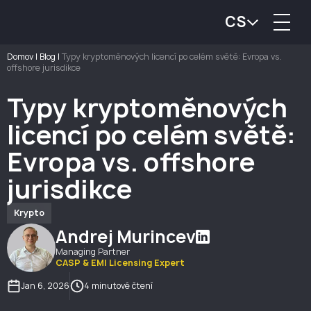
CS
Domov
|
Blog
|
Typy kryptoměnových licencí po celém světě: Evropa vs.
offshore jurisdikce
Typy kryptoměnových
licencí po celém světě:
Evropa vs. offshore
jurisdikce
Krypto
Andrej Murincev
Managing Partner
CASP & EMI Licensing Expert
Jan 6, 2026
4 minutové čtení