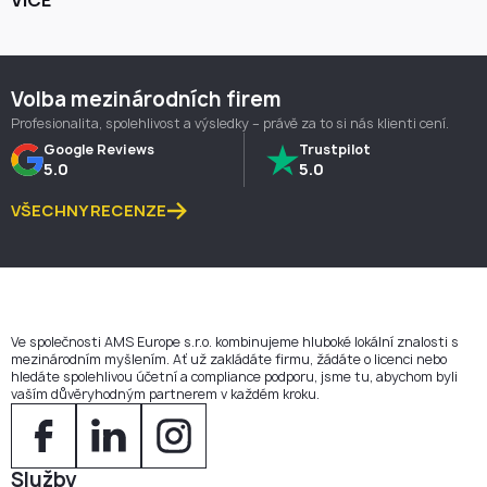
VÍCE
Volba mezinárodních firem
Profesionalita, spolehlivost a výsledky – právě za to si nás klienti cení.
Google Reviews
Trustpilot
5.0
5.0
VŠECHNY RECENZE
Ve společnosti AMS Europe s.r.o. kombinujeme hluboké lokální znalosti s
mezinárodním myšlením. Ať už zakládáte firmu, žádáte o licenci nebo
hledáte spolehlivou účetní a compliance podporu, jsme tu, abychom byli
vaším důvěryhodným partnerem v každém kroku.
Služby