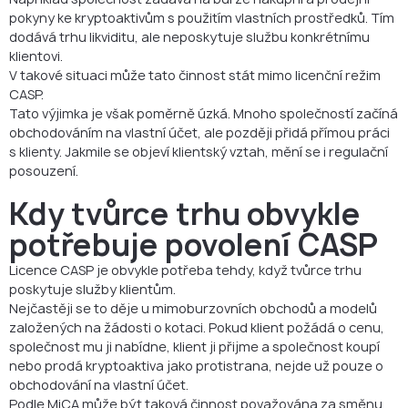
pokyny ke kryptoaktivům s použitím vlastních prostředků. Tím
dodává trhu likviditu, ale neposkytuje službu konkrétnímu
klientovi.
V takové situaci může tato činnost stát mimo licenční režim
CASP.
Tato výjimka je však poměrně úzká. Mnoho společností začíná
obchodováním na vlastní účet, ale později přidá přímou práci
s klienty. Jakmile se objeví klientský vztah, mění se i regulační
posouzení.
Kdy tvůrce trhu obvykle
potřebuje povolení CASP
Licence CASP je obvykle potřeba tehdy, když tvůrce trhu
poskytuje služby klientům.
Nejčastěji se to děje u mimoburzovních obchodů a modelů
založených na žádosti o kotaci. Pokud klient požádá o cenu,
společnost mu ji nabídne, klient ji přijme a společnost koupí
nebo prodá kryptoaktiva jako protistrana, nejde už pouze o
obchodování na vlastní účet.
Podle MiCA může být taková činnost považována za směnu