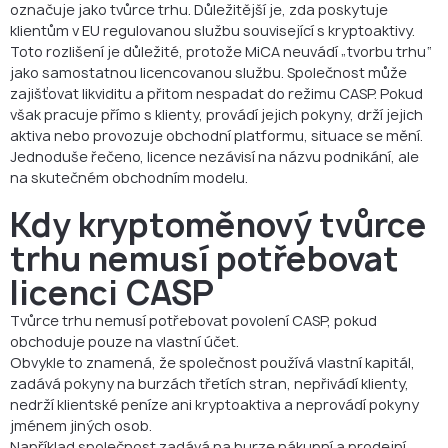
FAQ
označuje jako tvůrce trhu. Důležitější je, zda poskytuje
klientům v EU regulovanou službu související s kryptoaktivy.
Toto rozlišení je důležité, protože MiCA neuvádí „tvorbu trhu“
jako samostatnou licencovanou službu. Společnost může
zajišťovat likviditu a přitom nespadat do režimu CASP. Pokud
však pracuje přímo s klienty, provádí jejich pokyny, drží jejich
aktiva nebo provozuje obchodní platformu, situace se mění.
Jednoduše řečeno, licence nezávisí na názvu podnikání, ale
na skutečném obchodním modelu.
Kdy kryptoměnový tvůrce
trhu nemusí potřebovat
licenci CASP
Tvůrce trhu nemusí potřebovat povolení CASP, pokud
obchoduje pouze na vlastní účet.
Obvykle to znamená, že společnost používá vlastní kapitál,
zadává pokyny na burzách třetích stran, nepřivádí klienty,
nedrží klientské peníze ani kryptoaktiva a neprovádí pokyny
jménem jiných osob.
Například společnost zadává na burze nákupní a prodejní