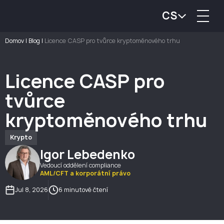
CS
Domov
|
Blog
|
Licence CASP pro tvůrce kryptoměnového trhu
Licence CASP pro
tvůrce
kryptoměnového trhu
Krypto
Igor Lebedenko
Vedoucí oddělení compliance
AML/CFT a korporátní právo
Jul 8, 2026
6 minutové čtení