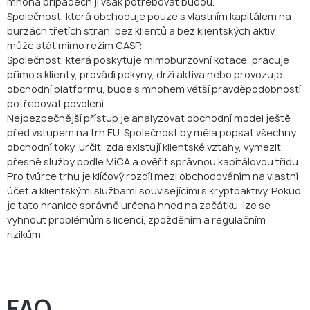
mnoha případech ji však potřebovat budou.
Společnost, která obchoduje pouze s vlastním kapitálem na
burzách třetích stran, bez klientů a bez klientských aktiv,
může stát mimo režim CASP.
Společnost, která poskytuje mimoburzovní kotace, pracuje
přímo s klienty, provádí pokyny, drží aktiva nebo provozuje
obchodní platformu, bude s mnohem větší pravděpodobností
potřebovat povolení.
Nejbezpečnější přístup je analyzovat obchodní model ještě
před vstupem na trh EU. Společnost by měla popsat všechny
obchodní toky, určit, zda existují klientské vztahy, vymezit
přesné služby podle MiCA a ověřit správnou kapitálovou třídu.
Pro tvůrce trhu je klíčový rozdíl mezi obchodováním na vlastní
účet a klientskými službami souvisejícími s kryptoaktivy. Pokud
je tato hranice správně určena hned na začátku, lze se
vyhnout problémům s licencí, zpožděním a regulačním
rizikům.
FAQ