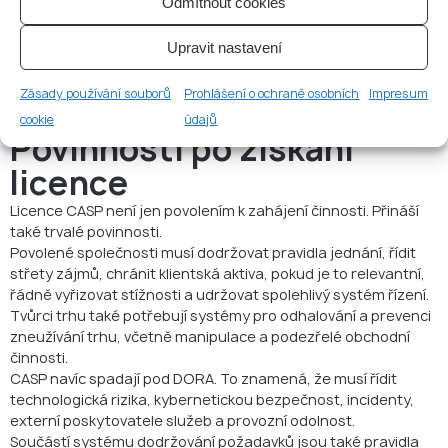
Odmítnout cookies
dvou hodnot: pevně stanovený minimální kapitál, nebo jedna
čtvrtina fixních režijních nákladů za předchozí rok. U aktivních
Upravit nastavení
obchodních společností s vysokými provozními náklady tak
může být skutečný kapitálový požadavek vyšší než základní
Zásady používání souborů
Prohlášení o ochraně osobních
Impresum
minimum.
cookie
údajů
Povinnosti po získání
licence
Licence CASP není jen povolením k zahájení činnosti. Přináší
také trvalé povinnosti.
Povolené společnosti musí dodržovat pravidla jednání, řídit
střety zájmů, chránit klientská aktiva, pokud je to relevantní,
řádně vyřizovat stížnosti a udržovat spolehlivý systém řízení.
Tvůrci trhu také potřebují systémy pro odhalování a prevenci
zneužívání trhu, včetně manipulace a podezřelé obchodní
činnosti.
CASP navíc spadají pod DORA. To znamená, že musí řídit
technologická rizika, kybernetickou bezpečnost, incidenty,
externí poskytovatele služeb a provozní odolnost.
Součástí systému dodržování požadavků jsou také pravidla