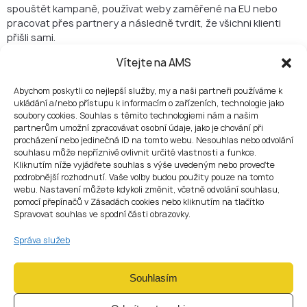
spouštět kampaně, používat weby zaměřené na EU nebo
pracovat přes partnery a následně tvrdit, že všichni klienti
přišli sami.
Takový přístup je rizikový.
Vítejte na AMS
Pro vážné působení na trhu EU je obvykle bezpečnější získat
povolení CASP nebo vytvořit jinou zákonnou regulovanou
Abychom poskytli co nejlepší služby, my a naši partneři používáme k
strukturu.
ukládání a/nebo přístupu k informacím o zařízeních, technologie jako
soubory cookies. Souhlas s těmito technologiemi nám a našim
Kapitálové požadavky
partnerům umožní zpracovávat osobní údaje, jako je chování při
procházení nebo jedinečná ID na tomto webu. Nesouhlas nebo odvolání
Pokud tvůrce trhu potřebuje licenci CASP, minimální kapitál
souhlasu může nepříznivě ovlivnit určité vlastnosti a funkce.
závisí na tom, jaké služby poskytuje.
Kliknutím níže vyjádřete souhlas s výše uvedeným nebo proveďte
Třída 1 vyžaduje 50 000 EUR. Tato třída se může vztahovat
podrobnější rozhodnutí. Vaše volby budou použity pouze na tomto
na společnosti, které pouze provádějí nebo předávají
webu. Nastavení můžete kdykoli změnit, včetně odvolání souhlasu,
pomocí přepínačů v Zásadách cookies nebo kliknutím na tlačítko
klientské pokyny.
Spravovat souhlas ve spodní části obrazovky.
Třída 2 vyžaduje 125 000 EUR. Do této třídy obvykle spadají
mimoburzovní a hlavní tvůrci trhu, protože s klienty směňují
Správa služeb
kryptoaktiva za peníze nebo jiná kryptoaktiva.
Třída 3 vyžaduje 150 000 EUR. Tato třída se použije, pokud
společnost zároveň provozuje obchodní platformu.
Souhlasím
Tyto částky jsou však pouze minimální hranicí. CASP musí
udržovat vlastní prostředky ve výši, která je vyšší z těchto