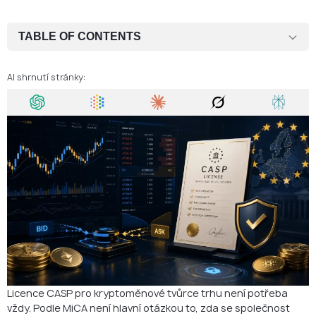
TABLE OF CONTENTS
Kdy kryptoměnový tvůrce trhu nemusí potřebovat licenci CASP
AI shrnutí stránky:
Kdy tvůrce trhu obvykle potřebuje povolení CASP
Mimoburzovní tvůrci trhu: hlavní riziková oblast
Provozování obchodní platformy
Pasivní poskytování služeb na žádost klienta není spolehlivý
obchodní model
Kapitálové požadavky
Povinnosti po získání licence
Povolení CASP v České republice
Závěr
Licence CASP pro kryptoměnové tvůrce trhu není potřeba
vždy. Podle MiCA není hlavní otázkou to, zda se společnost