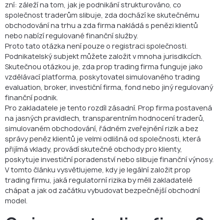
zní: záleží na tom, jak je podnikání strukturováno, co
Je legální založit prop trading firmu s funded accounts?
společnost traderům slibuje, zda dochází ke skutečnému
obchodování na trhu a zda firma nakládá s penězi klientů
Hlavní právní princip: neklamat tradery
nebo nabízí regulované finanční služby.
Proto tato otázka není pouze o registraci společnosti.
Závěr: Můžete legálně založit prop firmu?
Podnikatelský subjekt můžete založit v mnoha jurisdikcích.
Skutečnou otázkou je, zda prop trading firma funguje jako
FAQ
vzdělávací platforma, poskytovatel simulovaného trading
evaluation, broker, investiční firma, fond nebo jiný regulovaný
finanční podnik.
Pro zakladatele je tento rozdíl zásadní. Prop firma postavená
na jasných pravidlech, transparentním hodnocení traderů,
simulovaném obchodování, řádném zveřejnění rizik a bez
správy peněz klientů je velmi odlišná od společnosti, která
přijímá vklady, provádí skutečné obchody pro klienty,
poskytuje investiční poradenství nebo slibuje finanční výnosy.
V tomto článku vysvětlujeme, kdy je legální založit prop
trading firmu, jaká regulatorní rizika by měli zakladatelé
chápat a jak od začátku vybudovat bezpečnější obchodní
model.