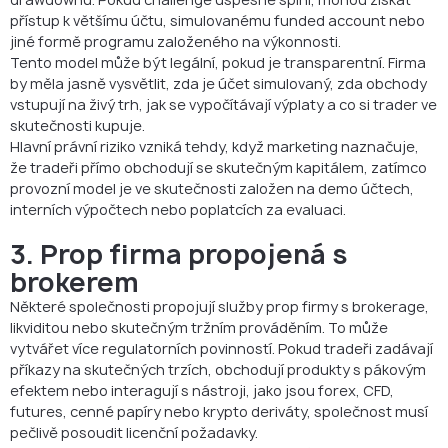
přístup k většímu účtu, simulovanému funded account nebo
jiné formě programu založeného na výkonnosti.
Tento model může být legální, pokud je transparentní. Firma
by měla jasně vysvětlit, zda je účet simulovaný, zda obchody
vstupují na živý trh, jak se vypočítávají výplaty a co si trader ve
skutečnosti kupuje.
Hlavní právní riziko vzniká tehdy, když marketing naznačuje,
že tradeři přímo obchodují se skutečným kapitálem, zatímco
provozní model je ve skutečnosti založen na demo účtech,
interních výpočtech nebo poplatcích za evaluaci.
3. Prop firma propojená s
brokerem
Některé společnosti propojují služby prop firmy s brokerage,
likviditou nebo skutečným tržním prováděním. To může
vytvářet více regulatorních povinností. Pokud tradeři zadávají
příkazy na skutečných trzích, obchodují produkty s pákovým
efektem nebo interagují s nástroji, jako jsou forex, CFD,
futures, cenné papíry nebo krypto deriváty, společnost musí
pečlivě posoudit licenční požadavky.