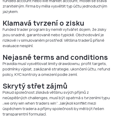
funded account nebo live market account, model se stává
zranitelným. Firma by měla vysvětlit typ účtu jednoduchým
jazykem.
Klamavá tvrzení o zisku
Funded trader program by neměl vytvářet dojem, že zisky
jsou snadné, garantované nebo typické. Obchodování je
rizikové i v simulovaném prostředí. Většina traderů přísné
evaluace nesplní.
Nejasné terms and conditions
Pravidla musí vysvětlovat limity drawdownu, profit targets,
podmínky výplat, zakázané strategie, ukončení účtu, refund
policy, KYC kontroly a omezení podle zemí.
Skrytý střet zájmů
Pokud společnost získává většinu svých příjmů z
neúspěšných challenges, musí být opatrná s tvrzeními typu
„we only win when traders win“. Jakýkoli konflikt mezi
úspěchem tradera a příjmy společnosti by měl být řešen
transparentní formulací.