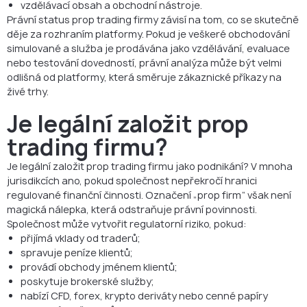
vzdělávací obsah a obchodní nástroje.
Právní status prop trading firmy závisí na tom, co se skutečně
děje za rozhraním platformy. Pokud je veškeré obchodování
simulované a služba je prodávána jako vzdělávání, evaluace
nebo testování dovedností, právní analýza může být velmi
odlišná od platformy, která směruje zákaznické příkazy na
živé trhy.
Je legální založit prop
trading firmu?
Je legální založit prop trading firmu jako podnikání? V mnoha
jurisdikcích ano, pokud společnost nepřekročí hranici
regulované finanční činnosti. Označení „prop firm“ však není
magická nálepka, která odstraňuje právní povinnosti.
Společnost může vytvořit regulatorní riziko, pokud:
přijímá vklady od traderů;
spravuje peníze klientů;
provádí obchody jménem klientů;
poskytuje brokerské služby;
nabízí CFD, forex, krypto deriváty nebo cenné papíry