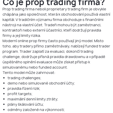
Co je prop trading firma?
Prop trading firma neboli proprietary trading firm je obvykle
chápána jako společnost, která k obchodování používá vlastní
kapitál. V tradičním významu firma obchoduje s finančními
nástroji na vlastní účet. Tradeři mohou být zaměstnanci,
kontraktoři nebo externí účastníci, kteří dodržují pravidla
firmy a její limity rizika.
Moderní online prop firmy často používají jiný model. Místo
toho, aby tradery přímo zaměstnávaly, nabízejí funded trader
program. Trader zaplatí za evaluaci, dokončí trading
challenge, dodržuje přísná pravidla drawdownu a v případě
úspěšného splnění evaluace může získat přístup k
simulovanému nebo funded account.
Tento model může zahrnovat:
trading challenges;
demo nebo simulované obchodní účty;
pravidla řízení rizik;
profit targets;
maximální denní limity ztráty;
plány škálování účtu;
odměny založené na výkonnosti;