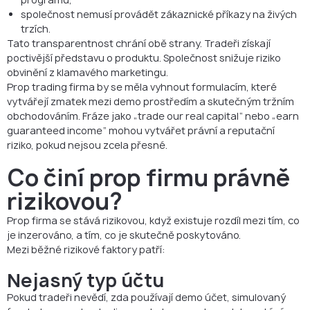
společnost nemusí provádět zákaznické příkazy na živých
trzích.
Tato transparentnost chrání obě strany. Tradeři získají
poctivější představu o produktu. Společnost snižuje riziko
obvinění z klamavého marketingu.
Prop trading firma by se měla vyhnout formulacím, které
vytvářejí zmatek mezi demo prostředím a skutečným tržním
obchodováním. Fráze jako „trade our real capital“ nebo „earn
guaranteed income“ mohou vytvářet právní a reputační
riziko, pokud nejsou zcela přesné.
Co činí prop firmu právně
rizikovou?
Prop firma se stává rizikovou, když existuje rozdíl mezi tím, co
je inzerováno, a tím, co je skutečně poskytováno.
Mezi běžné rizikové faktory patří:
Nejasný typ účtu
Pokud tradeři nevědí, zda používají demo účet, simulovaný