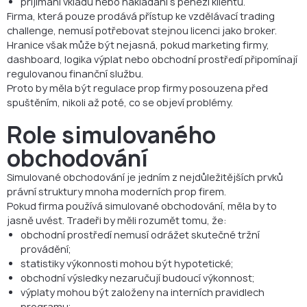
přijímání vkladů nebo nakládání s penězi klientů.
Firma, která pouze prodává přístup ke vzdělávací trading
challenge, nemusí potřebovat stejnou licenci jako broker.
Hranice však může být nejasná, pokud marketing firmy,
dashboard, logika výplat nebo obchodní prostředí připomínají
regulovanou finanční službu.
Proto by měla být regulace prop firmy posouzena před
spuštěním, nikoli až poté, co se objeví problémy.
Role simulovaného
obchodování
Simulované obchodování je jedním z nejdůležitějších prvků
právní struktury mnoha moderních prop firem.
Pokud firma používá simulované obchodování, měla by to
jasně uvést. Tradeři by měli rozumět tomu, že:
obchodní prostředí nemusí odrážet skutečné tržní
provádění;
statistiky výkonnosti mohou být hypotetické;
obchodní výsledky nezaručují budoucí výkonnost;
výplaty mohou být založeny na interních pravidlech
programu;