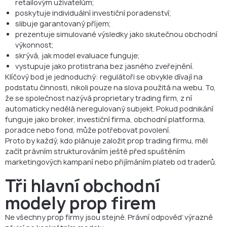
retailovým uživatelům;
poskytuje individuální investiční poradenství;
slibuje garantovaný příjem;
prezentuje simulované výsledky jako skutečnou obchodní
výkonnost;
skrývá, jak model evaluace funguje;
vystupuje jako protistrana bez jasného zveřejnění.
Klíčový bod je jednoduchý: regulátoři se obvykle dívají na
podstatu činnosti, nikoli pouze na slova použitá na webu. To,
že se společnost nazývá proprietary trading firm, z ní
automaticky nedělá neregulovaný subjekt. Pokud podnikání
funguje jako broker, investiční firma, obchodní platforma,
poradce nebo fond, může potřebovat povolení.
Proto by každý, kdo plánuje založit prop trading firmu, měl
začít právním strukturováním ještě před spuštěním
marketingových kampaní nebo přijímáním plateb od traderů.
Tři hlavní obchodní
modely prop firem
Ne všechny prop firmy jsou stejné. Právní odpověď výrazně