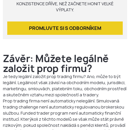
KONZISTENCE DŘÍVE, NEŽ ZAČNETE HONIT VELKÉ
VÝPLATY.
PROMLUVTE SI S ODBORNÍKEM
Závěr: Můžete legálně
založit prop firmu?
Je tedy legální založit prop trading firmu? Ano, může to být
legální. Legálnost však závisí na obchodním modelu, jurisdikci,
marketingu, smlouvách, platebním toku, obchodním prostředí
a skutečném vztahu mezi společností a tradery.
Prop trading firma není automaticky nelegální. Simulovaná
trading challenge není automaticky regulovanou brokerskou
službou. Funded trader program není automaticky finanční
institucí. Kterýkoli z těchto modelů se však může stát právně
rizikovým, pokud společnost nakládá s penězi klientů, provádí