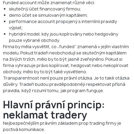
Funded account může znamenat různé věci:
skutečný účet financovaný firmou;
demo účet se simulovaným kapitálem;
performance account propojený s interními pravidly
výplat;
hybridní model, kdy jsou kopírovány nebo hedgovány
pouze vybrané obchody.
Firma by měla vysvětlit, co „funded“ znamená v jejím vlastním
modelu. Pokud tradeři neobchodují se skutečným kapitálem
na živých trzích, mělo by to být jasně zveřejněno. Pokud si
firma vyhrazuje právo kopírovat, hedgovat nebo nekopírovat
obchody, mělo by to být také vysvětleno.
Transparentnost není pouze právní otázka. Je to také otázka
důvěry. Tradeři budou pravděpodobněji respektovat přísná
pravidla, když rozumí tomu, jak program funguje.
Hlavní právní princip:
neklamat tradery
Nejbezpečnějším právním základem prop trading firmy je
poctivá komunikace.