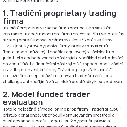
závisí na konkrétním modelu.
1. Tradiční proprietary trading
firma
Tradiční proprietary trading firma obchoduje s vlastním
kapitálem. Tradeři mohou pro firmu pracovat, řídit se interními
strategiemi a fungovat v rámci systému řízení rizik firmy.
Riziku jsou vystaveny peníze firmy, nikoli vklady klientů.
Tento model může být i nadále regulovaný v závislosti na
jurisdikci a obchodovaných nástrojích. Například obchodování
na vlastní účet s finančními nástroji může spadat pod zvláštní
pravidla pro investiční firmy. Právní logika je však jasnější,
protože firma neprodává retailovým traderům veřejnou
challenge ani nepřijímá zákaznické prostředky k obchodování.
2. Model funded trader
evaluation
Toto je nejběžnější model online prop firem. Tradeři si kupují
přístup k challenge. Obchodují v simulovaném prostředí a
musí dosáhnout profit targets, aniž by porušili pravidla
drawdownu. Pokud challenge úspěšně splní, mohou získat