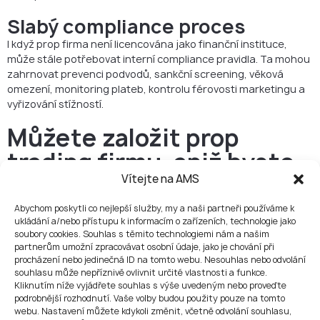
Slabý compliance proces
I když prop firma není licencována jako finanční instituce,
může stále potřebovat interní compliance pravidla. Ta mohou
zahrnovat prevenci podvodů, sankční screening, věková
omezení, monitoring plateb, kontrolu férovosti marketingu a
vyřizování stížností.
Můžete založit prop
trading firmu, aniž byste
byli brokerem?
Vítejte na AMS
Ano, může být možné založit prop trading firmu bez toho, aby
Abychom poskytli co nejlepší služby, my a naši partneři používáme k
společnost byla brokerem, pokud neposkytuje brokerské
ukládání a/nebo přístupu k informacím o zařízeních, technologie jako
soubory cookies. Souhlas s těmito technologiemi nám a našim
služby.
partnerům umožní zpracovávat osobní údaje, jako je chování při
Nebrokerská prop firma by neměla:
procházení nebo jedinečná ID na tomto webu. Nesouhlas nebo odvolání
provádět zákaznické příkazy;
souhlasu může nepříznivě ovlivnit určité vlastnosti a funkce.
držet vklady traderů pro tržní obchodování;
Kliknutím níže vyjádřete souhlas s výše uvedeným nebo proveďte
poskytovat přístup ke skutečným finančním trhům jako
podrobnější rozhodnutí. Vaše volby budou použity pouze na tomto
broker;
webu. Nastavení můžete kdykoli změnit, včetně odvolání souhlasu,