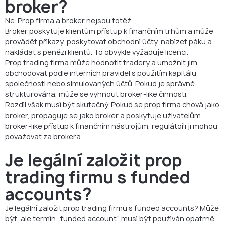
broker?
Ne. Prop firma a broker nejsou totéž.
Broker poskytuje klientům přístup k finančním trhům a může
provádět příkazy, poskytovat obchodní účty, nabízet páku a
nakládat s penězi klientů. To obvykle vyžaduje licenci.
Prop trading firma může hodnotit tradery a umožnit jim
obchodovat podle interních pravidel s použitím kapitálu
společnosti nebo simulovaných účtů. Pokud je správně
strukturována, může se vyhnout broker-like činnosti.
Rozdíl však musí být skutečný. Pokud se prop firma chová jako
broker, propaguje se jako broker a poskytuje uživatelům
broker-like přístup k finančním nástrojům, regulátoři ji mohou
považovat za brokera.
Je legální založit prop
trading firmu s funded
accounts?
Je legální založit prop trading firmu s funded accounts? Může
být, ale termín „funded account“ musí být používán opatrně.