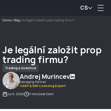
CS
Domov
|
Blog
|
Je legální založit prop trading firmu?
Je legální založit prop
trading firmu?
Trading a investice
Andrej Murincev
Managing Partner
CASP & EMI Licensing Expert
Jul 6, 2026
11 minutové čtení