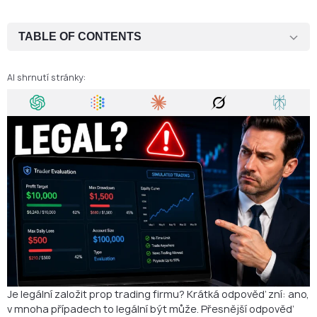
TABLE OF CONTENTS
Co je prop trading firma?
AI shrnutí stránky:
Je legální založit prop trading firmu?
Tři hlavní obchodní modely prop firem
Kdy prop firma potřebuje licenci?
Role simulovaného obchodování
Co činí prop firmu právně rizikovou?
Můžete založit prop trading firmu, aniž byste byli brokerem?
Jurisdikce je důležitá
Praktický compliance checklist pro zakladatele prop firem
Je legální založit prop trading firmu? Krátká odpověď zní: ano,
Je prop firma totéž co broker?
v mnoha případech to legální být může. Přesnější odpověď