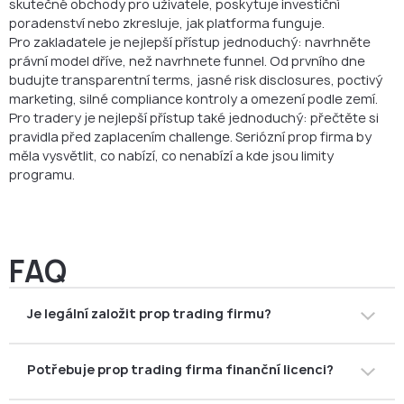
skutečné obchody pro uživatele, poskytuje investiční
poradenství nebo zkresluje, jak platforma funguje.
Pro zakladatele je nejlepší přístup jednoduchý: navrhněte
právní model dříve, než navrhnete funnel. Od prvního dne
budujte transparentní terms, jasné risk disclosures, poctivý
marketing, silné compliance kontroly a omezení podle zemí.
Pro tradery je nejlepší přístup také jednoduchý: přečtěte si
pravidla před zaplacením challenge. Seriózní prop firma by
měla vysvětlit, co nabízí, co nenabízí a kde jsou limity
programu.
FAQ
Je legální založit prop trading firmu?
Ano, založení prop trading firmy může být legální, pokud
Potřebuje prop trading firma finanční licenci?
je společnost správně strukturována a nevykonává
regulované činnosti bez povolení. Přesná odpověď