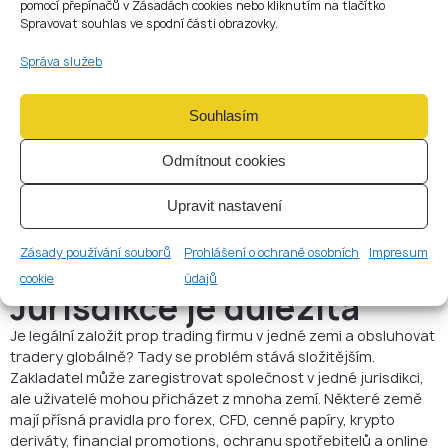
pomocí přepínačů v Zásadách cookies nebo kliknutím na tlačítko
dávat osobní investiční doporučení;
Spravovat souhlas ve spodní části obrazovky.
prezentovat se jako regulovaná investiční firma, pokud
regulovaná není;
Správa služeb
umožňovat uživatelům věřit, že obchodují se skutečnými
prostředky, pokud tomu tak není.
Namísto toho by mělo být podnikání pozicováno jako služba
Souhlasím
evaluace, vzdělávání, analytiky nebo simulovaného
obchodování. Web, smlouvy, platební tok, uživatelský
Odmítnout cookies
dashboard, support scripts a reklama by měly tomuto
pozicování odpovídat.
Upravit nastavení
Konzistence je důležitá. Čistý disclaimer v patičce příliš
nepomůže, pokud landing pages, reklamy nebo sales emails
Zásady používání souborů
Prohlášení o ochraně osobních
Impresum
slibují něco jiného.
cookie
údajů
Jurisdikce je důležitá
Je legální založit prop trading firmu v jedné zemi a obsluhovat
tradery globálně? Tady se problém stává složitějším.
Zakladatel může zaregistrovat společnost v jedné jurisdikci,
ale uživatelé mohou přicházet z mnoha zemí. Některé země
mají přísná pravidla pro forex, CFD, cenné papíry, krypto
deriváty, financial promotions, ochranu spotřebitelů a online