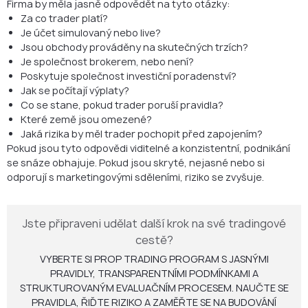
Firma by měla jasně odpovědět na tyto otázky:
Za co trader platí?
Je účet simulovaný nebo live?
Jsou obchody prováděny na skutečných trzích?
Je společnost brokerem, nebo není?
Poskytuje společnost investiční poradenství?
Jak se počítají výplaty?
Co se stane, pokud trader poruší pravidla?
Které země jsou omezené?
Jaká rizika by měl trader pochopit před zapojením?
Pokud jsou tyto odpovědi viditelné a konzistentní, podnikání
se snáze obhajuje. Pokud jsou skryté, nejasné nebo si
odporují s marketingovými sděleními, riziko se zvyšuje.
Jste připraveni udělat další krok na své tradingové
cestě?
VYBERTE SI PROP TRADING PROGRAM S JASNÝMI
PRAVIDLY, TRANSPARENTNÍMI PODMÍNKAMI A
STRUKTUROVANÝM EVALUAČNÍM PROCESEM. NAUČTE SE
PRAVIDLA, ŘIĎTE RIZIKO A ZAMĚŘTE SE NA BUDOVÁNÍ