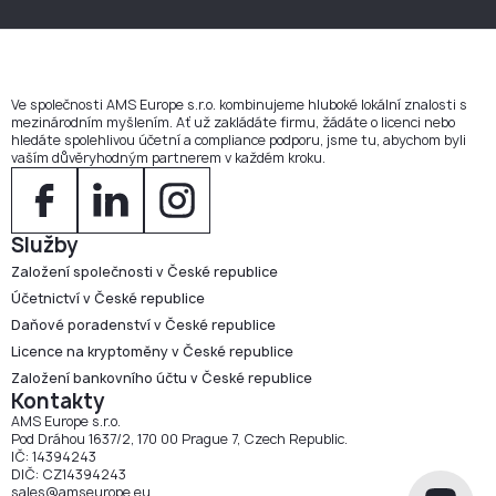
právě pro vás.
Ano. Po
5 letech
nepřetržitého pobytu můžete požádat
o
trvalý pobyt
. Po
10 letech
celkem můžete požádat o
české občanství naturalizací
.
Ve společnosti AMS Europe s.r.o. kombinujeme hluboké lokální znalosti s
mezinárodním myšlením. Ať už zakládáte firmu, žádáte o licenci nebo
hledáte spolehlivou účetní a compliance podporu, jsme tu, abychom byli
vaším důvěryhodným partnerem v každém kroku.
Služby
Založení společnosti v České republice
Účetnictví v České republice
Daňové poradenství v České republice
Licence na kryptoměny v České republice
Založení bankovního účtu v České republice
Kontakty
AMS Europe s.r.o.
Pod Dráhou 1637/2, 170 00 Prague 7, Czech Republic.
IČ: 14394243
DIČ: CZ14394243
sales@amseurope.eu