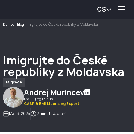
CS
Domov
|
Blog
|
Imigrujte do České republiky z Moldavska
Imigrujte do České
republiky z Moldavska
Migrace
Andrej Murincev
Managing Partner
CASP & EMI Licensing Expert
Mar 3, 2025
2 minutové čtení