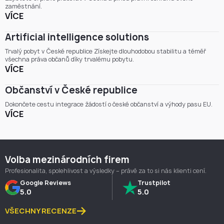
Založení
živnosti nebo společnosti
a otevření
zaměstnání.
bankovního účtu v jakékoli české bance.
VÍCE
Možnost
přenést povolení k pobytu
do jiné země
EU.
Artificial intelligence solutions
Trvalý pobyt v České republice Získejte dlouhodobou stabilitu a téměř
Cesta k trvalému
všechna práva občanů díky trvalému pobytu.
VÍCE
pobytu a občanství
Občanství v České republice
Po
5 letech
nepřetržitého pobytu můžete požádat o
trvalý pobyt
v ČR.
Dokončete cestu integrace žádostí o české občanství a výhody pasu EU.
K tomu je třeba dvakrát prodloužit dlouhodobé
VÍCE
vízum.
Po dalších
5 letech
(celkem tedy po 10 letech)
můžete požádat o
české občanství
prostřednictvím
naturalizace.
Volba mezinárodních firem
Získejte právní pomoc
Profesionalita, spolehlivost a výsledky – právě za to si nás klienti cení.
Google Reviews
Trustpilot
Proces získání dlouhodobého víza v ČR se liší podle vaší
5.0
5.0
situace a cílů.
VŠECHNY RECENZE
👉
Kontaktujte našeho právníka pro bezplatnou
konzultaci
, abyste zjistili nejvhodnější imigrační cestu