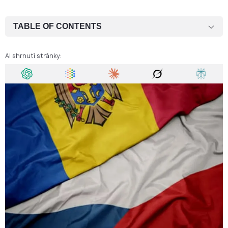
TABLE OF CONTENTS
Hlavní imigrační programy
AI shrnutí stránky:
Doba vyřízení pro občany Moldavska
Výhody pobytu v ČR pro občany Moldavska
Cesta k trvalému pobytu a občanství
Získejte právní pomoc
FAQ
Hlavní imigrační programy
Doba vyřízení pro občany Moldavska
Výhody pobytu v ČR pro občany Moldavska
Cesta k trvalému pobytu a občanství