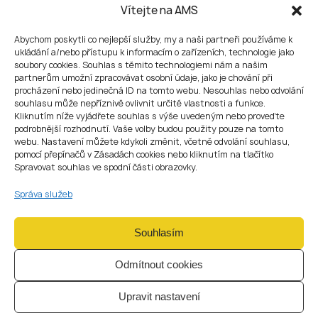
trvalý pobyt
v ČR.
Vítejte na AMS
K tomu je třeba dvakrát prodloužit dlouhodobé vízum.
Po dalších
5 letech
(celkem tedy po 10 letech) můžete
Abychom poskytli co nejlepší služby, my a naši partneři používáme k
požádat o
české občanství
prostřednictvím naturalizace.
ukládání a/nebo přístupu k informacím o zařízeních, technologie jako
soubory cookies. Souhlas s těmito technologiemi nám a našim
Získejte právní pomoc
partnerům umožní zpracovávat osobní údaje, jako je chování při
procházení nebo jedinečná ID na tomto webu. Nesouhlas nebo odvolání
souhlasu může nepříznivě ovlivnit určité vlastnosti a funkce.
Proces získání dlouhodobého víza v ČR se liší podle vaší
Kliknutím níže vyjádřete souhlas s výše uvedeným nebo proveďte
situace a cílů.
podrobnější rozhodnutí. Vaše volby budou použity pouze na tomto
👉
Kontaktujte našeho právníka pro bezplatnou
webu. Nastavení můžete kdykoli změnit, včetně odvolání souhlasu,
konzultaci
, abyste zjistili nejvhodnější imigrační cestu právě
pomocí přepínačů v Zásadách cookies nebo kliknutím na tlačítko
pro vás.
Spravovat souhlas ve spodní části obrazovky.
Správa služeb
FAQ
Souhlasím
Odmítnout cookies
Jak dlouho trvá vyřízení dlouhodobého víza do ČR
pro občany Moldavska?
Upravit nastavení
Průměrná doba vyřízení je
2–3 měsíce
, v závislosti na