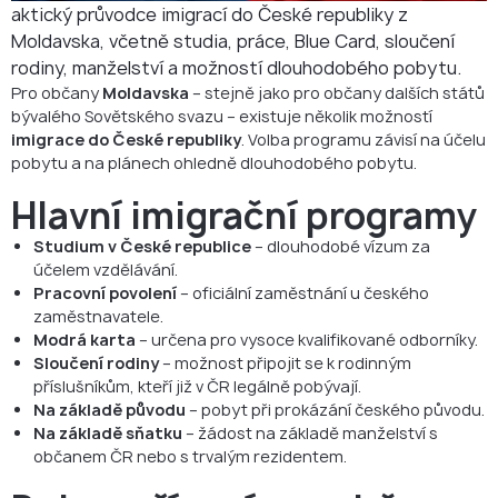
aktický průvodce imigrací do České republiky z
Získejte právní pomoc
Moldavska, včetně studia, práce, Blue Card, sloučení
rodiny, manželství a možností dlouhodobého pobytu.
Pro občany
Moldavska
– stejně jako pro občany dalších států
bývalého Sovětského svazu – existuje několik možností
imigrace do České republiky
. Volba programu závisí na účelu
pobytu a na plánech ohledně dlouhodobého pobytu.
Hlavní imigrační programy
Studium v České republice
– dlouhodobé vízum za
účelem vzdělávání.
Pracovní povolení
– oficiální zaměstnání u českého
zaměstnavatele.
Modrá karta
– určena pro vysoce kvalifikované odborníky.
Sloučení rodiny
– možnost připojit se k rodinným
příslušníkům, kteří již v ČR legálně pobývají.
Na základě původu
– pobyt při prokázání českého původu.
Na základě sňatku
– žádost na základě manželství s
občanem ČR nebo s trvalým rezidentem.