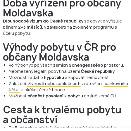
Doba vyřízení pro občany
Moldavska
Dlouhodobé vízum do České republiky
se obvykle vyřizuje
během
2–3 měsíců
, v závislosti na zvoleném programu a
účelu pobytu.
Výhody pobytu v ČR pro
občany Moldavska
Volný pohyb po všech zemích
Schengenského prostoru
.
Neomezený legální pobyt na území
České republiky
.
Možnost žádat o
hypotéku
a kupovat nemovitosti.
Založení
živnosti nebo společnosti
a otevření
bankovního
účtu
v jakékoli české bance.
Možnost
přenést povolení k pobytu
do jiné země EU.
Cesta k trvalému pobytu
a občanství
Po
5 letech
nepřetržitého pobytu můžete požádat o