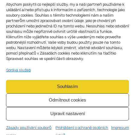
pro občany Uzbekistánu
Abychom poskytli co nejlepší služby, my a naši partneři používáme k
ukládání a/nebo přístupu k informacím o zařízeních, technologie jako
Volný pohyb po zemích Schengenského prostoru
soubory cookies. Souhlas s těmito technologiemi nám a našim
Neomezený pobyt v České republice
partnerům umožní zpracovávat osobní údaje, jako je chování při
Možnost získat hypotéku a koupit nemovitost
procházení nebo jedinečná ID na tomto webu. Nesouhlas nebo odvolání
souhlasu může nepříznivě ovlivnit určité vlastnosti a funkce.
Založení živnosti nebo společnosti s účtem v jakékoli bance
Kliknutím níže vyjádřete souhlas s výše uvedeným nebo proveďte
Možnost přenesení pobytu do jiné země EU
podrobnější rozhodnutí. Vaše volby budou použity pouze na tomto
webu. Nastavení můžete kdykoli změnit, včetně odvolání souhlasu,
Z dlouhodobého pobytu k
pomocí přepínačů v Zásadách cookies nebo kliknutím na tlačítko
Spravovat souhlas ve spodní části obrazovky.
trvalému pobytu a
občanství
Správa služeb
Po
5 letech
legálního pobytu v Česku můžete požádat o
Souhlasím
trvalý pobyt
(TP)
.
K tomu je potřeba dvakrát prodloužit dlouhodobé vízum.
Odmítnout cookies
Po dalších
5 letech
(celkem 10 let) můžete požádat o
české
státní občanství prostřednictvím naturalizace
.
Upravit nastavení
Potřebujete pomoc s
imigrací do České
Zásady používání souborů
Prohlášení o ochraně osobních
Impresum