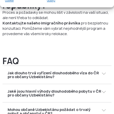
cookie
údajů
republiky?
Proces a požadavky se mohou lišit v závislosti na vaší situaci,
ale není třeba to odkládat.
Kontaktujte našeho imigračního právníka
pro bezplatnou
konzultaci. Pomůžeme vám vybrat nejvhodnější program a
provedeme vás všemi kroky relokace.
FAQ
Jak dlouho trvá vyřízení dlouhodobého víza do ČR
pro občany Uzbekistánu?
Průměrná doba vyřízení je obvykle
2–3 měsíce
, v
Jaké jsou hlavní výhody dlouhodobého pobytu v ČR
závislosti na účelu pobytu (studium, práce, modrá
pro občany Uzbekistánu?
karta, sloučení rodiny, manželství nebo původ).
Mezi hlavní výhody patří
volný pohyb v Schengenu
,
Mohou občané Uzbekistánu požádat o trvalý
neomezený pobyt v ČR, možnost
žádat o hypotéku a
pobyt a občanství v ČR?