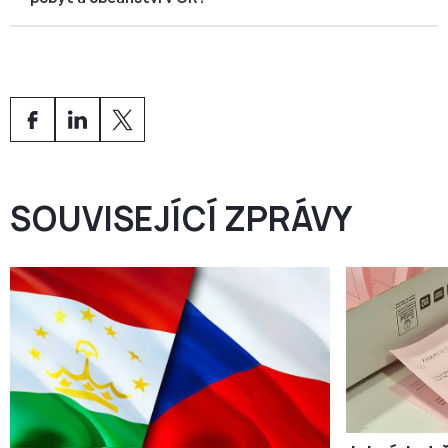
koupit nemovitost
, založit firmu nebo podnikat jako
OSVČ a později přesunout pobyt do jiné země EU.
Ano. Po
5 letech
nepřetržitého pobytu lze požádat o
trvalý pobyt
. Po
10 letech
celkového pobytu je možné
požádat o
české občanství naturalizací
.
SOUVISEJÍCÍ ZPRÁVY