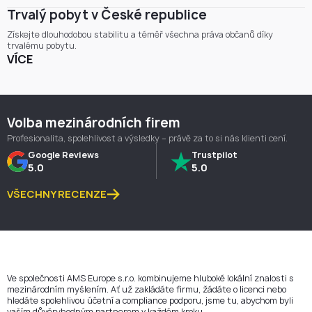
Trvalý pobyt v České republice
Získejte dlouhodobou stabilitu a téměř všechna práva občanů díky
trvalému pobytu.
VÍCE
Volba mezinárodních firem
Profesionalita, spolehlivost a výsledky – právě za to si nás klienti cení.
Google Reviews
Trustpilot
5.0
5.0
VŠECHNY RECENZE
Ve společnosti AMS Europe s.r.o. kombinujeme hluboké lokální znalosti s
mezinárodním myšlením. Ať už zakládáte firmu, žádáte o licenci nebo
hledáte spolehlivou účetní a compliance podporu, jsme tu, abychom byli
vaším důvěryhodným partnerem v každém kroku.