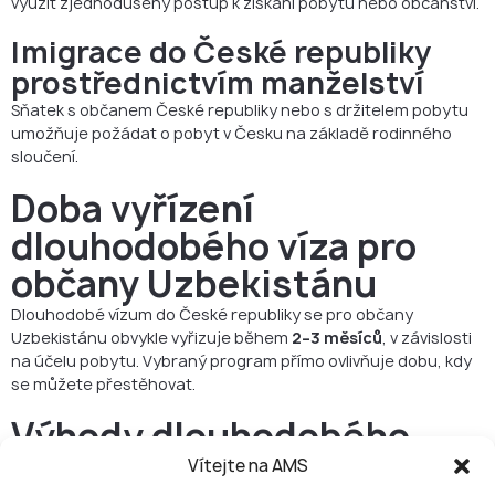
využít zjednodušený postup k získání pobytu nebo občanství.
Imigrace do České republiky
prostřednictvím manželství
Sňatek s občanem České republiky nebo s držitelem pobytu
umožňuje požádat o pobyt v Česku na základě rodinného
sloučení.
Doba vyřízení
dlouhodobého víza pro
občany Uzbekistánu
Dlouhodobé vízum do České republiky se pro občany
Uzbekistánu obvykle vyřizuje během
2–3 měsíců
, v závislosti
na účelu pobytu. Vybraný program přímo ovlivňuje dobu, kdy
se můžete přestěhovat.
Výhody dlouhodobého
pobytu v České republice
Vítejte na AMS