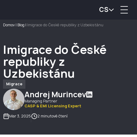
CS
Domov
|
Blog
|
Imigrace do České republiky z Uzbekistánu
Imigrace do České
republiky z
Uzbekistánu
Migrace
Andrej Murincev
Managing Partner
CASP & EMI Licensing Expert
Mar 3, 2025
2 minutové čtení