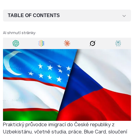
TABLE OF CONTENTS
Imigrace do České republiky z Uzbekistánu za účelem studia
AI shrnutí stránky:
Doba vyřízení dlouhodobého víza pro občany Uzbekistánu
Výhody dlouhodobého pobytu v České republice pro občany
Uzbekistánu
Z dlouhodobého pobytu k trvalému pobytu a občanství
Potřebujete pomoc s imigrací do České republiky?
FAQ
Praktický průvodce imigrací do České republiky z
Uzbekistánu, včetně studia, práce, Blue Card, sloučení