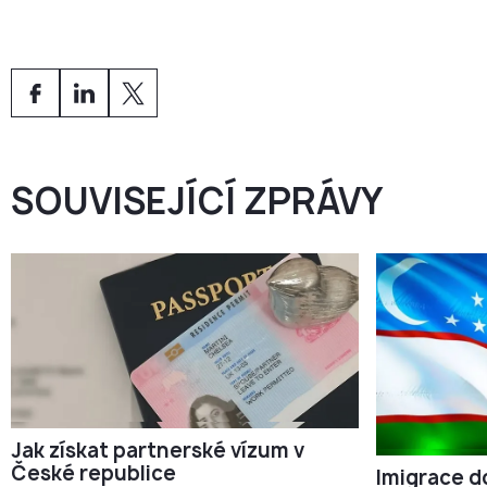
Ano. Po
5 letech
legálního pobytu mohou občané
států EU.
Kazachstánu požádat o
trvalý pobyt
. Po
10 letech
celkem mohou požádat o
české občanství
naturalizací
.
SOUVISEJÍCÍ ZPRÁVY
Jak získat partnerské vízum v
České republice
Imigrace d