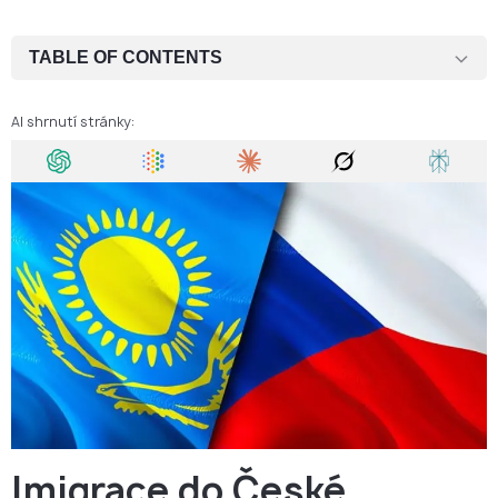
TABLE OF CONTENTS
Imigrace do České republiky z Kazachstánu za účelem studia
AI shrnutí stránky:
Pracovní povolení v České republice
Modrá karta v České republice
Sloučení rodiny v České republice
Imigrace do České republiky podle původu
Imigrace do České republiky prostřednictvím manželství
Doba vyřízení dlouhodobého víza pro občany Kazachstánu
Výhody dlouhodobého pobytu v České republice pro občany
Kazachstánu
Z dlouhodobého víza k trvalému pobytu a občanství
Imigrace do České