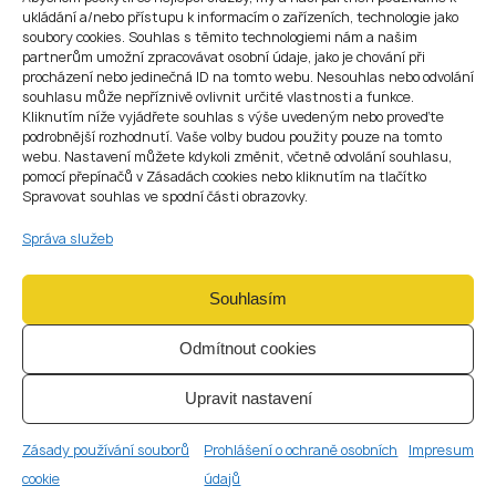
Neomezený pobyt na území České republiky
ukládání a/nebo přístupu k informacím o zařízeních, technologie jako
Možnost získání hypotéky a koupě nemovitosti
soubory cookies. Souhlas s těmito technologiemi nám a našim
Založení živnosti nebo firmy s bankovním účtem v jakékoli
partnerům umožní zpracovávat osobní údaje, jako je chování při
procházení nebo jedinečná ID na tomto webu. Nesouhlas nebo odvolání
bance
souhlasu může nepříznivě ovlivnit určité vlastnosti a funkce.
Možnost přenesení pobytu do jiné země EU
Kliknutím níže vyjádřete souhlas s výše uvedeným nebo proveďte
podrobnější rozhodnutí. Vaše volby budou použity pouze na tomto
Z dlouhodobého víza k
webu. Nastavení můžete kdykoli změnit, včetně odvolání souhlasu,
pomocí přepínačů v Zásadách cookies nebo kliknutím na tlačítko
trvalému pobytu a
Spravovat souhlas ve spodní části obrazovky.
občanství
Správa služeb
Po
5 letech
legálního pobytu v České republice můžete
požádat o
trvalý pobyt (TP)
. K tomu je třeba dvakrát
Souhlasím
prodloužit dlouhodobé vízum.
Po dalších
5 letech
(celkem 10) získáváte právo požádat o
Odmítnout cookies
občanství České republiky prostřednictvím naturalizace
.
Potřebujete pomoc s
Upravit nastavení
imigrací do České
Zásady používání souborů
Prohlášení o ochraně osobních
Impresum
republiky?
cookie
údajů