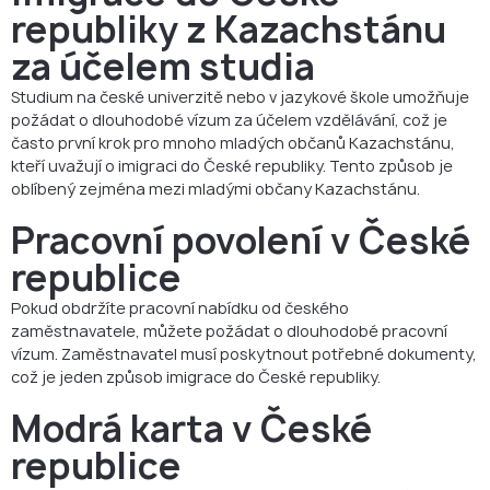
Potřebujete pomoc s imigrací do České republiky?
republiky z Kazachstánu
FAQ
za účelem studia
Studium na české univerzitě nebo v jazykové škole umožňuje
požádat o dlouhodobé vízum za účelem vzdělávání, což je
často první krok pro mnoho mladých občanů Kazachstánu,
kteří uvažují o imigraci do České republiky. Tento způsob je
oblíbený zejména mezi mladými občany Kazachstánu.
Pracovní povolení v České
republice
Pokud obdržíte pracovní nabídku od českého
zaměstnavatele, můžete požádat o dlouhodobé pracovní
vízum. Zaměstnavatel musí poskytnout potřebné dokumenty,
což je jeden způsob imigrace do České republiky.
Modrá karta v České
republice