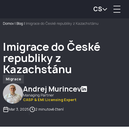
CS
Domov
|
Blog
|
Imigrace do České republiky z Kazachstánu
Imigrace do České
republiky z
Kazachstánu
Migrace
Andrej Murincev
Managing Partner
CASP & EMI Licensing Expert
Mar 3, 2025
2 minutové čtení