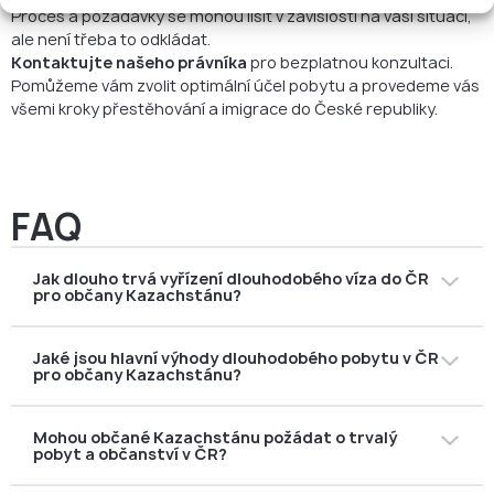
Proces a požadavky se mohou lišit v závislosti na vaší situaci,
ale není třeba to odkládat.
Kontaktujte našeho právníka
pro bezplatnou konzultaci.
Pomůžeme vám zvolit optimální účel pobytu a provedeme vás
všemi kroky přestěhování a imigrace do České republiky.
FAQ
Jak dlouho trvá vyřízení dlouhodobého víza do ČR
pro občany Kazachstánu?
Průměrná doba vyřízení je
2–3 měsíce
, v závislosti na
Jaké jsou hlavní výhody dlouhodobého pobytu v ČR
účelu pobytu (studium, práce, modrá karta, sloučení
pro občany Kazachstánu?
rodiny, manželství nebo původ).
Výhody zahrnují
volný pohyb v Schengenu
, neomezený
Mohou občané Kazachstánu požádat o trvalý
pobyt v ČR, možnost
žádat o hypotéku a koupit
pobyt a občanství v ČR?
nemovitost
, založit firmu nebo podnikat jako OSVČ a
také možnost pozdějšího přesunu pobytu do jiných