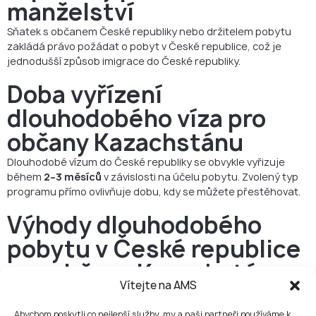
manželství
Sňatek s občanem České republiky nebo držitelem pobytu
zakládá právo požádat o pobyt v České republice, což je
jednodušší způsob imigrace do České republiky.
Doba vyřízení
dlouhodobého víza pro
občany Kazachstánu
Dlouhodobé vízum do České republiky se obvykle vyřizuje
během
2–3 měsíců
v závislosti na účelu pobytu. Zvolený typ
programu přímo ovlivňuje dobu, kdy se můžete přestěhovat.
Výhody dlouhodobého
pobytu v České republice
pro občany Kazachstánu
Vítejte na AMS
Volný pohyb po zemích Schengenského prostoru, což je
významná výhoda při imigraci do České republiky.
Abychom poskytli co nejlepší služby, my a naši partneři používáme k